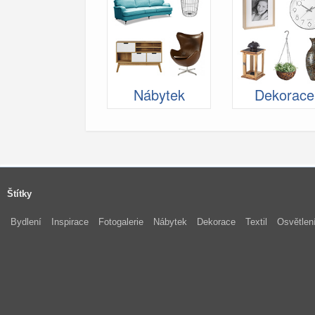
Nábytek
Dekorace
Štítky
Bydlení
Inspirace
Fotogalerie
Nábytek
Dekorace
Textil
Osvětlen