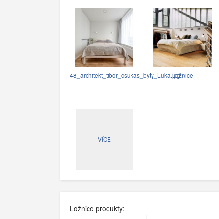
48_architekt_tibor_csukas_byty_Luka.jpg
Ložnice
VÍCE
Ložnice produkty: