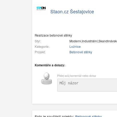
Staon.cz Šestajovice
Realizace betonové stěrky
Styl:
Moderní,Industriální,Skandinávs
Kategorie:
Ložnice
Projekt:
Betonové stěrky
Komentáře a dotazy:
Přidej svůj komentář nebo dotaz
Foto je součástí rojektu:
Betonové stěrky