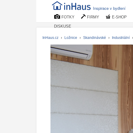
Inspirace v bydlení
FOTKY
FIRMY
E-SHOP
DISKUSE
InHaus.cz
›
Ložnice
›
Skandinávské
›
Industriální