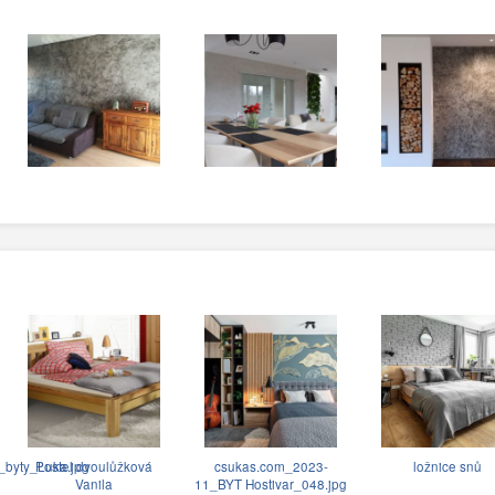
_byty_Luka.jpg
Postel dvoulůžková
csukas.com_2023-
ložnice snů
Vanila
11_BYT Hostivar_048.jpg