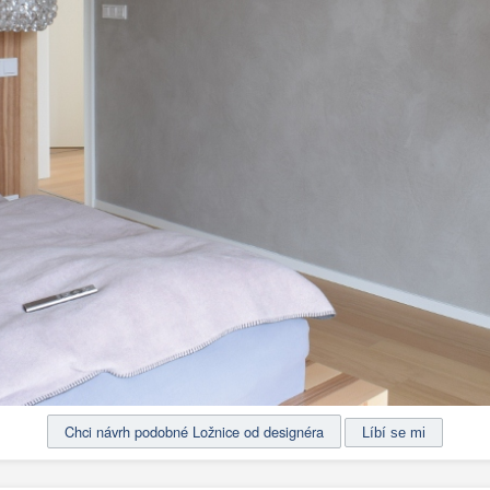
Chci návrh podobné Ložnice od designéra