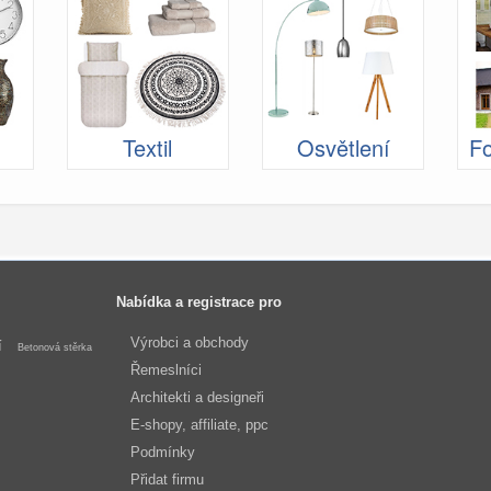
Textil
Osvětlení
Fo
Nabídka a registrace pro
Výrobci a obchody
í
Betonová stěrka
Řemeslníci
Architekti a designeři
E-shopy, affiliate, ppc
Podmínky
Přidat firmu