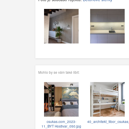
Mohlo by se vám také líbit:
csukas.com_2023-
40_architekt_tibor_csukas
11_BYT Hostivar_050.jpg