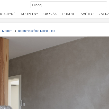
KUCHYNĚ
KOUPELNY
OBÝVÁK
POKOJE
SVĚTLO
ZAHR
›
Moderní
›
Betonová stěrka Dolce 2.jpg