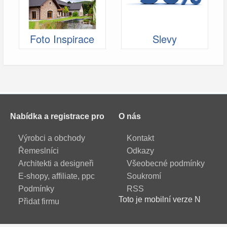
Foto Inspirace
Slevy
Nabídka a registrace pro
O nás
Výrobci a obchody
Kontakt
Řemeslníci
Odkazy
Architekti a designeři
Všeobecné podmínky
E-shopy, affiliate, ppc
Soukromí
Podmínky
RSS
Toto je mobilní verze N
Přidat firmu