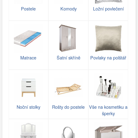
Postele
Komody
Ložní povlečení
Matrace
Šatní skříně
Povlaky na polštář
Noční stolky
Rošty do postele
Vše na kosmetiku a
šperky