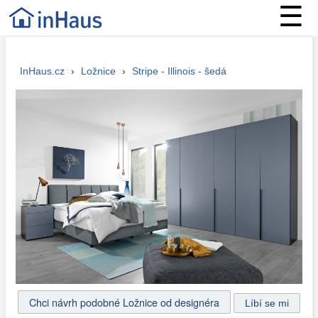
☰
InHaus.cz
›
Ložnice
›
Stripe - Illinois - šedá
Chci návrh podobné Ložnice od designéra