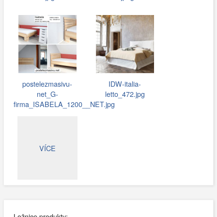
postelezmasivu-
IDW-italia-
net_G-
letto_472.jpg
firma_ISABELA_1200__NET.jpg
VÍCE
Ložnice produkty: