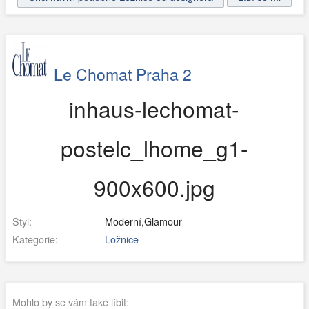
Le Chomat Praha 2
inhaus-lechomat-
postelc_lhome_g1-
900x600.jpg
Styl:
Moderní,Glamour
Kategorie:
Ložnice
Mohlo by se vám také líbit: