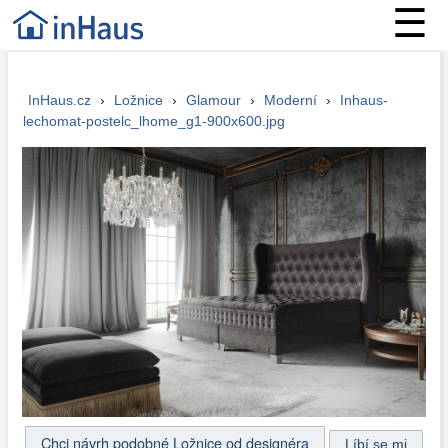
☰
InHaus.cz
›
Ložnice
›
Glamour
›
Moderní
›
Inhaus-
lechomat-postelc_lhome_g1-900x600.jpg
Chci návrh podobné Ložnice od designéra