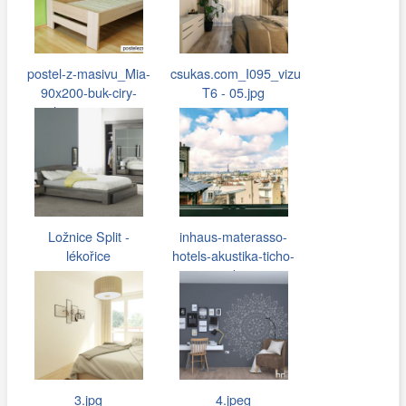
postel-z-masivu_Mia-
csukas.com_I095_vizu
90x200-buk-ciry-
T6 - 05.jpg
olej_1200_.jpg
Ložnice Split -
inhaus-materasso-
lékořice
hotels-akustika-ticho-
spanek-02…
3.jpg
4.jpeg