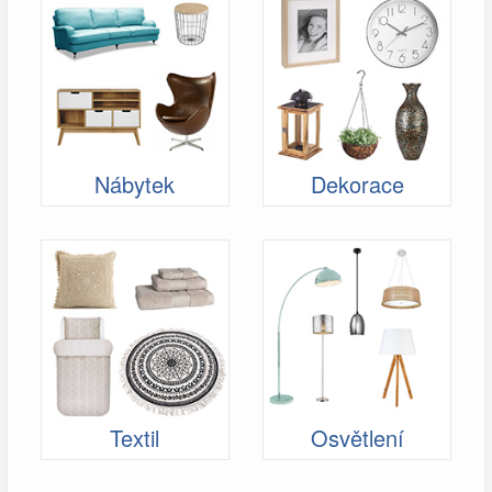
Nábytek
Dekorace
Textil
Osvětlení