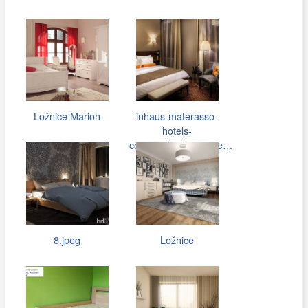
Ložnice Marion
inhaus-materasso-
hotels-
cosmopolitak_prague…
8.jpeg
Ložnice