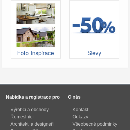
Foto Inspirace
Slevy
Nabídka a registrace pro
O nás
Výrobci a obchody
Kontakt
Řemeslníci
Odkazy
Architekti a designeři
Všeobecné podmínky