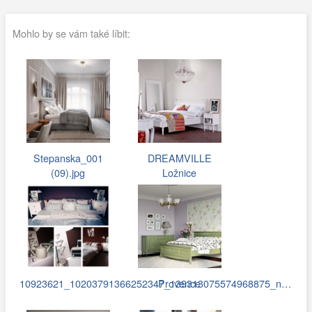
Mohlo by se vám také líbit:
Stepanska_001
DREAMVILLE
(09).jpg
Ložnice
10923621_10203791366252347_139313075574968875_n…
Provence