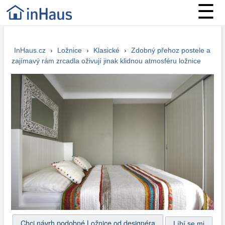
☰
InHaus.cz
›
Ložnice
›
Klasické
›
Zdobný přehoz postele a
zajímavý rám zrcadla oživují jinak klidnou atmosféru ložnice
Chci návrh podobné Ložnice od designéra