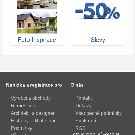
Foto Inspirace
Slevy
Nabídka a registrace pro
O nás
Výrobci a obchody
Kontakt
Řemeslníci
Odkazy
Architekti a designeři
Všeobecné podmínky
E-shopy, affiliate, ppc
Soukromí
Podmínky
RSS
Toto je mobilní verze N