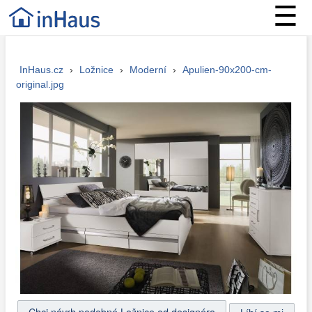
☰
InHaus.cz
›
Ložnice
›
Moderní
›
Apulien-90x200-cm-
original.jpg
Chci návrh podobné Ložnice od designéra