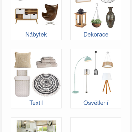
Nábytek
Dekorace
Textil
Osvětlení