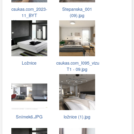
csukas.com_2023-
Stepanska_001
11_BYT
(09).jpg
Hostivar_048.jpg
Ložnice
csukas.com_I095_vizu
T1 - 09.jpg
Snímek6.JPG
ložnice (1).jpg