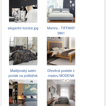
elegantni loznice.jpg
Mantra - TIFFANY
3861
Matějovský satén
Dřevěná postele z
povlak na polštářek
masivu MODENA
Swarowski,…
drásaný DUB…