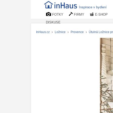
Inspirace v bydlení
FOTKY
FIRMY
E-SHOP
DISKUSE
InHaus.cz
›
Ložnice
›
Provence
›
Útulná Ložnice p