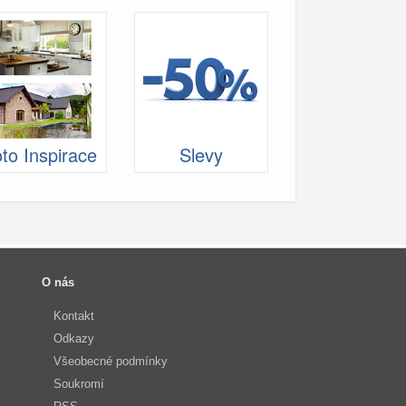
to Inspirace
Slevy
O nás
Kontakt
Odkazy
Všeobecné podmínky
Soukromí