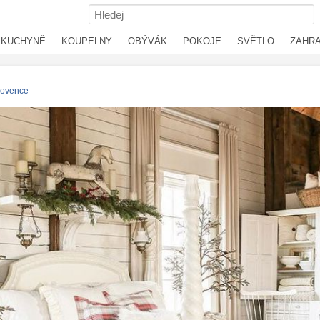
KUCHYNĚ
KOUPELNY
OBÝVÁK
POKOJE
SVĚTLO
ZAHR
rovence