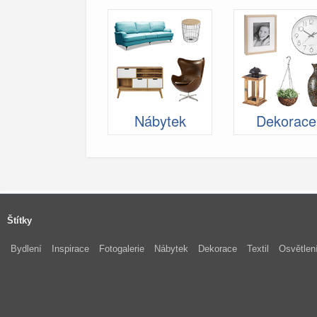
Nábytek
Dekorace
Štítky
Bydlení
Inspirace
Fotogalerie
Nábytek
Dekorace
Textil
Osvětlen