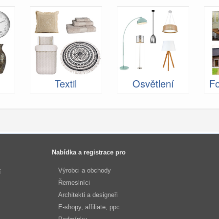
Textil
Osvětlení
Fo
Nabídka a registrace pro
Výrobci a obchody
í
Řemeslníci
Architekti a designeři
E-shopy, affiliate, ppc