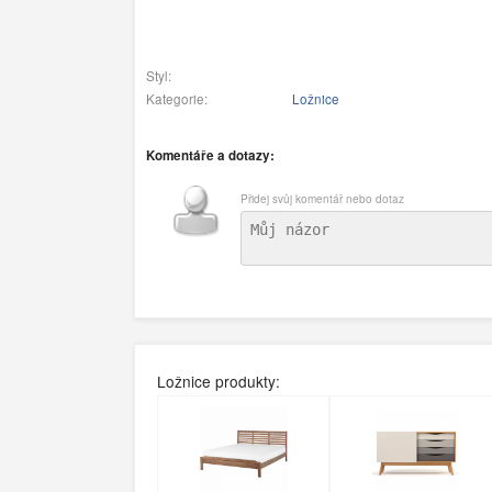
Styl:
Kategorie:
Ložnice
Komentáře a dotazy:
Přidej svůj komentář nebo dotaz
Ložnice produkty: