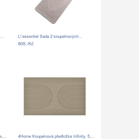
k…
L\'essentiel Sada 2 koupelnových…
905,-Kč
Modrá koupelnová předložka se srdíčkem …
4Home Koupelnová předložka Infinity, 50…