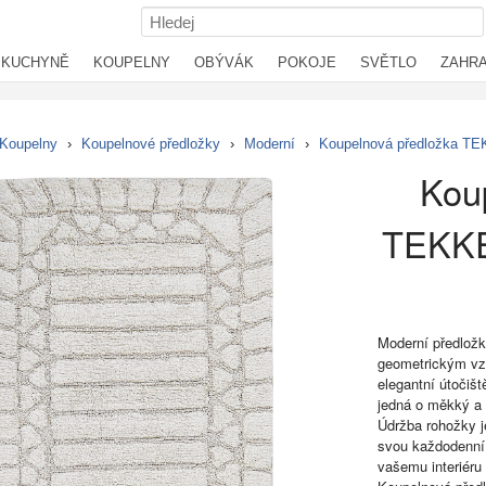
KUCHYNĚ
KOUPELNY
OBÝVÁK
POKOJE
SVĚTLO
ZAHR
Koupelny
›
Koupelnové předložky
›
Moderní
›
Koupelnová předložka TE
Kou
TEKKE
Moderní předložk
geometrickým vz
elegantní útočiš
jedná o měkký a 
Údržba rohožky je
svou každodenní 
vašemu interiéru