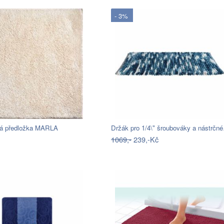
- 3%
á předložka MARLA
Držák pro 1/4\" šroubováky a nástrčn
1069,-
239,-Kč