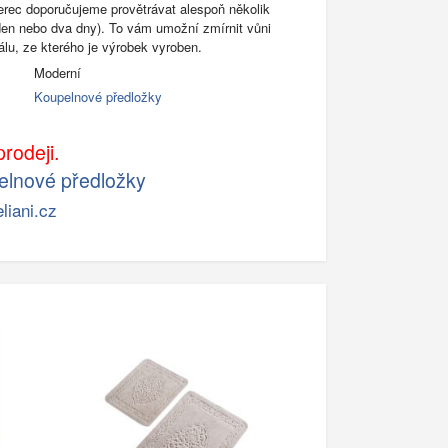
rec doporučujeme provětrávat alespoň několik
eden nebo dva dny). To vám umožní zmírnit vůni
álu, ze kterého je výrobek vyroben.
Moderní
Koupelnové předložky
rodeji.
elnové předložky
liani.cz