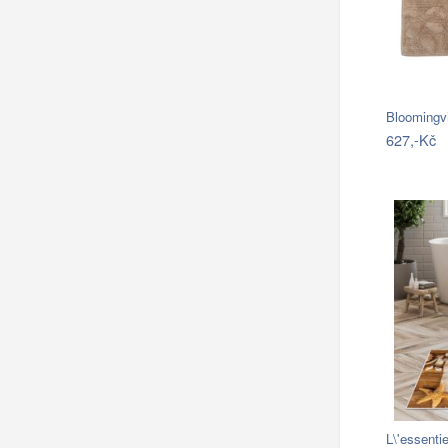
Bloomingv
627,-Kč
L\'essent