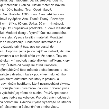
ožka. Styl: Moderní. Barva: Béžová. Odstín:
p materiálu: Tkanina. Hlavní materiál: Bavlna.
ení: 100% bavlna. Tvar: Obdélníkový.
o: Ne. Hustota: 1700. Vzor: Geometrický vzor.
ahové vytápění: Ano. Tkaní: Tkaný. Rozměry:
 cm. Šířka: 60 cm. Délka: 90 cm. Hmotnost: 1
nuje: 1x koupelnová předložka. Klíčové vlastnosti:
ké, Moderní design, Vytváří útulnou atmosféru,
ho stylu, Vysoce kvalitní materiál. Montážní
áž se nevyžaduje. Dodatečné informace: Po
 vyžaduje určitý čas, aby se dostal do
ru. Doporučujeme jej co nejdříve rozložit, dát mu
rovnání a pro lepší efekt zatížit konce. Tipy na
né skvrny ihned odstraňte vlhkým hadříkem, který
ny. Čistěte od okraje ke středu koberce,
dých přibližně šest měsíců otočte koberec o 180 °.
braňuje vyblednutí barev pod vlivem slunečního
ných skvrn odstraňte nečistoty z povrchu a
m bavlněným hadříkem, který nezanechává skvrny.
 použijte prací prostředek na vlnu. Koberec příliš
 vyčištění jej otřete do sucha. Používejte pouze
cí prostředky na koberce. Pro odstranění odolných
 na odborníka. 4.Jednou týdně vysávejte na střední
í nástavce na čalounění ve směru vlasu.