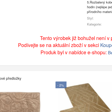
5.Rozbalený kobe
hodin (nejlépe j
přírodního materi
Styl:
Kategorie:
Tento výrobek již bohužel není v p
Podívejte se na aktuální zboží v sekci
Koup
Produk byl v nabídce e-shopu:
Be
ové předložky
- 2%