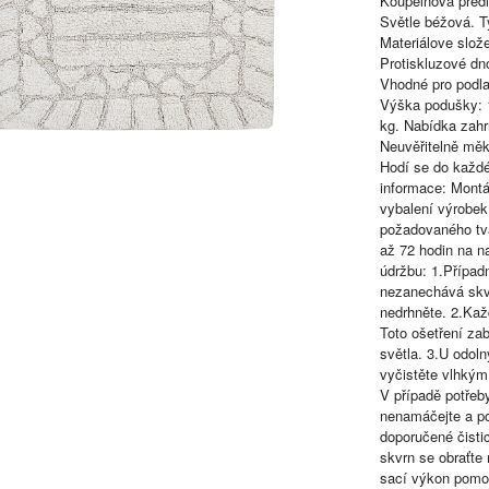
Koupelnová předl
Světle béžová. Ty
Materiálove slož
Protiskluzové dn
Vhodné pro podl
Výška podušky: 1
kg. Nabídka zahr
Neuvěřitelně měk
Hodí se do každé
informace: Mont
vybalení výrobek
požadovaného tva
až 72 hodin na na
údržbu: 1.Případ
nezanechává skvr
nedrhněte. 2.Kaž
Toto ošetření za
světla. 3.U odol
vyčistěte vlhký
V případě potřeby
nenamáčejte a po
doporučené čisti
skvrn se obraťte
sací výkon pomoc