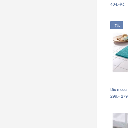
404,-Kč
- 7%
Die moder
299,-
279