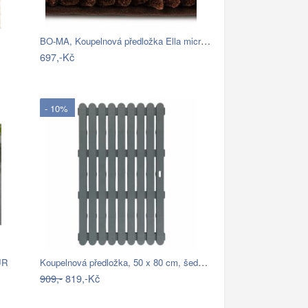
BO-MA, Koupelnová předložka Ella micro…
697,-Kč
- 10%
Koupelnová předložka, 50 x 80 cm, šedá,…
UR
909,-
819,-Kč