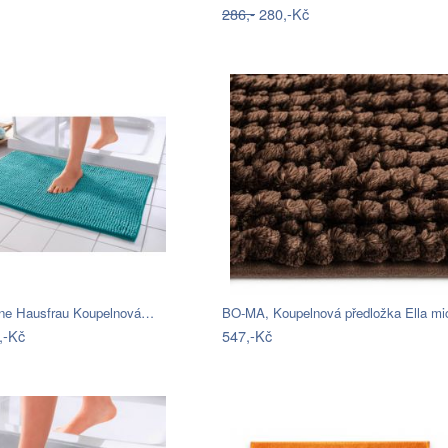
286,-
280,-Kč
ne Hausfrau Koupelnová…
,-Kč
547,-Kč