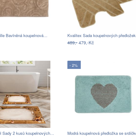
ille Bavlněná koupelnová…
Kvalitex Sada koupelnových předlože
489,-
479,-Kč
- 2%
iel Sady 2 kusů koupelnových…