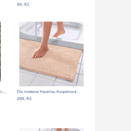
99,-Kč
BO-MA, Koupelnová předložka Ella micro…
Die moderne Hausfrau Koupelnová…
299,-Kč