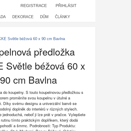
REGISTRACE
PŘIHLÁSIT
ADA
DEKORACE
DŮM
ČLÁNKY
KKE Světle béžová 60 x 90 cm Bavlna
pelnová předložka
 Světle béžová 60 x
90 cm Bavlna
a do koupelny. S touto koupelnovou předložkou s
orem proměníte svou koupelnu v útulné a
tě. Díky svému designu a univerzální barvě se
odolný doplněk do interiérů v různých stylech.
 jednoduchá, neboť ji lze prát v pračce. Vylepšete
rutinu tímto praktickým doplňkem, který dodá
 pohodlí a šmrnc. Podrobnosti: Typ Produktu: