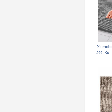
Die moder
299,-Kč