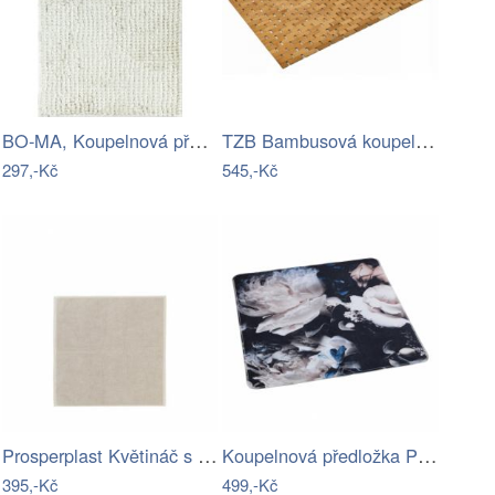
BO-MA, Koupelnová předložka Ella micro…
TZB Bambusová koupelnová podložka 50x80…
297,-Kč
545,-Kč
Prosperplast Květináč s vkladem HEOSE…
Koupelnová předložka Peony, 54 x 54 cm,…
395,-Kč
499,-Kč