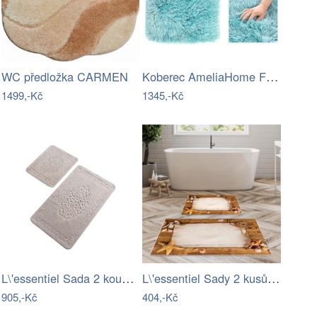
Koberec AmeliaHome Floro tyrkysový,…
WC předložka CARMEN
1499,-Kč
1345,-Kč
L\'essentiel Sada 2 koupelnových…
L\'essentiel Sady 2 kusů koupelnových…
905,-Kč
404,-Kč