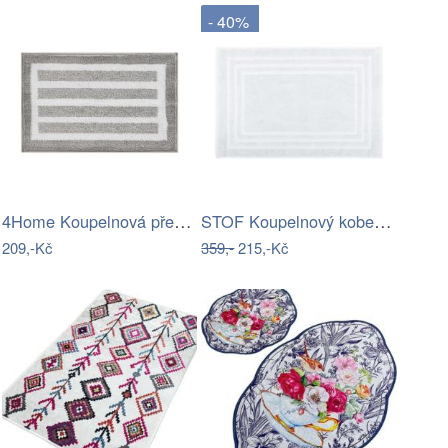
- 40%
4Home Koupelnová předložka Grate, 50 x…
STOF Koupelnový kobereček LAGUNE 45x70…
209,-Kč
359,-
215,-Kč