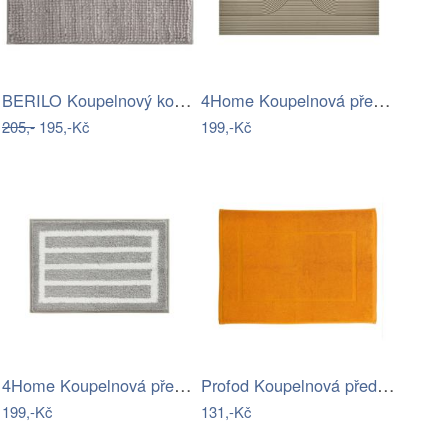
BERILO Koupelnový kobereček LOOP 40x60…
4Home Koupelnová předložka Infinity, 40…
205,-
195,-Kč
199,-Kč
4Home Koupelnová předložka Grate, 40 x…
Profod Koupelnová předložka Comfort…
199,-Kč
131,-Kč