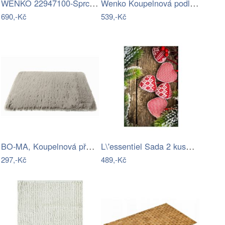
WENKO 22947100-Sprchová podložka INDOOR…
Wenko Koupelnová podložka do sprchy…
690,-Kč
539,-Kč
BO-MA, Koupelnová předložka Rabbit New…
L\'essentiel Sada 2 kusů koupelnových…
297,-Kč
489,-Kč