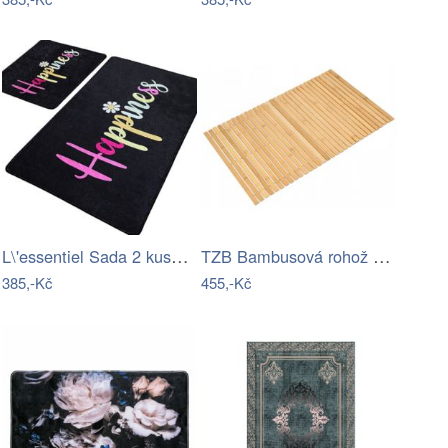
L\'essentiel Sada 2 kusů koupelnových…
TZB Bambusová rohož SILVA 40x60 cm hnědá
385,-Kč
455,-Kč