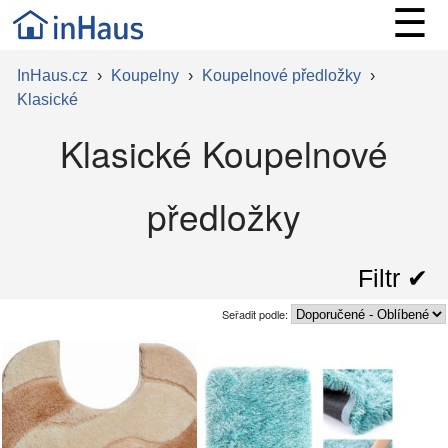
☰
InHaus.cz
›
Koupelny
›
Koupelnové předložky
›
Klasické
Klasické Koupelnové
předložky
Filtr ✔︎
Seřadit podle: