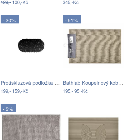
129,-
100,-Kč
345,-Kč
- 20%
- 51%
Protiskluzová podložka do koupelny…
Bathlab Koupelnový kobereček ZAC I…
199,-
159,-Kč
195,-
95,-Kč
- 5%