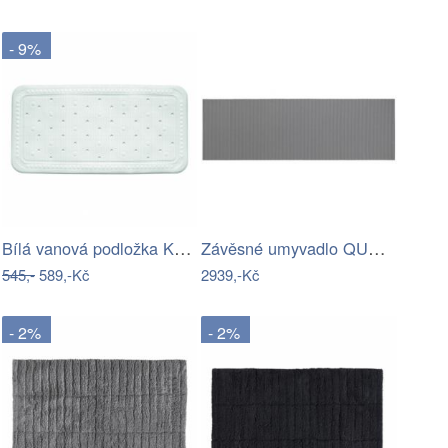
- 9%
Bílá vanová podložka Kela Kreta, 72 x…
Závěsné umyvadlo QUENKO 60 x 38 cm…
545,-
589,-Kč
2939,-Kč
- 2%
- 2%