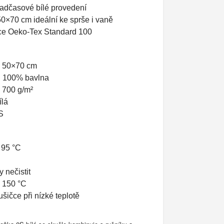
nadčasové bílé provedení
0×70 cm ideální ke sprše i vaně
ace Oeko-Tex Standard 100
 50×70 cm
l: 100% bavlna
 700 g/m²
ílá
S
 95 °C
 nečistit
o 150 °C
ušičce při nízké teplotě