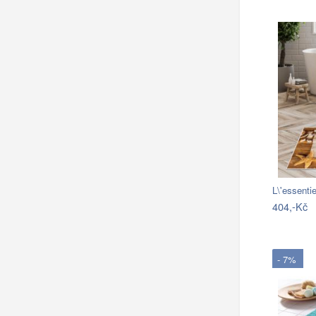
L\'essent
404,-Kč
- 7%