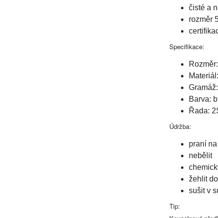
čisté a 
rozměr 5
certifik
Specifikace:
Rozměr:
Materiá
Gramáž:
Barva: b
Řada: 2
Údržba:
praní na
nebělit
chemicky
žehlit d
sušit v s
Tip: