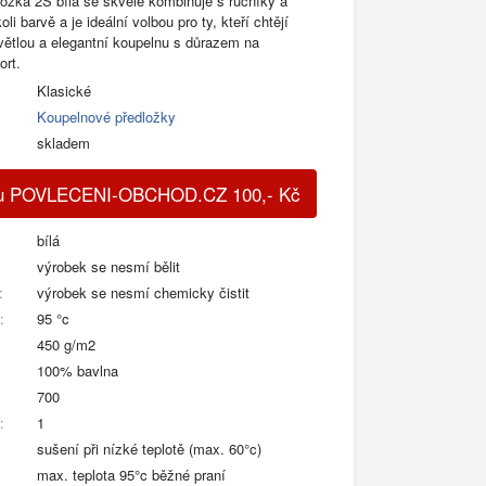
ožka 2S bílá se skvěle kombinuje s ručníky a
i barvě a je ideální volbou pro ty, kteří chtějí
světlou a elegantní koupelnu s důrazem na
ort.
Klasické
Koupelnové předložky
skladem
du POVLECENI-OBCHOD.CZ
100
,-
Kč
bílá
výrobek se nesmí bělit
:
výrobek se nesmí chemicky čistit
:
95 °c
450 g/m2
100% bavlna
700
:
1
sušení při nízké teplotě (max. 60°c)
max. teplota 95°c běžné praní