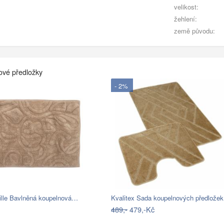
velikost:
žehlení:
země původu:
ové předložky
- 2%
ille Bavlněná koupelnová…
Kvalitex Sada koupelnových předlože
489,-
479,-Kč