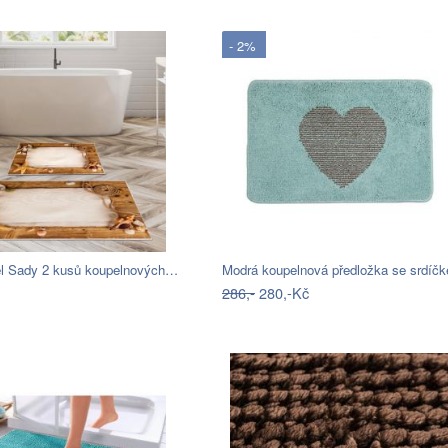
- 2%
iel Sady 2 kusů koupelnových…
286,-
280,-Kč