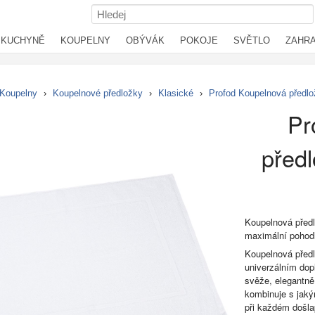
KUCHYNĚ
KOUPELNY
OBÝVÁK
POKOJE
SVĚTLO
ZAHR
Koupelny
›
Koupelnové předložky
›
Klasické
›
Profod Koupelnová předlo
Pr
předl
Koupelnová předl
maximální pohodl
Koupelnová před
univerzálním dop
svěže, elegantně
kombinuje s jaký
při každém došla