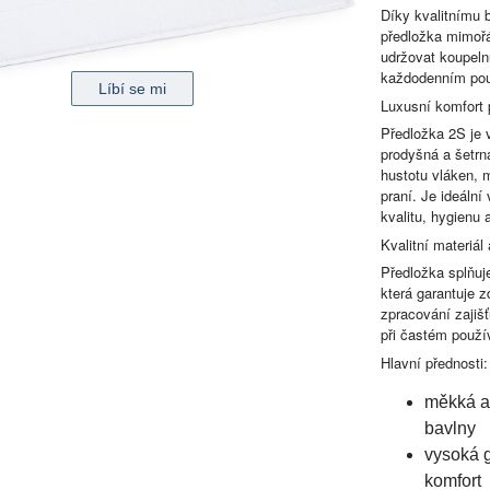
Díky kvalitnímu 
předložka mimoř
udržovat koupelnu
každodenním pou
Luxusní komfort 
Předložka 2S je
prodyšná a šetr
hustotu vláken, 
praní. Je ideální
kvalitu, hygienu 
Kvalitní materiál
Předložka splňuj
která garantuje 
zpracování zajišť
při častém použí
Hlavní přednosti:
měkká a
bavlny
vysoká 
komfort