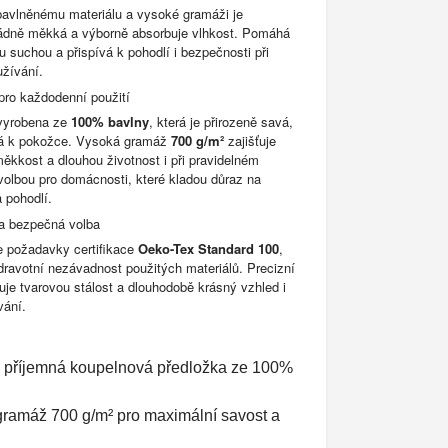
bavlněnému materiálu a vysoké gramáži je
ádně měkká a výborně absorbuje vlhkost. Pomáhá
 suchou a přispívá k pohodlí i bezpečnosti při
žívání.
pro každodenní použití
 vyrobena ze
100% bavlny
, která je přirozeně savá,
ná k pokožce. Vysoká gramáž
700 g/m²
zajišťuje
měkkost a dlouhou životnost i při pravidelném
 volbou pro domácnosti, které kladou důraz na
a pohodlí.
 a bezpečná volba
e požadavky certifikace
Oeko-Tex Standard 100
,
zdravotní nezávadnost použitých materiálů. Precizní
uje tvarovou stálost a dlouhodobě krásný vzhled i
vání.
 příjemná koupelnová předložka ze 100%
gramáž 700 g/m² pro maximální savost a