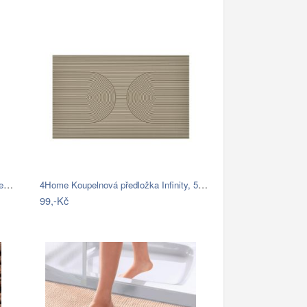
Modrá koupelnová předložka se srdíčkem …
4Home Koupelnová předložka Infinity, 50…
99,-Kč