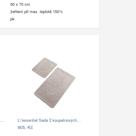
50 x 70 cm
žehlení při max. teplotě 150°c
pk
k…
L\'essentiel Sada 2 koupelnových…
905,-Kč