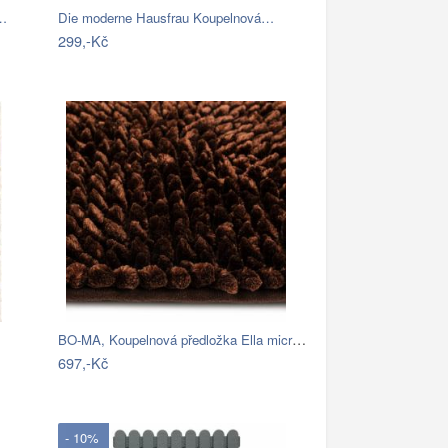
á…
Die moderne Hausfrau Koupelnová…
299,-Kč
BO-MA, Koupelnová předložka Ella micro…
697,-Kč
- 10%