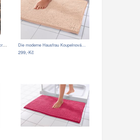
BO-MA, Koupelnová předložka Ella micro…
Die moderne Hausfrau Koupelnová…
299,-Kč