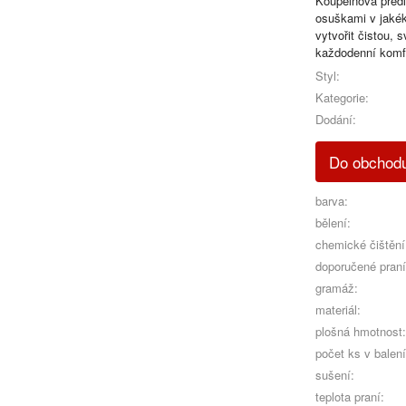
Koupelnová předl
osuškami v jakékol
vytvořit čistou, 
každodenní komf
Styl:
Kategorie:
Dodání:
Do obcho
barva:
bělení:
chemické čištění
doporučené praní
gramáž:
materiál:
plošná hmotnost:
počet ks v balení
sušení:
teplota praní: