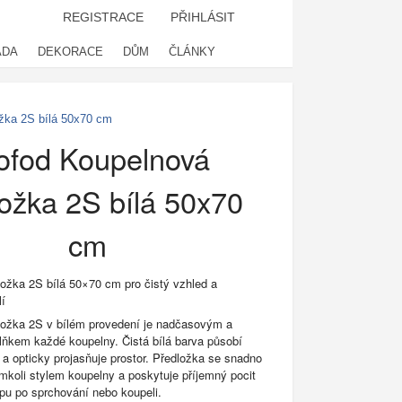
REGISTRACE
PŘIHLÁSIT
ADA
DEKORACE
DŮM
ČLÁNKY
žka 2S bílá 50x70 cm
ofod Koupelnová
ožka 2S bílá 50x70
cm
ožka 2S bílá 50×70 cm pro čistý vzhled a
í
ložka 2S v bílém provedení je nadčasovým a
lňkem každé koupelny. Čistá bílá barva působí
 a opticky projasňuje prostor. Předložka se snadno
mkoli stylem koupelny a poskytuje příjemný pocit
pu po sprchování nebo koupeli.