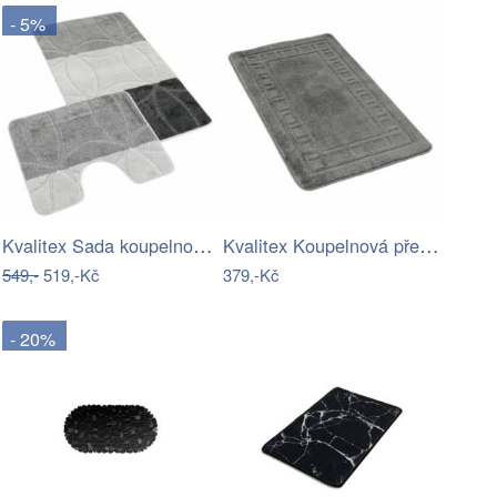
- 5%
Kvalitex Sada koupelnových předložek…
Kvalitex Koupelnová předložka Rám šedá,…
549,-
519,-Kč
379,-Kč
- 20%