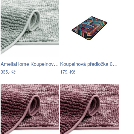
AmeliaHome Koupelnový koberec Bati šedý…
Koupelnová předložka 60x40 cm Maglie -…
335,-Kč
179,-Kč