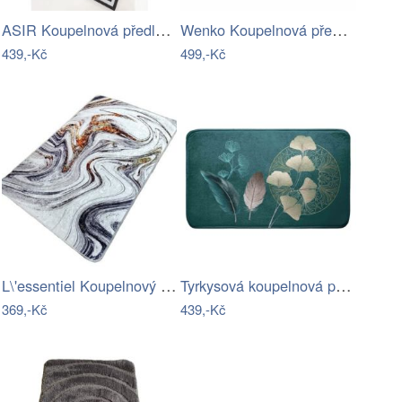
ASIR Koupelnová předložka BARIUM…
Wenko Koupelnová předložka PEONY s…
439,-Kč
499,-Kč
L\'essentiel Koupelnový kobereček BLUR…
Tyrkysová koupelnová předložka 45x75 cm…
369,-Kč
439,-Kč