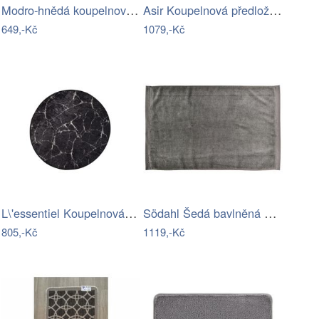
Modro-hnědá koupelnová předložka z bio…
Asir Koupelnová předložka Terrier, Ø…
649,-Kč
1079,-Kč
L\'essentiel Koupelnová předložka…
Södahl Šedá bavlněná koupelnová…
805,-Kč
1119,-Kč