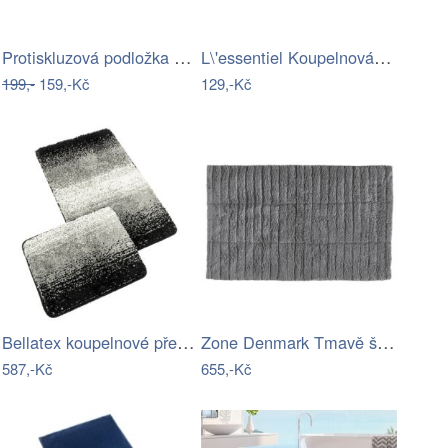
Protiskluzová podložka do koupelny…
L\'essentiel Koupelnová předložka…
199,-
159,-Kč
129,-Kč
Bellatex koupelnové předložky…
Zone Denmark Tmavě šedá bavlněná…
587,-Kč
655,-Kč