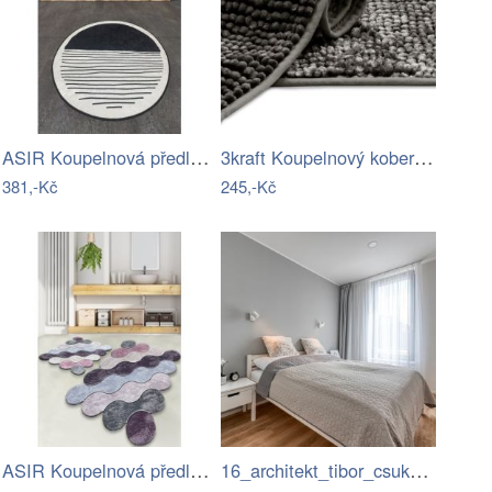
ASIR Koupelnová předložka BOMB černobílá
3kraft Koupelnový koberec Bati ocelově…
381,-Kč
245,-Kč
ASIR Koupelnová předložka CIRCLE…
16_architekt_tibor_csukas_byty_Luka.jpg