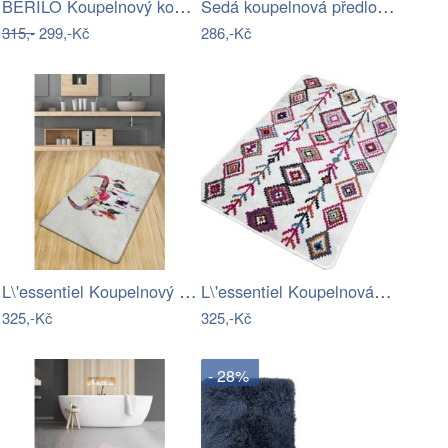
BERILO Koupelnový kobereček DIAMO 50x80…
Šedá koupelnová předložka se srdíčkem -…
315,-
299,-Kč
286,-Kč
L\'essentiel Koupelnový kobereček Cervo…
L\'essentiel Koupelnová předložka Raje…
325,-Kč
325,-Kč
- 28%