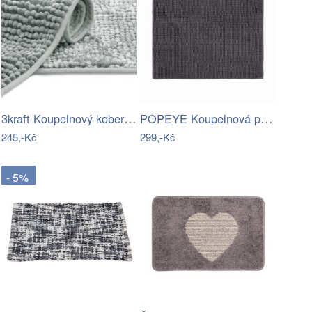
3kraft Koupelnový koberec Bati béžovo…
POPEYE Koupelnová předložka 80 x 60 cm …
245,-Kč
299,-Kč
- 5%