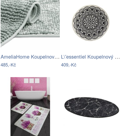
AmeliaHome Koupelnový koberec Bati šedý…
L\'essentiel Koupelnový kobereček Kozzy…
485,-Kč
409,-Kč