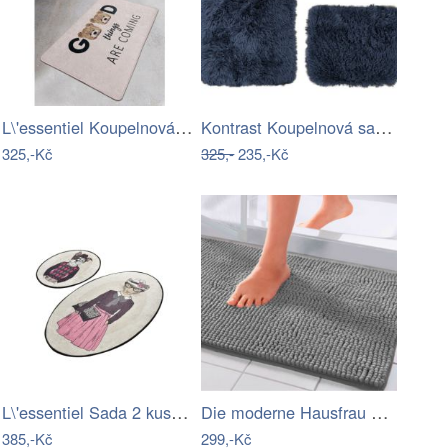
L\'essentiel Koupelnová předložka…
Kontrast Koupelnová sada koberců MEGAN…
325,-Kč
325,-
235,-Kč
L\'essentiel Sada 2 kusů koupelnových…
Die moderne Hausfrau Koupelnová…
385,-Kč
299,-Kč