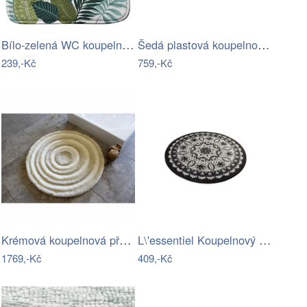
Bílo-zelená WC koupelnová předložka…
Šedá plastová koupelnová předložka…
239,-Kč
759,-Kč
Krémová koupelnová předložka 90x90 cm –…
L\'essentiel Koupelnový kobereček Damal…
1769,-Kč
409,-Kč