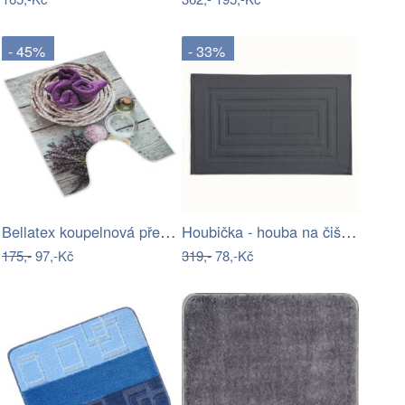
- 45%
- 33%
Bellatex koupelnová předložka 3D tisk…
Houbička - houba na čištění a mytí…
175,-
97,-Kč
319,-
78,-Kč