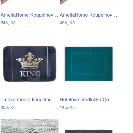
AmeliaHome Koupelnový koberec Bati…
AmeliaHome Koupelnový koberec Bati…
245,-Kč
435,-Kč
Tmavě modrá koupelnová předložka King -…
Hotelová předložka Comfort azurová 750g…
256,-Kč
145,-Kč