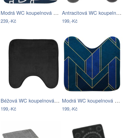
Modrá WC koupelnová předložka 45x45 cm…
Antracitová WC koupelnová předložka…
239,-Kč
199,-Kč
Béžová WC koupelnová předložka 45x45 cm…
Modrá WC koupelnová předložka 45x45 cm…
199,-Kč
199,-Kč