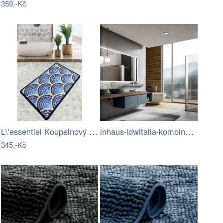
359,-Kč
L\'essentiel Koupelnový kobereček BLUE…
inhaus-idwitalia-kombinace-barev3.jpg
345,-Kč