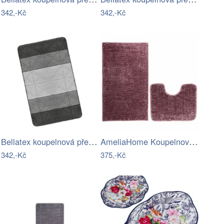
342,-Kč
342,-Kč
Bellatex koupelnová předložka BANY…
AmeliaHome Koupelnová sada koberců Bati…
342,-Kč
375,-Kč