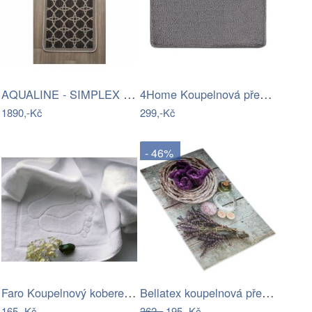
AQUALINE - SIMPLEX ECO skříňka za…
4Home Koupelnová předložka Comfort, 40…
1890,-Kč
299,-Kč
- 46%
Faro Koupelnový kobereček Noly 50x70 cm…
Bellatex koupelnová předložka 3D tisk…
165,-Kč
362,-
195,-Kč