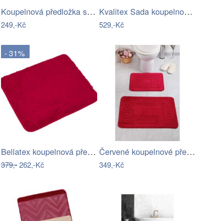
Koupelnová předložka s motivem mandaly…
Kvalitex Sada koupelnových předložek…
249,-Kč
529,-Kč
- 31%
Bellatex koupelnová předložka MICRO…
Červené koupelnové předložky v sadě 2…
379,-
262,-Kč
349,-Kč