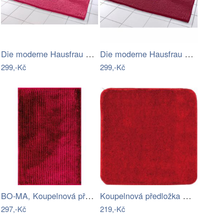
Die moderne Hausfrau Koupelnová…
Die moderne Hausfrau Koupelnová…
299,-Kč
299,-Kč
BO-MA, Koupelnová předložka Ella micro…
Koupelnová předložka Optima 55x55 cm…
297,-Kč
219,-Kč