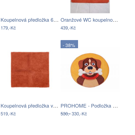
Koupelnová předložka 60x40 cm Dogs -…
Oranžové WC koupelnové předložky v sadě…
179,-Kč
439,-Kč
- 38%
Koupelnová předložka v cihlové barvě…
PROHOME - Podložka kulatá pes
519,-Kč
530,-
330,-Kč