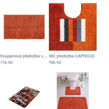
Koupelnová předložka v cihlové barvě…
WC předložka CAPRICIO
719,-Kč
799,-Kč