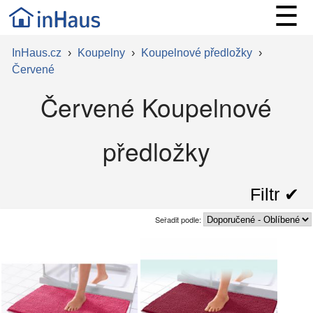
☰
InHaus.cz
›
Koupelny
›
Koupelnové předložky
›
Červené
Červené Koupelnové
předložky
Filtr ✔︎
Seřadit podle: