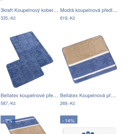
3kraft Koupelnový koberec Bati I tmavě…
Modrá koupelnová předložka 40x60 cm…
335,-Kč
619,-Kč
Bellatex koupelnové předložky…
Bellatex Koupelnová předložka Bany bez…
587,-Kč
269,-Kč
- 2%
- 14%