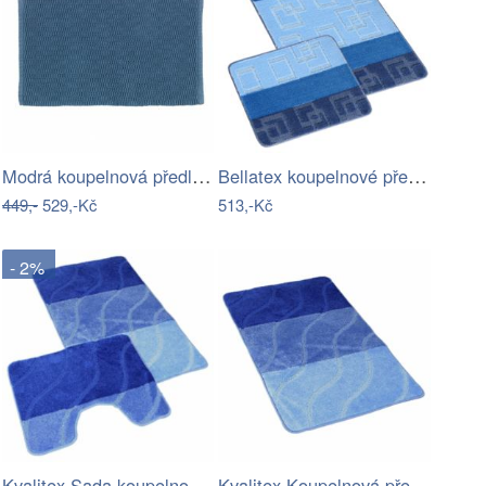
Modrá koupelnová předložka Wenko Mona
Bellatex koupelnové předložky SADA BANY…
449,-
529,-Kč
513,-Kč
- 2%
Kvalitex Sada koupelnových předložek…
Kvalitex Koupelnová předložka Vlny…