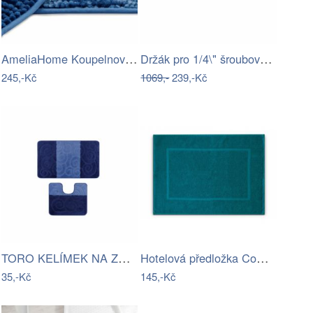
AmeliaHome Koupelnový koberec Bati…
Držák pro 1/4\" šroubováky a nástrčné…
245,-Kč
1069,-
239,-Kč
TORO KELÍMEK NA ZUBNÍ KARTÁČEK, PLAST
Hotelová předložka Comfort azurová 750g…
35,-Kč
145,-Kč