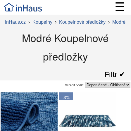
☰
InHaus.cz
›
Koupelny
›
Koupelnové předložky
›
Modré
Modré Koupelnové
předložky
Filtr ✔︎
Seřadit podle:
- 3%