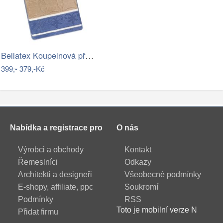
Bellatex Koupelnová předložka Bany…
399,-
379,-Kč
Nabídka a registrace pro
O nás
Výrobci a obchody
Kontakt
Řemeslníci
Odkazy
Architekti a designeři
Všeobecné podmínky
E-shopy, affiliate, ppc
Soukromí
Podmínky
RSS
Toto je mobilní verze N
Přidat firmu