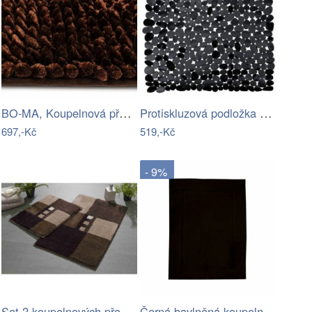
BO-MA, Koupelnová předložka Ella micro…
Protiskluzová podložka do sprchy…
697,-Kč
519,-Kč
- 9%
Set 2 koupelnových předložek MERKUR
Černá bavlněná koupelnová předložka…