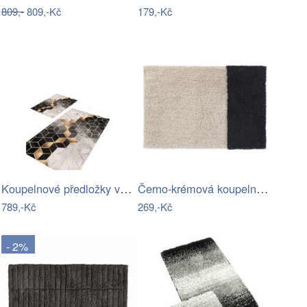
809,-
809,-Kč
179,-Kč
Koupelnové předložky v sadě 2 ks Optic1…
Černo-krémová koupelnová předložka…
789,-Kč
269,-Kč
- 2%