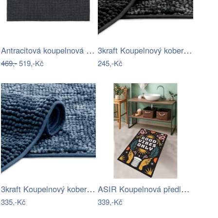
Antracitová koupelnová předložka 50x80…
3kraft Koupelnový koberec Bati tmavě…
469,-
519,-Kč
245,-Kč
3kraft Koupelnový koberec Bati I tmavě…
ASIR Koupelnová předložka SNAKE TRINKET…
335,-Kč
339,-Kč