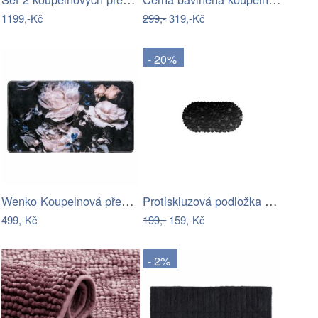
1199,-Kč
299,-
319,-Kč
- 20%
Wenko Koupelnová předložka PEONY s…
Protiskluzová podložka do koupelny…
499,-Kč
199,-
159,-Kč
- 2%