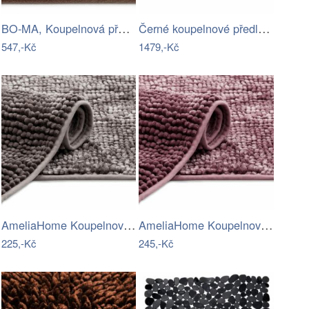
BO-MA, Koupelnová předložka Ella micro…
Černé koupelnové předložky v sadě 3 ks…
547,-Kč
1479,-Kč
AmeliaHome Koupelnový koberec Bati…
AmeliaHome Koupelnový koberec Bati…
225,-Kč
245,-Kč