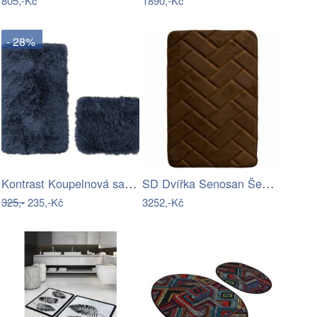
805,-Kč
1890,-Kč
- 28%
Kontrast Koupelnová sada koberců MEGAN…
SD Dvířka Senosan Šedá tmavá TopX lesk …
325,-
235,-Kč
3252,-Kč