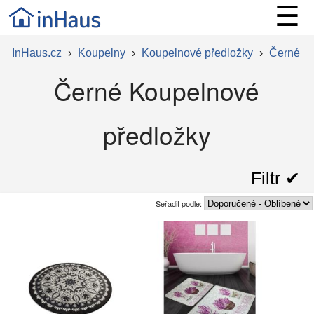
☰
InHaus.cz
›
Koupelny
›
Koupelnové předložky
›
Černé
Černé Koupelnové
předložky
Filtr ✔︎
Seřadit podle: