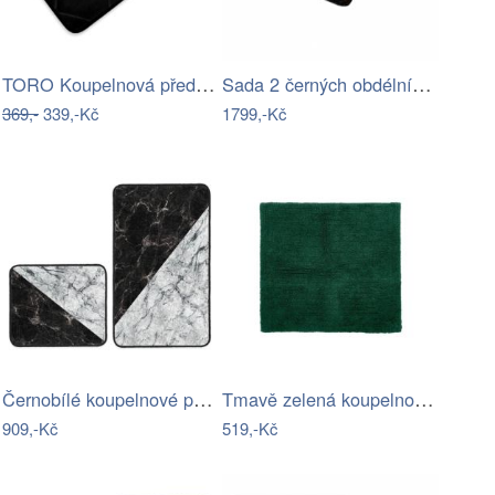
TORO Koupelnová předložka 50x80 černá
Sada 2 černých obdélníkových…
369,-
339,-Kč
1799,-Kč
Černobílé koupelnové předložky v sadě 2…
Tmavě zelená koupelnová předložka 60x60…
909,-Kč
519,-Kč