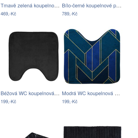
Tmavě zelená koupelnová předložka…
Bílo-černé koupelnové předložky v sadě…
469,-Kč
789,-Kč
Béžová WC koupelnová předložka 45x45 cm…
Modrá WC koupelnová předložka 45x45 cm…
199,-Kč
199,-Kč