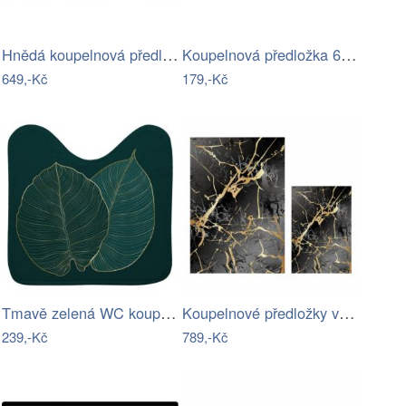
Hnědá koupelnová předložka z bio bavlny…
Koupelnová předložka 60x40 cm Maglie -…
649,-Kč
179,-Kč
Tmavě zelená WC koupelnová předložka…
Koupelnové předložky v černo- zlaté…
239,-Kč
789,-Kč