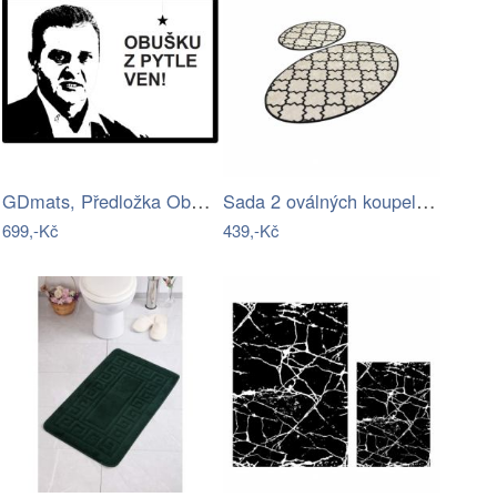
GDmats, Předložka Obušku z pytle ven…
Sada 2 oválných koupelnových předložek…
699,-Kč
439,-Kč