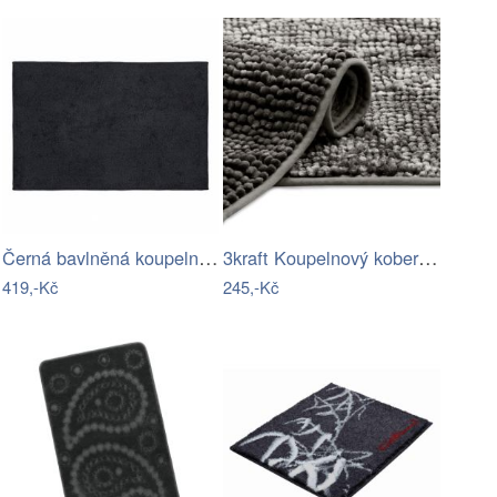
Černá bavlněná koupelnová podložka…
3kraft Koupelnový koberec Bati ocelově…
419,-Kč
245,-Kč