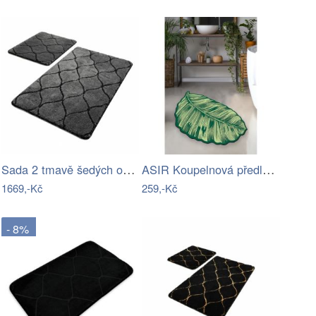
Sada 2 tmavě šedých obdélníkových…
ASIR Koupelnová předložka SHEET list
1669,-Kč
259,-Kč
- 8%