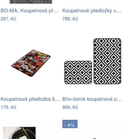
BO-MA, Koupelnová předložka Ella micro…
Koupelnové předložky v sadě 2 ks 60x100…
297,-Kč
789,-Kč
Koupelnová předložka 60x40 cm Dogs -…
Bílo-černé koupelnové předložky v sadě…
179,-Kč
909,-Kč
- 4%