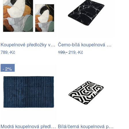
Koupelnové předložky v sadě 2 ks 60x100…
Černo-bílá koupelnová předložka s…
789,-Kč
199,-
219,-Kč
- 2%
Modrá koupelnová předložka 80x50 cm…
Bílá/černá koupelnová předložka 60x40…