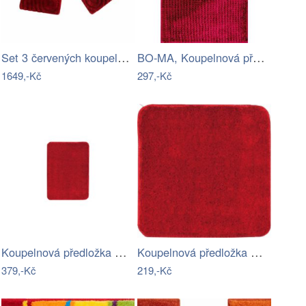
Set 3 červených koupelnových předložek…
BO-MA, Koupelnová předložka Ella micro…
1649,-Kč
297,-Kč
Koupelnová předložka Optima 60x90 cm…
Koupelnová předložka Optima 55x55 cm…
379,-Kč
219,-Kč