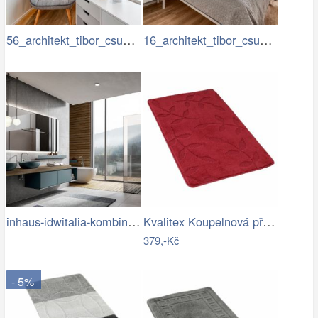
56_architekt_tibor_csukas_byty_Luka.jpg
16_architekt_tibor_csukas_byty_Luka.jpg
inhaus-idwitalia-kombinace-barev3.jpg
Kvalitex Koupelnová předložka Listy…
379,-Kč
- 5%