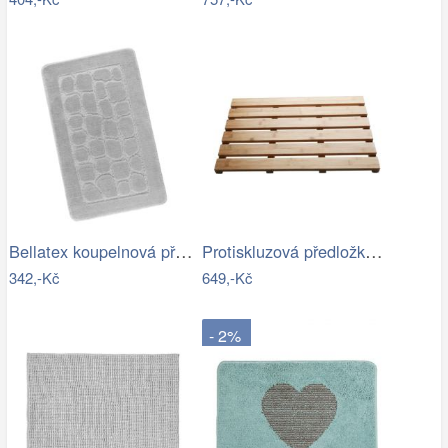
Bellatex koupelnová předložka BANY…
Protiskluzová předložka do koupelny…
342,-Kč
649,-Kč
- 2%