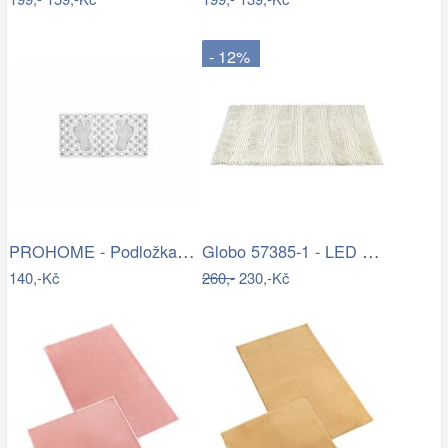
- 12%
PROHOME - Podložka do vany 66x35cm
Globo 57385-1 - LED Nástěnné bodové…
140,-Kč
260,-
230,-Kč