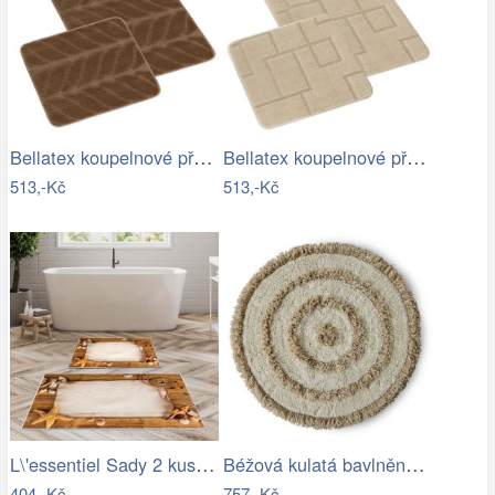
Bellatex koupelnové předložky SADA BANY…
Bellatex koupelnové předložky SADA BANY…
513,-Kč
513,-Kč
L\'essentiel Sady 2 kusů koupelnových…
Béžová kulatá bavlněná koupelnová…
404,-Kč
757,-Kč