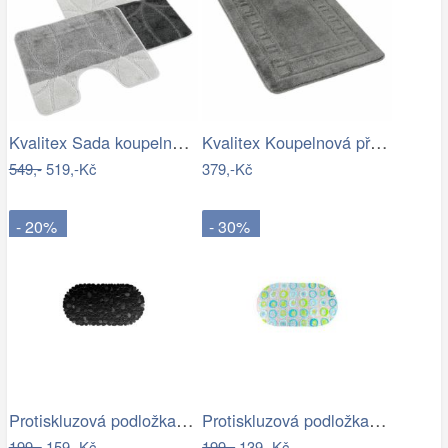
Kvalitex Sada koupelnových předložek…
Kvalitex Koupelnová předložka Rám šedá,…
549,-
519,-Kč
379,-Kč
- 20%
- 30%
Protiskluzová podložka do koupelny…
Protiskluzová podložka do koupelny…
199,-
159,-Kč
199,-
139,-Kč