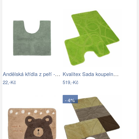
Andělská křídla z peří - zápich, bílá,…
Kvalitex Sada koupelnových předložek…
22,-Kč
519,-Kč
- 4%