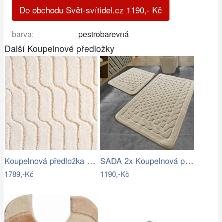
Do obchodu Svět-svítidel.cz
1190
,-
Kč
barva:
pestrobarevná
Další Koupelnové předložky
Koupelnová předložka VOGUE
SADA 2x Koupelnová předložka BAMBI 60…
1789,-Kč
1190,-Kč