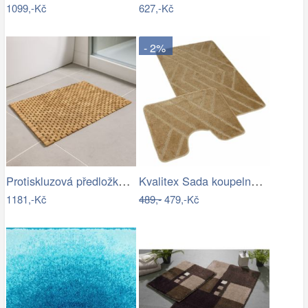
1099,-Kč
627,-Kč
- 2%
Protiskluzová předložka do koupelny,…
Kvalitex Sada koupelnových předložek…
1181,-Kč
489,-
479,-Kč