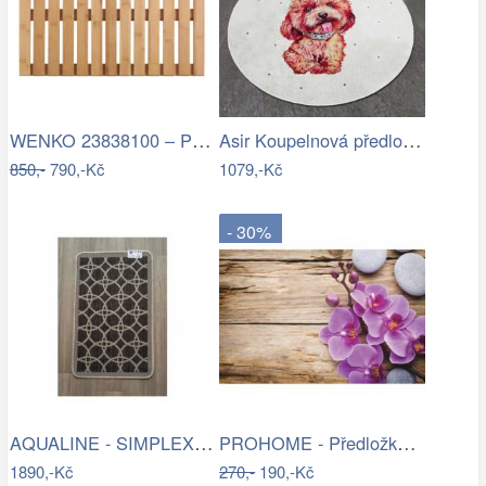
WENKO 23838100 – Předložka 40x60 cm…
Asir Koupelnová předložka Terrier, Ø…
850,-
790,-Kč
1079,-Kč
- 30%
AQUALINE - SIMPLEX ECO skříňka za…
PROHOME - Předložka koupelnová 45x70cm…
1890,-Kč
270,-
190,-Kč