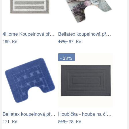
4Home Koupelnová předložka Grate, 40 x…
Bellatex koupelnová předložka 3D tisk…
199,-Kč
175,-
97,-Kč
- 33%
Bellatex koupelnová předložka BANY…
Houbička - houba na čištění a mytí…
171,-Kč
319,-
78,-Kč