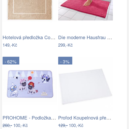
Hotelová předložka Comfort krémová 750g…
Die moderne Hausfrau Koupelnová…
149,-Kč
299,-Kč
- 62%
- 3%
PROHOME - Podložka 80x50cm Pes
Profod Koupelnová předložka 2S bílá…
260,-
100,-Kč
129,-
100,-Kč