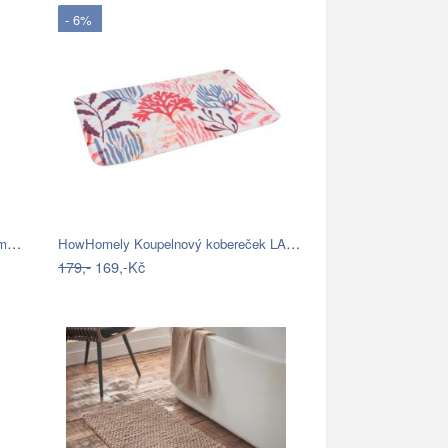
- 6%
ASIR Koupelnová předložka CIRCLE modré…
HowHomely Koupelnový kobereček LAGUNA…
179,-
169,-Kč