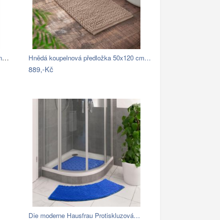
Světle šedá koupelnová předložka Wenko…
Hnědá koupelnová předložka 50x120 cm…
889,-Kč
Die moderne Hausfrau Protiskluzová…