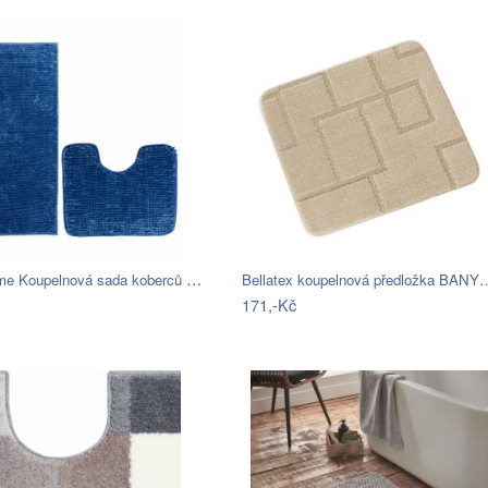
AmeliaHome Koupelnová sada koberců Bati…
Bellatex koupelnová předložka BANY
171,-Kč