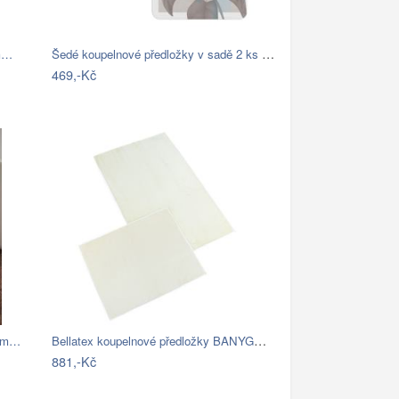
Šedé koupelnové předložky v sadě 2 ks –…
cm…
469,-Kč
Bellatex koupelnové předložky BANYGOLD…
 cm…
881,-Kč