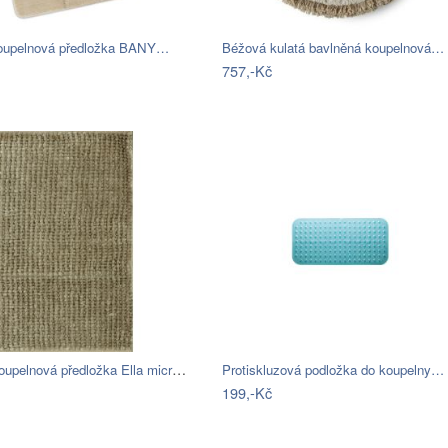
koupelnová předložka BANY…
Béžová kulatá bavlněná koupelnová…
757,-Kč
BO-MA, Koupelnová předložka Ella micro…
Protiskluzová podložka do koupelny…
199,-Kč