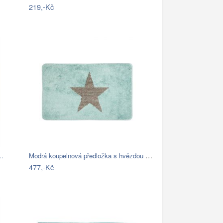
219,-Kč
Modrá koupelnová předložka s hvězdou -…
z…
477,-Kč