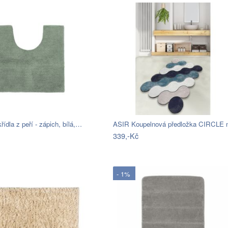
řídla z peří - zápich, bílá,…
339,-Kč
- 1%