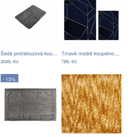
Šedá protiskluzová koupelnová předložka…
Tmavě modré koupelnové předložky v sadě…
2049,-Kč
789,-Kč
- 13%