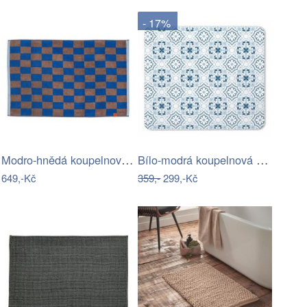
- 17%
Modro-hnědá koupelnová předložka z bio…
Bílo-modrá koupelnová předložka z…
649,-Kč
359,-
299,-Kč