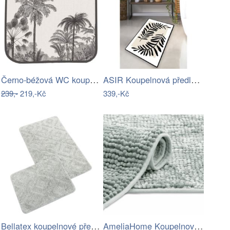
Černo-béžová WC koupelnová předložka…
ASIR Koupelnová předložka CASTING listy
239,-
219,-Kč
339,-Kč
Bellatex koupelnové předložky…
AmeliaHome Koupelnový koberec Bati šedý…