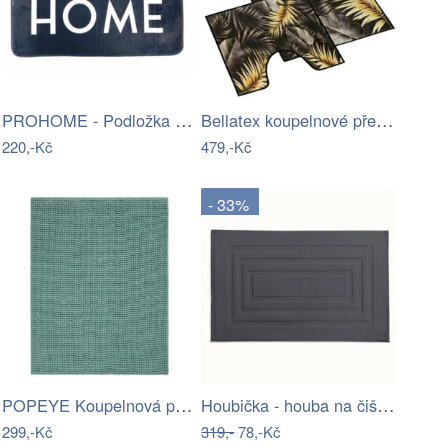
PROHOME - Podložka koupelnová různé…
Bellatex koupelnové předložky 3D tisk…
220,-Kč
479,-Kč
- 33%
POPEYE Koupelnová předložka 80 x 60 cm …
Houbička - houba na čištění a mytí…
299,-Kč
319,-
78,-Kč