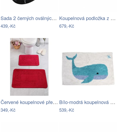
Sada 2 černých oválných koupelnových…
Koupelnová podložka z Juty Wenko Sambu,…
439,-Kč
679,-Kč
Červené koupelnové předložky v sadě 2…
Bílo-modrá koupelnová předložka 83x52,5…
349,-Kč
539,-Kč