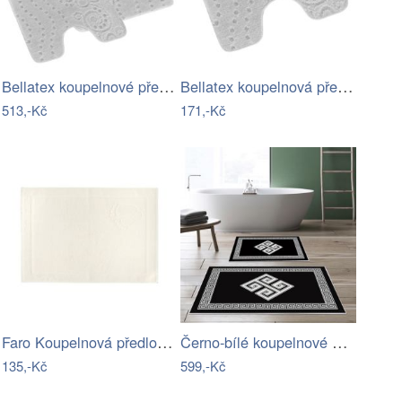
Bellatex koupelnové předložky SADA BANY…
Bellatex koupelnová předložka BANY…
513,-Kč
171,-Kč
Faro Koupelnová předložka LORNA 50 x 70…
Černo-bílé koupelnové předložky v sadě…
135,-Kč
599,-Kč