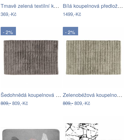
Tmavě zelená textilní koupelnová…
Bílá koupelnová předložka 60x90 cm…
369,-Kč
1499,-Kč
- 2%
- 2%
Šedohnědá koupelnová předložka 80x50 cm…
Zelenobéžová koupelnová předložka 80x50…
809,-
809,-Kč
809,-
809,-Kč