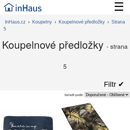
☰
InHaus.cz
›
Koupelny
›
Koupelnové předložky
›
Strana
5
Koupelnové předložky
- strana
5
Filtr ✔︎
Seřadit podle: