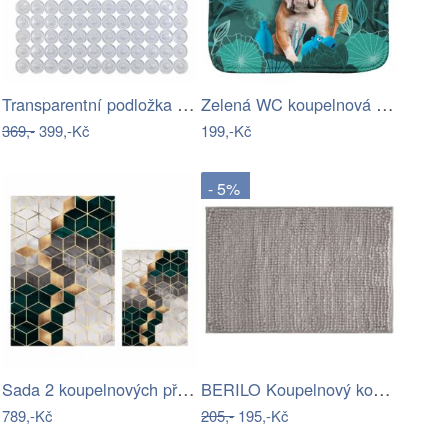
Transparentní podložka do koupelny…
Zelená WC koupelnová předložka 45x45 cm…
369,-
399,-Kč
199,-Kč
- 5%
Sada 2 koupelnových předložek Mila Home…
BERILO Koupelnový kobereček LOOP 40x60…
789,-Kč
205,-
195,-Kč