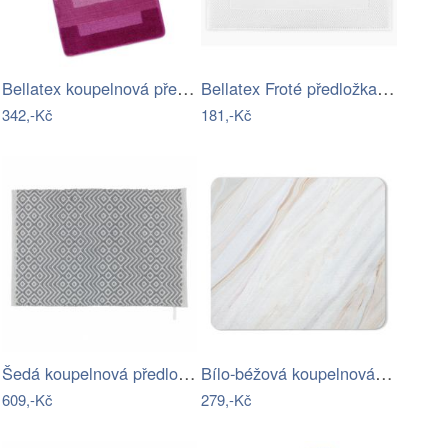
Bellatex koupelnová předložka BANY…
Bellatex Froté předložka 50x70 cm bílá
342,-Kč
181,-Kč
Šedá koupelnová předložka 50x80 cm Abai…
Bílo-béžová koupelnová předložka z…
609,-Kč
279,-Kč