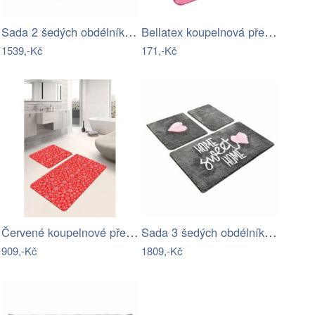
Sada 2 šedých obdélníkových…
Bellatex koupelnová předložka BANY…
1539,-Kč
171,-Kč
Červené koupelnové předložky v sadě 2…
Sada 3 šedých obdélníkových…
909,-Kč
1809,-Kč