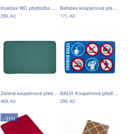
Kvalitex WC předložka Elipsy zelená, 60…
Bellatex koupelnová předložka BANY…
269,-Kč
171,-Kč
Zelená koupelnová předložka 50x80 cm –…
BALVI Koupelnová předložka Shower Rules
459,-Kč
299,-Kč
- 31%