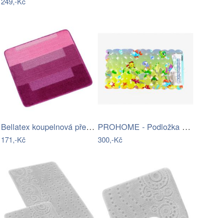
249,-Kč
Bellatex koupelnová předložka BANY…
PROHOME - Podložka do vany 34x68cm
171,-Kč
300,-Kč