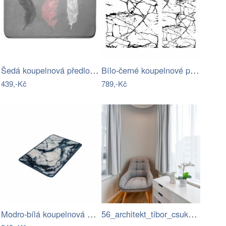
Šedá koupelnová předložka 45x75 cm…
Bílo-černé koupelnové předložky v sadě…
439,-Kč
789,-Kč
Modro-bílá koupelnová předložka s…
56_architekt_tibor_csukas_byty_Luka.jpg