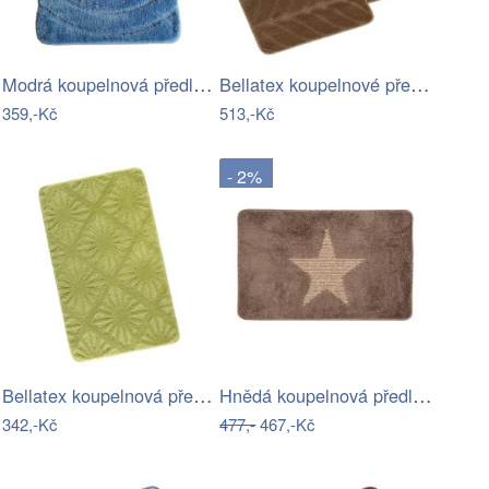
Modrá koupelnová předložka 50x80 cm –…
Bellatex koupelnové předložky SADA BANY…
359,-Kč
513,-Kč
- 2%
Bellatex koupelnová předložka BANY…
Hnědá koupelnová předložka s hvězdou -…
342,-Kč
477,-
467,-Kč