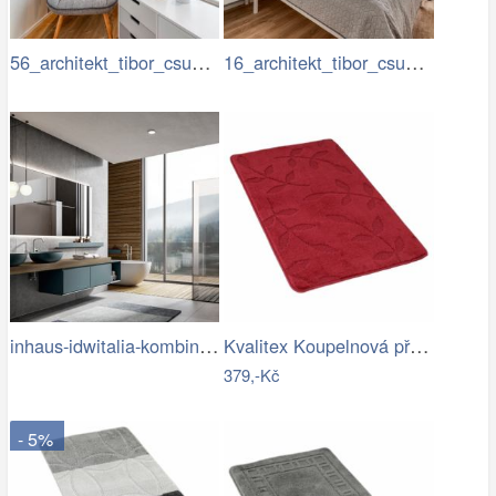
56_architekt_tibor_csukas_byty_Luka.jpg
16_architekt_tibor_csukas_byty_Luka.jpg
inhaus-idwitalia-kombinace-barev3.jpg
Kvalitex Koupelnová předložka Listy…
379,-Kč
- 5%