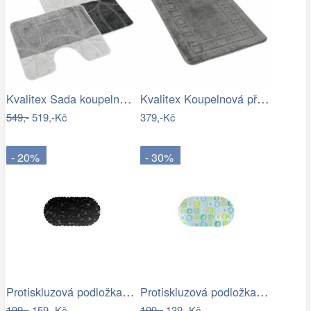
Kvalitex Sada koupelnových předložek…
Kvalitex Koupelnová předložka Rám šedá,…
549,-
519,-Kč
379,-Kč
- 20%
- 30%
Protiskluzová podložka do koupelny…
Protiskluzová podložka do koupelny…
199,-
159,-Kč
199,-
139,-Kč