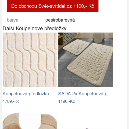
Do obchodu Svět-svítidel.cz
1190
,-
Kč
barva:
pestrobarevná
Další Koupelnové předložky
Koupelnová předložka VOGUE
SADA 2x Koupelnová předložka BAMBI 60…
1789,-Kč
1190,-Kč