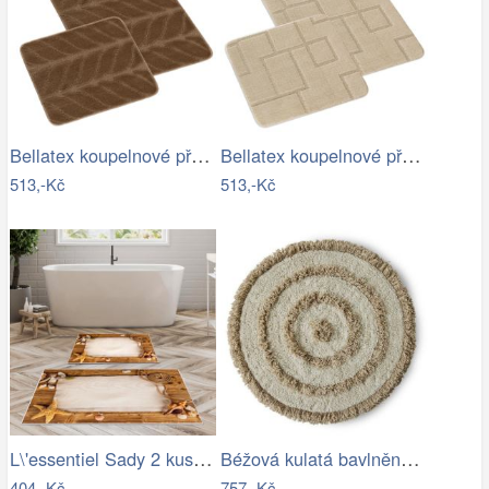
Bellatex koupelnové předložky SADA BANY…
Bellatex koupelnové předložky SADA BANY…
513,-Kč
513,-Kč
L\'essentiel Sady 2 kusů koupelnových…
Béžová kulatá bavlněná koupelnová…
404,-Kč
757,-Kč