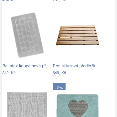
Bellatex koupelnová předložka BANY…
Protiskluzová předložka do koupelny…
342,-Kč
649,-Kč
- 2%