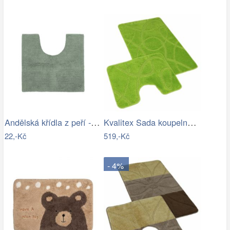
Andělská křídla z peří - zápich, bílá,…
Kvalitex Sada koupelnových předložek…
22,-Kč
519,-Kč
- 4%