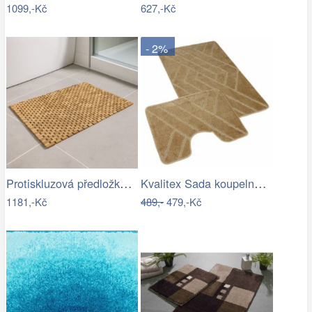
1099,-Kč
627,-Kč
- 2%
Protiskluzová předložka do koupelny,…
Kvalitex Sada koupelnových předložek…
1181,-Kč
489,-
479,-Kč