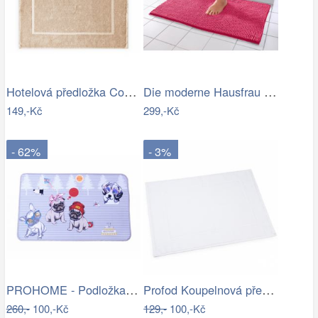
Hotelová předložka Comfort krémová 750g…
Die moderne Hausfrau Koupelnová…
149,-Kč
299,-Kč
- 62%
- 3%
PROHOME - Podložka 80x50cm Pes
Profod Koupelnová předložka 2S bílá…
260,-
100,-Kč
129,-
100,-Kč