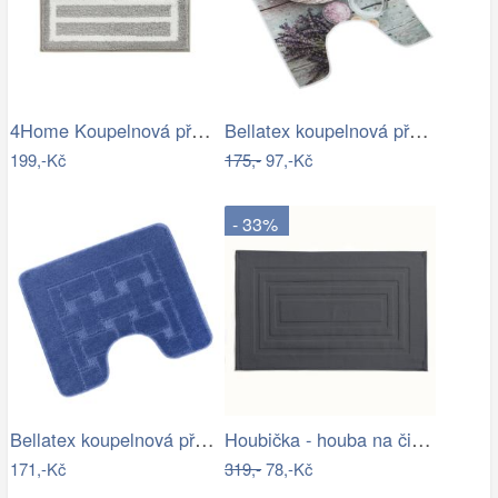
4Home Koupelnová předložka Grate, 40 x…
Bellatex koupelnová předložka 3D tisk…
199,-Kč
175,-
97,-Kč
- 33%
Bellatex koupelnová předložka BANY…
Houbička - houba na čištění a mytí…
171,-Kč
319,-
78,-Kč