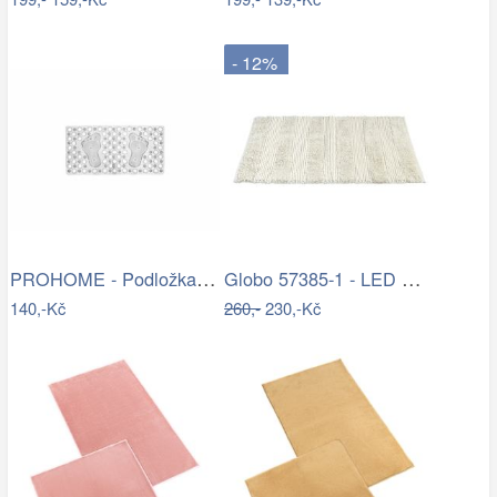
- 12%
PROHOME - Podložka do vany 66x35cm
Globo 57385-1 - LED Nástěnné bodové…
140,-Kč
260,-
230,-Kč