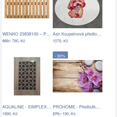
WENKO 23838100 – Předložka 40x60 cm…
Asir Koupelnová předložka Terrier, Ø…
850,-
790,-Kč
1079,-Kč
- 30%
AQUALINE - SIMPLEX ECO skříňka za…
PROHOME - Předložka koupelnová 45x70cm…
1890,-Kč
270,-
190,-Kč