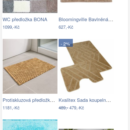
Bloomingville Bavlněná koupelnová…
WC předložka BONA
1099,-Kč
627,-Kč
- 2%
Protiskluzová předložka do koupelny,…
Kvalitex Sada koupelnových předložek…
1181,-Kč
489,-
479,-Kč