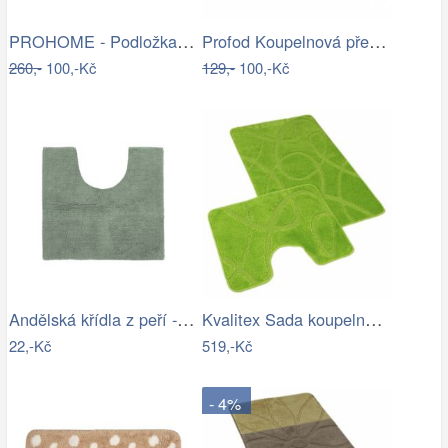
PROHOME - Podložka 80x50cm Pes
Profod Koupelnová předložka 2S bílá…
260,-
100,-Kč
129,-
100,-Kč
Andělská křídla z peří - zápich, bílá,…
Kvalitex Sada koupelnových předložek…
22,-Kč
519,-Kč
- 4%