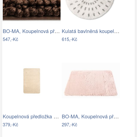
BO-MA, Koupelnová předložka Ella micro…
Kulatá bavlněná koupelnová předložka…
547,-Kč
615,-Kč
Koupelnová předložka Optima 60x90 cm…
BO-MA, Koupelnová předložka Rabbit New…
379,-Kč
297,-Kč