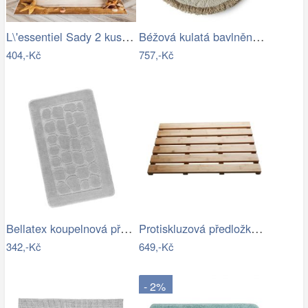
L\'essentiel Sady 2 kusů koupelnových…
Béžová kulatá bavlněná koupelnová…
404,-Kč
757,-Kč
Bellatex koupelnová předložka BANY…
Protiskluzová předložka do koupelny…
342,-Kč
649,-Kč
- 2%