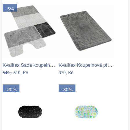
- 5%
Kvalitex Sada koupelnových předložek…
Kvalitex Koupelnová předložka Rám šedá,…
549,-
519,-Kč
379,-Kč
- 20%
- 30%