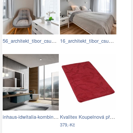
56_architekt_tibor_csukas_byty_Luka.jpg
16_architekt_tibor_csukas_byty_Luka.jpg
inhaus-idwitalia-kombinace-barev3.jpg
Kvalitex Koupelnová předložka Listy…
379,-Kč