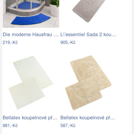
Die moderne Hausfrau Protiskluzová…
L\'essentiel Sada 2 koupelnových…
219,-Kč
905,-Kč
Bellatex koupelnové předložky BANYGOLD…
Bellatex koupelnové předložky…
881,-Kč
587,-Kč