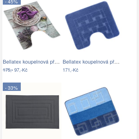
- 45%
Bellatex koupelnová předložka 3D tisk…
Bellatex koupelnová předložka BANY…
175,-
97,-Kč
171,-Kč
- 33%