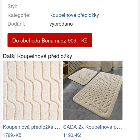
Styl:
Kategorie:
Koupelnové předložky
Dodání:
vyprodáno
Do obchodu Bonami.cz
909
,-
Kč
Další Koupelnové předložky
Koupelnová předložka VOGUE
SADA 2x Koupelnová předložka BAMBI 60…
1789,-Kč
1190,-Kč