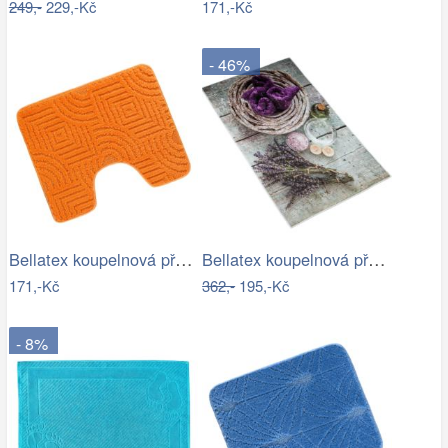
249,-
229,-Kč
171,-Kč
- 46%
Bellatex koupelnová předložka BANY…
Bellatex koupelnová předložka 3D tisk…
171,-Kč
362,-
195,-Kč
- 8%