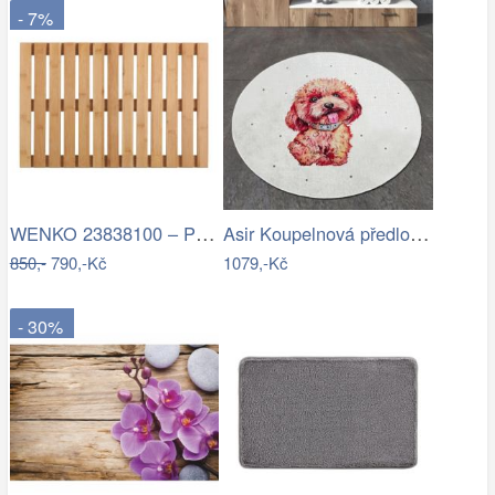
- 7%
WENKO 23838100 – Předložka 40x60 cm…
Asir Koupelnová předložka Terrier, Ø…
850,-
790,-Kč
1079,-Kč
- 30%