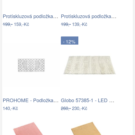
Protiskluzová podložka do koupelny…
Protiskluzová podložka do koupelny…
199,-
159,-Kč
199,-
139,-Kč
- 12%
PROHOME - Podložka do vany 66x35cm
Globo 57385-1 - LED Nástěnné bodové…
140,-Kč
260,-
230,-Kč