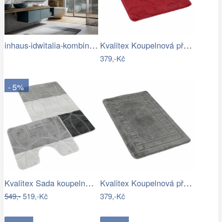
inhaus-idwitalia-kombinace-barev3.jpg
Kvalitex Koupelnová předložka Listy…
379,-Kč
- 5%
Kvalitex Sada koupelnových předložek…
Kvalitex Koupelnová předložka Rám šedá,…
549,-
519,-Kč
379,-Kč