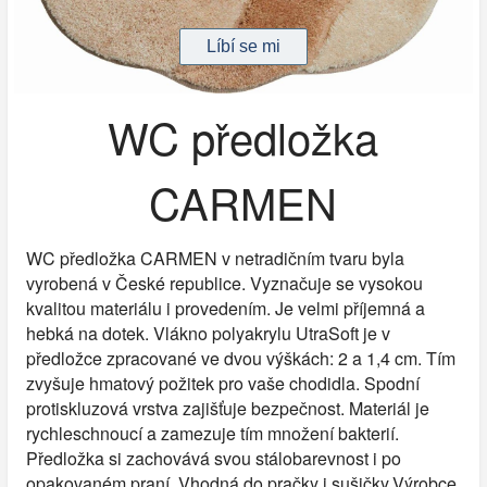
WC předložka
CARMEN
WC předložka CARMEN v netradičním tvaru byla
vyrobená v České republice. Vyznačuje se vysokou
kvalitou materiálu i provedením. Je velmi příjemná a
hebká na dotek. Vlákno polyakrylu UtraSoft je v
předložce zpracované ve dvou výškách: 2 a 1,4 cm. Tím
zvyšuje hmatový požitek pro vaše chodidla. Spodní
protiskluzová vrstva zajišťuje bezpečnost. Materiál je
rychleschnoucí a zamezuje tím množení bakterií.
Předložka si zachovává svou stálobarevnost i po
opakovaném praní. Vhodná do pračky i sušičky.Výrobce