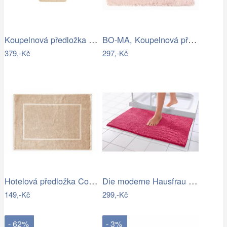
Koupelnová předložka Optima 60x90 cm…
BO-MA, Koupelnová předložka Rabbit New…
379,-Kč
297,-Kč
Hotelová předložka Comfort krémová 750g…
Die moderne Hausfrau Koupelnová…
149,-Kč
299,-Kč
- 62%
- 3%