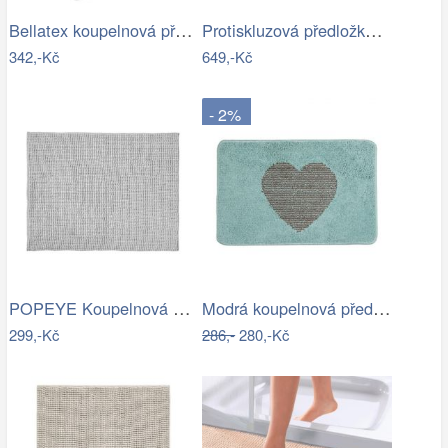
Bellatex koupelnová předložka BANY…
Protiskluzová předložka do koupelny…
342,-Kč
649,-Kč
- 2%
POPEYE Koupelnová předložka 80 x 60 cm …
Modrá koupelnová předložka se srdíčkem …
299,-Kč
286,-
280,-Kč