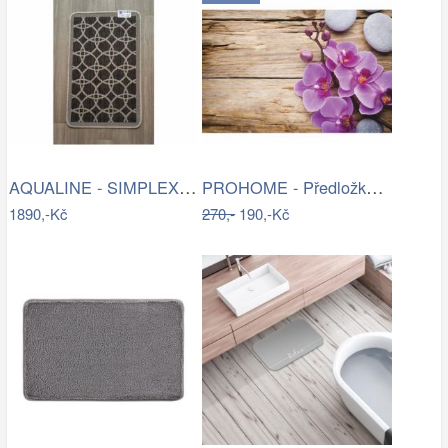
AQUALINE - SIMPLEX ECO skříňka za…
PROHOME - Předložka koupelnová 45x70cm…
1890,-Kč
270,-
190,-Kč