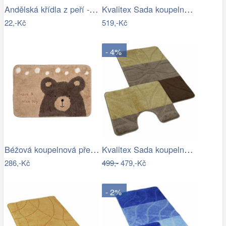
Andělská křídla z peří - zápich, bílá,…
Kvalitex Sada koupelnových předložek…
22,-Kč
519,-Kč
- 4%
Béžová koupelnová předložka s medvídkem…
Kvalitex Sada koupelnových předložek…
286,-Kč
499,-
479,-Kč
- 2%