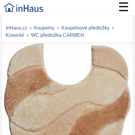
☰
InHaus.cz
›
Koupelny
›
Koupelnové předložky
›
Klasické
›
WC předložka CARMEN