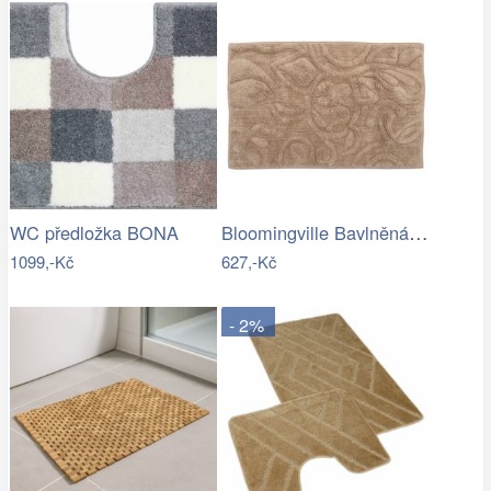
Bloomingville Bavlněná koupelnová…
WC předložka BONA
1099,-Kč
627,-Kč
- 2%