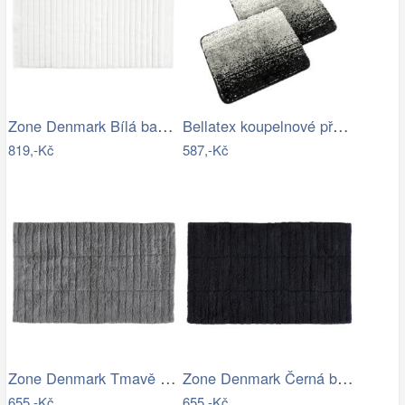
Zone Denmark Bílá bavlněná koupelnová…
Bellatex koupelnové předložky…
819,-Kč
587,-Kč
Zone Denmark Tmavě šedá bavlněná…
Zone Denmark Černá bavlněná koupelnová…
655,-Kč
655,-Kč