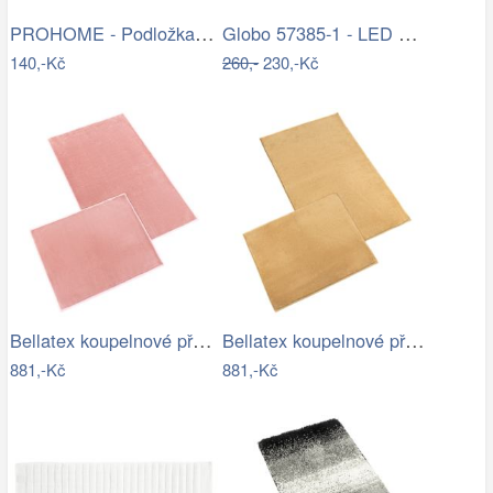
PROHOME - Podložka do vany 66x35cm
Globo 57385-1 - LED Nástěnné bodové…
140,-Kč
260,-
230,-Kč
Bellatex koupelnové předložky BANYGOLD…
Bellatex koupelnové předložky BANYGOLD…
881,-Kč
881,-Kč