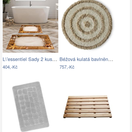
L\'essentiel Sady 2 kusů koupelnových…
Béžová kulatá bavlněná koupelnová…
404,-Kč
757,-Kč