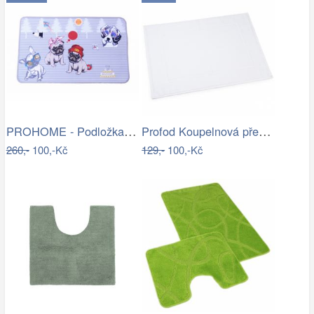
PROHOME - Podložka 80x50cm Pes
Profod Koupelnová předložka 2S bílá…
260,-
100,-Kč
129,-
100,-Kč