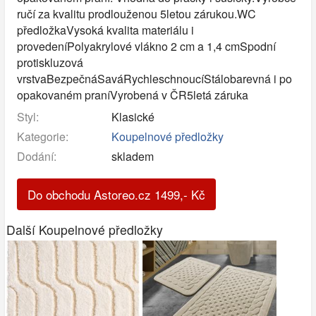
ručí za kvalitu prodlouženou 5letou zárukou.WC
předložkaVysoká kvalita materiálu i
provedeníPolyakrylové vlákno 2 cm a 1,4 cmSpodní
protiskluzová
vrstvaBezpečnáSaváRychleschnoucíStálobarevná i po
opakovaném praníVyrobená v ČR5letá záruka
Styl:
Klasické
Kategorie:
Koupelnové předložky
Dodání:
skladem
Do obchodu Astoreo.cz
1499
,-
Kč
Další Koupelnové předložky