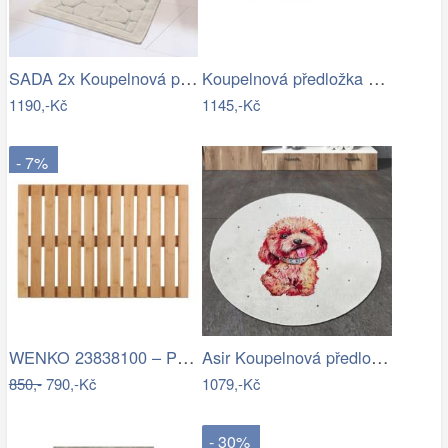
SADA 2x Koupelnová předložka LINO 60…
Koupelnová předložka 100x60 cm Blomus…
1190,-Kč
1145,-Kč
- 7%
WENKO 23838100 – Předložka 40x60 cm…
Asir Koupelnová předložka Terrier, Ø…
850,-
790,-Kč
1079,-Kč
- 30%