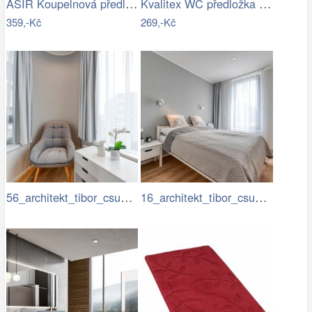
ASIR Koupelnová předložka CIRCLE…
Kvalitex WC předložka Elipsy zelená, 60…
359,-Kč
269,-Kč
56_architekt_tibor_csukas_byty_Luka.jpg
16_architekt_tibor_csukas_byty_Luka.jpg