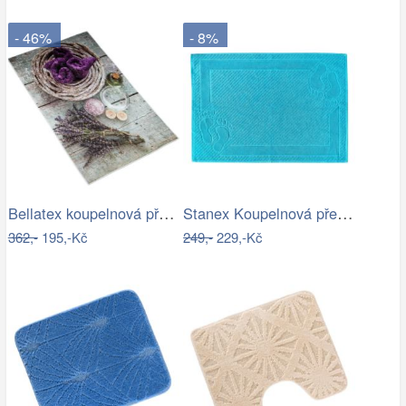
- 46%
- 8%
Bellatex koupelnová předložka 3D tisk…
Stanex Koupelnová předložka Mexico…
362,-
195,-Kč
249,-
229,-Kč