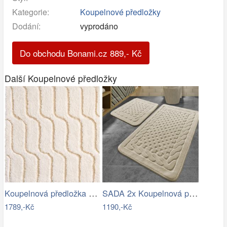
Kategorie:
Koupelnové předložky
Dodání:
vyprodáno
Do obchodu Bonami.cz
889
,-
Kč
Další Koupelnové předložky
Koupelnová předložka VOGUE
SADA 2x Koupelnová předložka BAMBI 60…
1789,-Kč
1190,-Kč