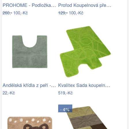
PROHOME - Podložka 80x50cm Pes
Profod Koupelnová předložka 2S bílá…
260,-
100,-Kč
129,-
100,-Kč
Andělská křídla z peří - zápich, bílá,…
Kvalitex Sada koupelnových předložek…
22,-Kč
519,-Kč
- 4%