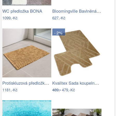
Bloomingville Bavlněná koupelnová…
WC předložka BONA
1099,-Kč
627,-Kč
- 2%
Protiskluzová předložka do koupelny,…
Kvalitex Sada koupelnových předložek…
1181,-Kč
489,-
479,-Kč