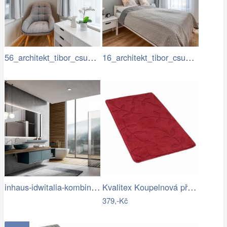
56_architekt_tibor_csukas_byty_Luka.jpg
16_architekt_tibor_csukas_byty_Luka.jpg
inhaus-idwitalia-kombinace-barev3.jpg
Kvalitex Koupelnová předložka Listy…
379,-Kč