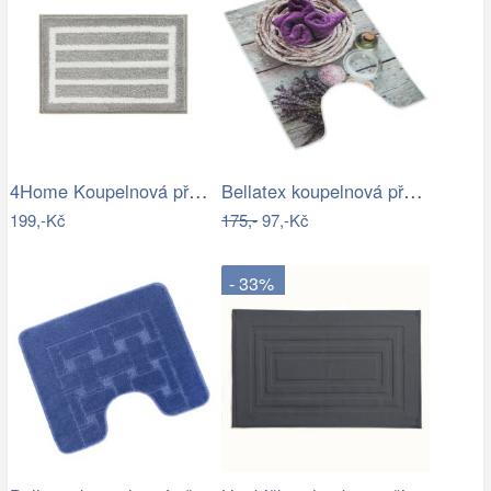
4Home Koupelnová předložka Grate, 40 x…
Bellatex koupelnová předložka 3D tisk…
199,-Kč
175,-
97,-Kč
- 33%