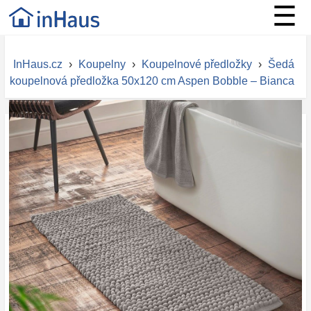
☰
InHaus.cz
›
Koupelny
›
Koupelnové předložky
›
Šedá
koupelnová předložka 50x120 cm Aspen Bobble – Bianca