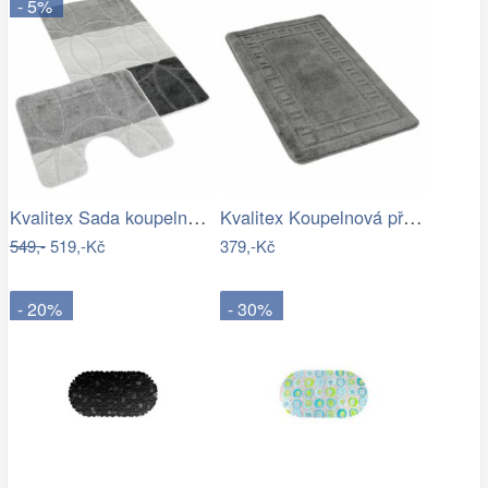
- 5%
Kvalitex Sada koupelnových předložek…
Kvalitex Koupelnová předložka Rám šedá,…
549,-
519,-Kč
379,-Kč
- 20%
- 30%