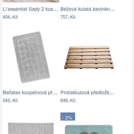
L\'essentiel Sady 2 kusů koupelnových…
Béžová kulatá bavlněná koupelnová…
404,-Kč
757,-Kč
Bellatex koupelnová předložka BANY…
Protiskluzová předložka do koupelny…
342,-Kč
649,-Kč
- 2%