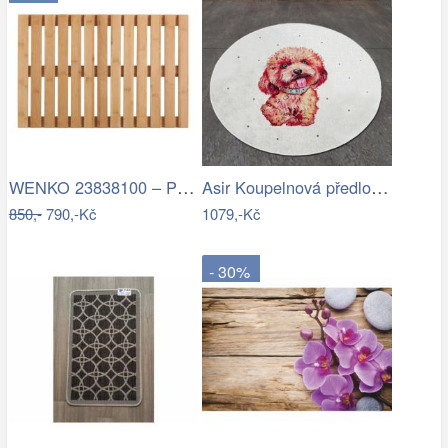
WENKO 23838100 – Předložka 40x60 cm…
Asir Koupelnová předložka Terrier, Ø…
850,-
790,-Kč
1079,-Kč
- 30%