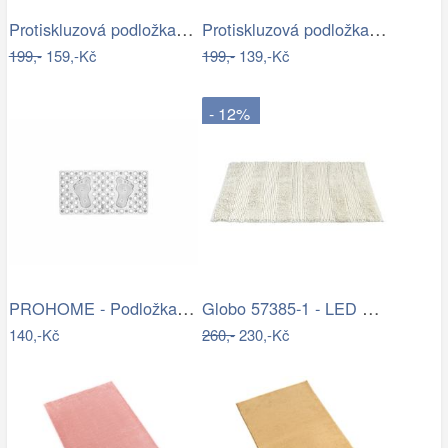
Protiskluzová podložka do koupelny…
Protiskluzová podložka do koupelny…
199,-
159,-Kč
199,-
139,-Kč
- 12%
PROHOME - Podložka do vany 66x35cm
Globo 57385-1 - LED Nástěnné bodové…
140,-Kč
260,-
230,-Kč