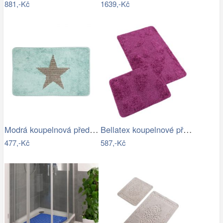
881,-Kč
1639,-Kč
Modrá koupelnová předložka s hvězdou -…
Bellatex koupelnové předložky…
477,-Kč
587,-Kč