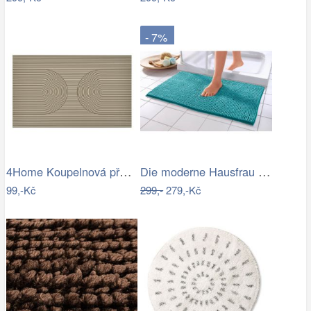
- 7%
4Home Koupelnová předložka Infinity, 50…
Die moderne Hausfrau Koupelnová…
99,-Kč
299,-
279,-Kč