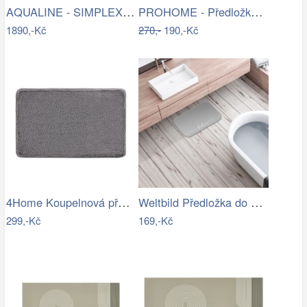
AQUALINE - SIMPLEX ECO skříňka za…
PROHOME - Předložka koupelnová 45x70cm…
1890,-Kč
270,-
190,-Kč
4Home Koupelnová předložka Comfort, 40…
Weltbild Předložka do koupelny Relax,…
299,-Kč
169,-Kč