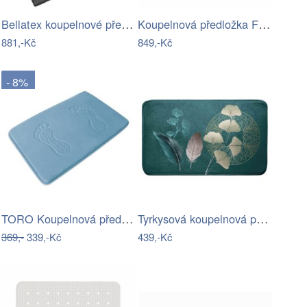
Bellatex koupelnové předložky BANYGOLD…
Koupelnová předložka Foutastic Wild…
881,-Kč
849,-Kč
- 8%
TORO Koupelnová předložka 50x80 modrá
Tyrkysová koupelnová předložka 45x75 cm…
369,-
339,-Kč
439,-Kč