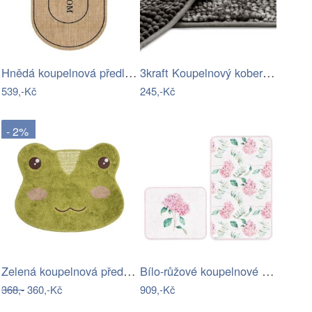
Hnědá koupelnová předložka 60x90 cm…
3kraft Koupelnový koberec Bati ocelově…
539,-Kč
245,-Kč
- 2%
Zelená koupelnová předložka hlava žabky…
Bílo-růžové koupelnové předložky v sadě…
368,-
360,-Kč
909,-Kč