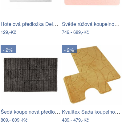
Hotelová předložka Deluxe 50 x 70 cm…
Světle růžová koupelnová předložka z…
129,-Kč
749,-
689,-Kč
- 2%
- 2%
Šedá koupelnová předložka 80x50 cm…
Kvalitex Sada koupelnových předložek…
809,-
809,-Kč
489,-
479,-Kč