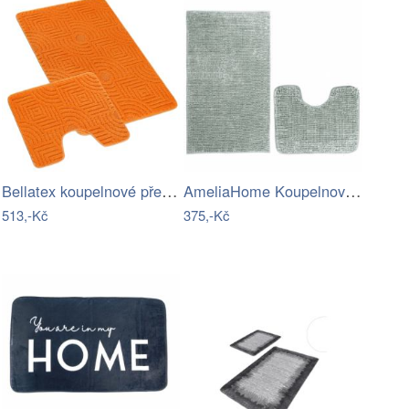
Bellatex koupelnové předložky SADA BANY…
AmeliaHome Koupelnová sada koberců Bati…
513,-Kč
375,-Kč