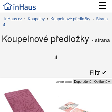
☰
InHaus.cz
›
Koupelny
›
Koupelnové předložky
›
Strana
4
Koupelnové předložky
- strana
4
Filtr ✔︎
Seřadit podle: