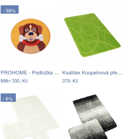
- 38%
PROHOME - Podložka kulatá pes
Kvalitex Koupelnová předložka Elipsy…
530,-
330,-Kč
379,-Kč
- 6%