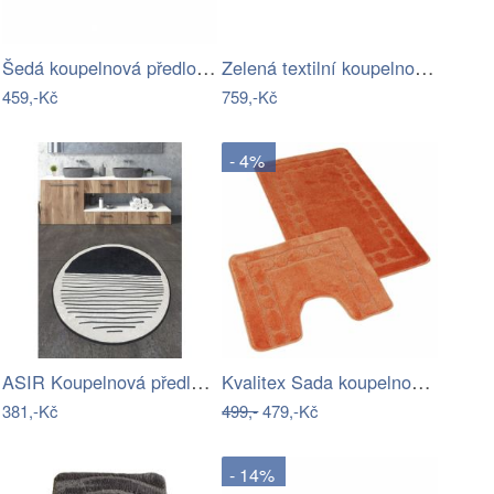
Šedá koupelnová předložka 50x80 cm…
Zelená textilní koupelnová předložka…
459,-Kč
759,-Kč
- 4%
ASIR Koupelnová předložka BOMB černobílá
Kvalitex Sada koupelnových předložek…
381,-Kč
499,-
479,-Kč
- 14%