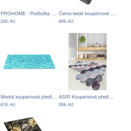
PROHOME - Podložka koupelnová různé…
Černo-šedé koupelnové předložky v sadě…
220,-Kč
909,-Kč
Modrá koupelnová předložka 50x80 cm…
ASIR Koupelnová předložka CIRCLE…
619,-Kč
359,-Kč