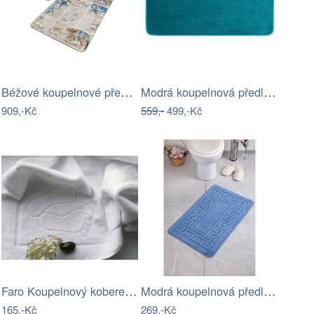
Béžové koupelnové předložky v sadě 2 ks…
Modrá koupelnová předložka 50x120 cm…
909,-Kč
559,-
499,-Kč
Faro Koupelnový kobereček Noly 50x70 cm…
Modrá koupelnová předložka 50x70 cm…
165,-Kč
269,-Kč