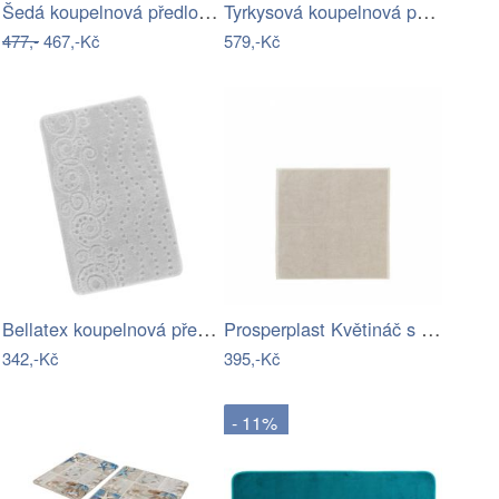
Šedá koupelnová předložka s hvězdou -…
Tyrkysová koupelnová předložka 40x60 cm…
477,-
467,-Kč
579,-Kč
Bellatex koupelnová předložka BANY…
Prosperplast Květináč s vkladem HEOSE…
342,-Kč
395,-Kč
- 11%