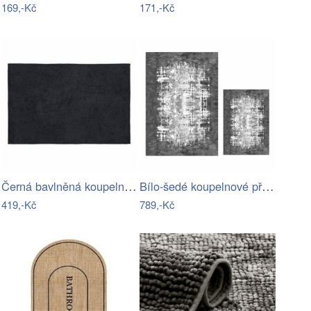
169,-Kč
171,-Kč
Černá bavlněná koupelnová podložka…
Bílo-šedé koupelnové předložky v sadě 2…
419,-Kč
789,-Kč