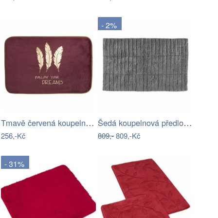
- 2%
Tmavě červená koupelnová předložka…
Šedá koupelnová předložka 80x50 cm…
256,-Kč
809,-
809,-Kč
- 31%