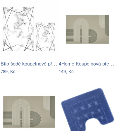
Bílo-šedé koupelnové předložky v sadě 2…
4Home Koupelnová předložka Abstract, 40…
789,-Kč
149,-Kč