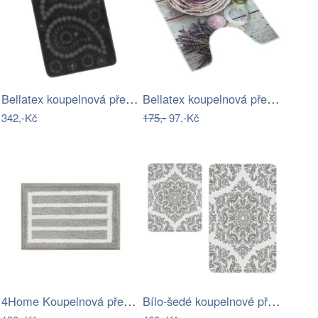
Bellatex koupelnová předložka BANY…
Bellatex koupelnová předložka 3D tisk…
342,-Kč
175,-
97,-Kč
4Home Koupelnová předložka Grate, 40 x…
Bílo-šedé koupelnové předložky v sadě 2…