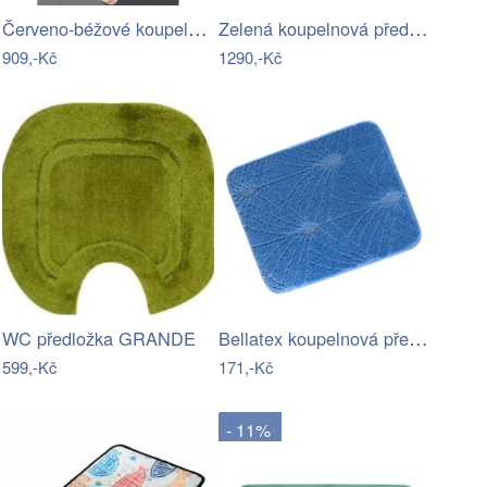
Červeno-béžové koupelnové předložky v…
Zelená koupelnová předložka 50x90 cm…
909,-Kč
1290,-Kč
Bellatex koupelnová předložka BANY…
WC předložka GRANDE
599,-Kč
171,-Kč
- 11%