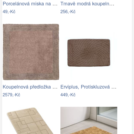
Porcelánová miska na creme brulee TORO…
Tmavě modrá koupelnová předložka King -…
49,-Kč
256,-Kč
Koupelnová předložka LUXOR
Erviplus, Protiskluzová koupelnová…
2579,-Kč
449,-Kč