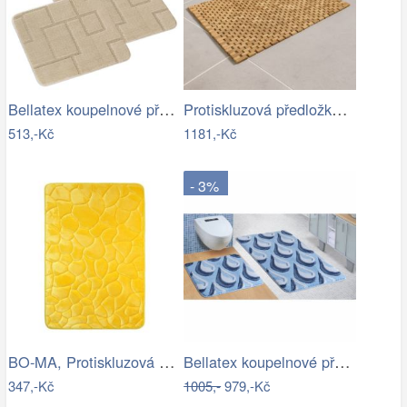
Bellatex koupelnové předložky SADA BANY…
Protiskluzová předložka do koupelny,…
513,-Kč
1181,-Kč
- 3%
BO-MA, Protiskluzová koupelnová…
Bellatex koupelnové předložky ULTRA…
347,-Kč
1005,-
979,-Kč