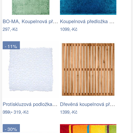
BO-MA, Koupelnová předložka Ella micro…
Koupelnová předložka SUNSHINE
297,-Kč
1099,-Kč
- 11%
Protiskluzová podložka do sprchy…
Dřevěná koupelnová předložka, akatové…
359,-
319,-Kč
1399,-Kč
- 30%