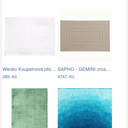
Wenko Koupelnová předložka TERRY…
SAPHO - GEMINI zrcadlo s LED osvětlením…
289,-Kč
4747,-Kč