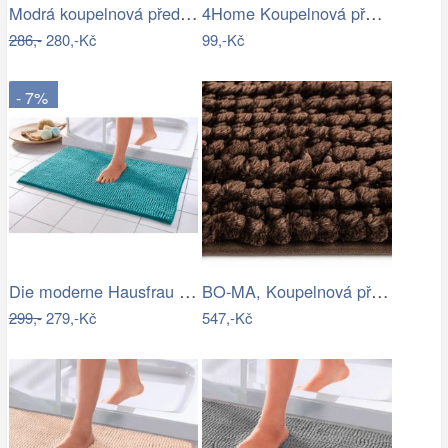
Modrá koupelnová předložka se srdíčkem …
4Home Koupelnová předložka Infinity, 50…
286,-
280,-Kč
99,-Kč
- 7%
Die moderne Hausfrau Koupelnová…
BO-MA, Koupelnová předložka Ella micro…
299,-
279,-Kč
547,-Kč