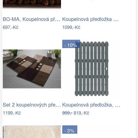
BO-MA, Koupelnová předložka Ella micro…
Koupelnová předložka BONA
697,-Kč
1099,-Kč
- 10%
Set 2 koupelnových předložek MERKUR
Koupelnová předložka, 50 x 80 cm, šedá,…
1199,-Kč
909,-
819,-Kč
- 3%