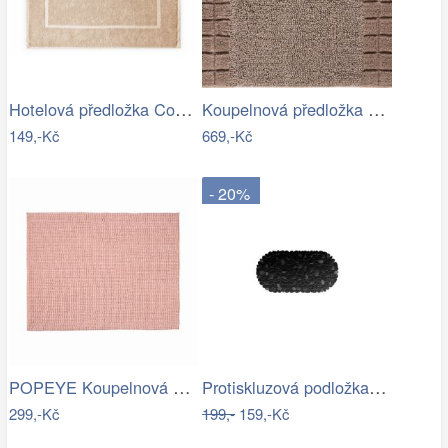
Hotelová předložka Comfort krémová 750g…
Koupelnová předložka CHESS
149,-Kč
669,-Kč
- 20%
POPEYE Koupelnová předložka 80 x 60 cm …
Protiskluzová podložka do koupelny…
299,-Kč
199,-
159,-Kč