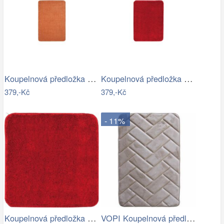
Koupelnová předložka Optima 60x90 cm…
Koupelnová předložka Optima 60x90 cm…
379,-Kč
379,-Kč
- 11%
Koupelnová předložka Optima 55x55 cm…
VOPI Koupelnová předložka s paměťovou…