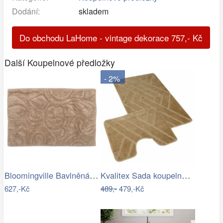
Dodání:
skladem
Do obchodu LaHome - vintage dekorace
757
,-
Kč
Další Koupelnové předložky
- 2%
Bloomingville Bavlněná koupelnová…
Kvalitex Sada koupelnových předložek…
627,-Kč
489,-
479,-Kč