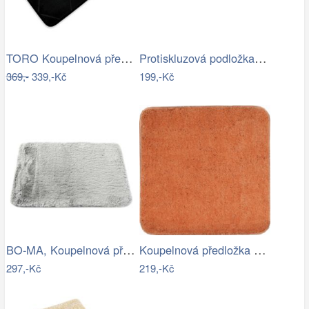
TORO Koupelnová předložka 50x80 černá
Protiskluzová podložka do koupelny…
369,-
339,-Kč
199,-Kč
BO-MA, Koupelnová předložka Rabbit New…
Koupelnová předložka Optima 55x55 cm…
297,-Kč
219,-Kč