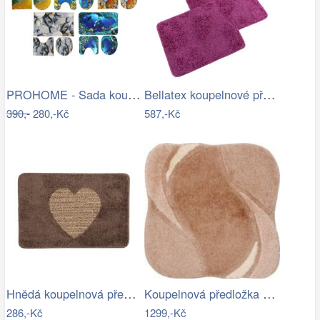
PROHOME - Sada koupelnová 3ks různé…
Bellatex koupelnové předložky…
390,-
280,-Kč
587,-Kč
Hnědá koupelnová předložka se srdíčkem …
Koupelnová předložka REGENT
286,-Kč
1299,-Kč