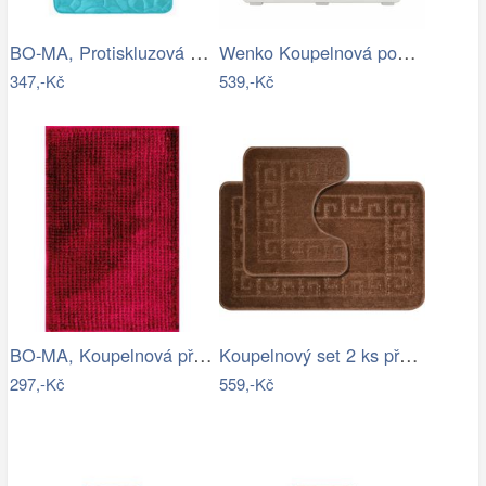
BO-MA, Protiskluzová koupelnová…
Wenko Koupelnová podložka do sprchy…
347,-Kč
539,-Kč
BO-MA, Koupelnová předložka Ella micro…
Koupelnový set 2 ks předložek WAYMORE
297,-Kč
559,-Kč