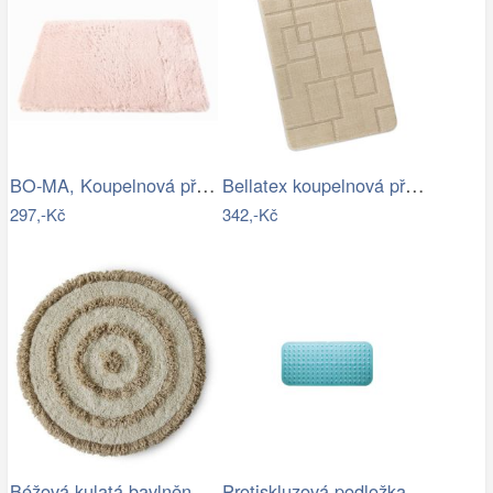
BO-MA, Koupelnová předložka Rabbit New…
Bellatex koupelnová předložka BANY…
297,-Kč
342,-Kč
Béžová kulatá bavlněná koupelnová…
Protiskluzová podložka do koupelny…