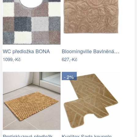
Bloomingville Bavlněná koupelnová…
WC předložka BONA
1099,-Kč
627,-Kč
- 2%
Protiskluzová předložka do koupelny,…
Kvalitex Sada koupelnových předložek…