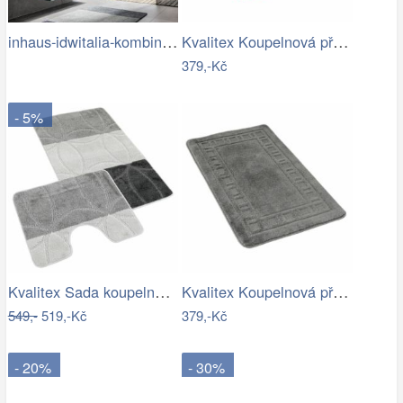
inhaus-idwitalia-kombinace-barev3.jpg
Kvalitex Koupelnová předložka Listy…
379,-Kč
- 5%
Kvalitex Sada koupelnových předložek…
Kvalitex Koupelnová předložka Rám šedá,…
549,-
519,-Kč
379,-Kč
- 20%
- 30%