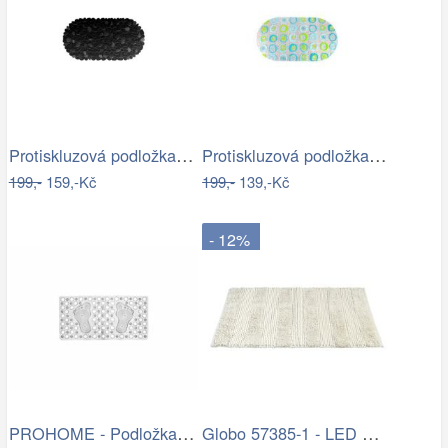
Protiskluzová podložka do koupelny…
Protiskluzová podložka do koupelny…
199,-
159,-Kč
199,-
139,-Kč
- 12%
PROHOME - Podložka do vany 66x35cm
Globo 57385-1 - LED Nástěnné bodové…