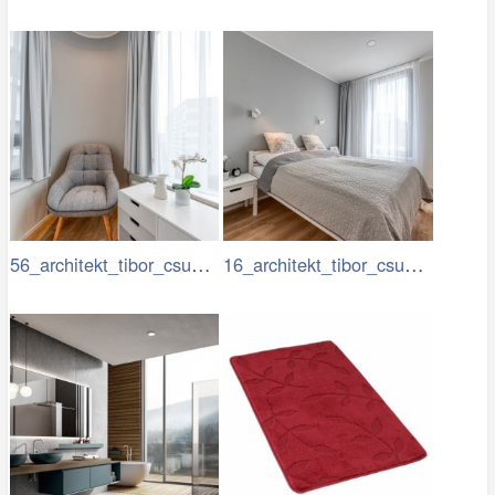
56_architekt_tibor_csukas_byty_Luka.jpg
16_architekt_tibor_csukas_byty_Luka.jpg