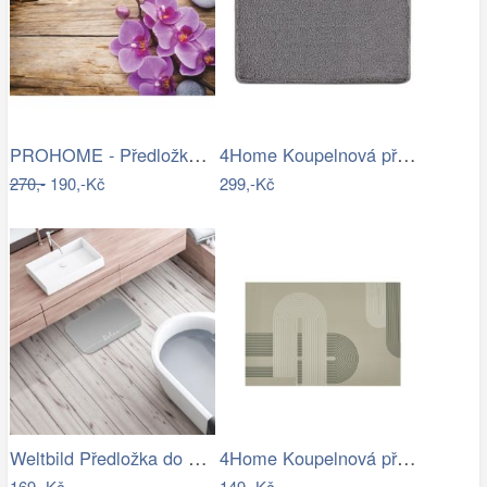
PROHOME - Předložka koupelnová 45x70cm…
4Home Koupelnová předložka Comfort, 40…
270,-
190,-Kč
299,-Kč
Weltbild Předložka do koupelny Relax,…
4Home Koupelnová předložka Abstract, 40…
169,-Kč
149,-Kč