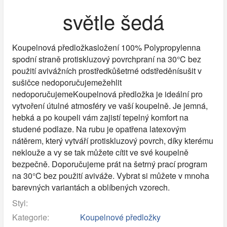
světle šedá
Koupelnová předložkasložení 100% Polypropylenna
spodní straně protiskluzový povrchpraní na 30°C bez
použití avivážních prostředkůšetrné odstředěnísušit v
sušičce nedoporučujemežehlit
nedoporučujemeKoupelnová předložka je ideální pro
vytvoření útulné atmosféry ve vaší koupelně. Je jemná,
hebká a po koupeli vám zajistí tepelný komfort na
studené podlaze. Na rubu je opatřena latexovým
nátěrem, který vytváří protiskluzový povrch, díky kterému
neklouže a vy se tak můžete cítit ve své koupelně
bezpečně. Doporučujeme prát na šetrný prací program
na 30°C bez použití aviváže. Vybrat si můžete v mnoha
barevných variantách a oblíbených vzorech.
Styl:
Kategorie:
Koupelnové předložky