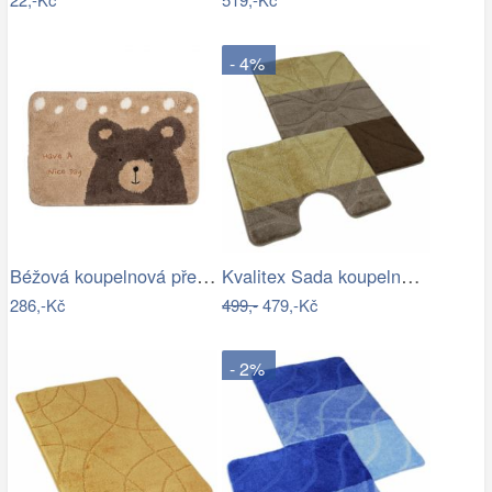
- 4%
Béžová koupelnová předložka s medvídkem…
Kvalitex Sada koupelnových předložek…
286,-Kč
499,-
479,-Kč
- 2%