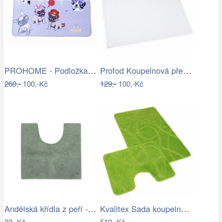
PROHOME - Podložka 80x50cm Pes
Profod Koupelnová předložka 2S bílá…
260,-
100,-Kč
129,-
100,-Kč
Andělská křídla z peří - zápich, bílá,…
Kvalitex Sada koupelnových předložek…
22,-Kč
519,-Kč