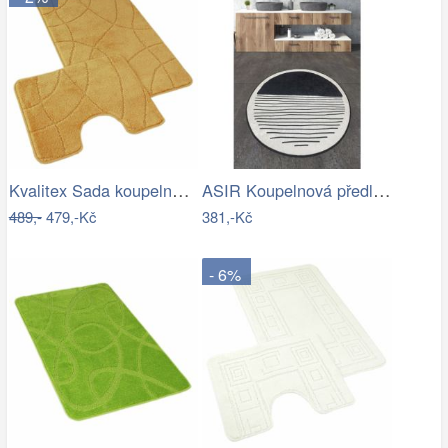
Kvalitex Sada koupelnových předložek…
ASIR Koupelnová předložka BOMB černobílá
489,-
479,-Kč
381,-Kč
- 6%