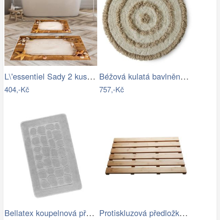
L\'essentiel Sady 2 kusů koupelnových…
Béžová kulatá bavlněná koupelnová…
404,-Kč
757,-Kč
Bellatex koupelnová předložka BANY…
Protiskluzová předložka do koupelny…