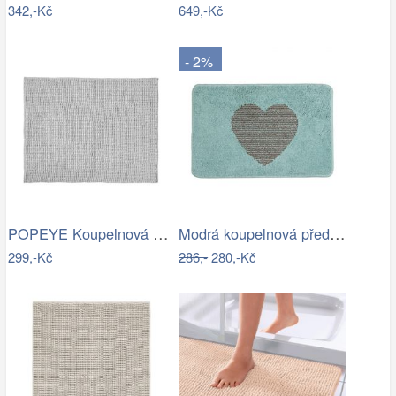
342,-Kč
649,-Kč
- 2%
POPEYE Koupelnová předložka 80 x 60 cm …
Modrá koupelnová předložka se srdíčkem …
299,-Kč
286,-
280,-Kč