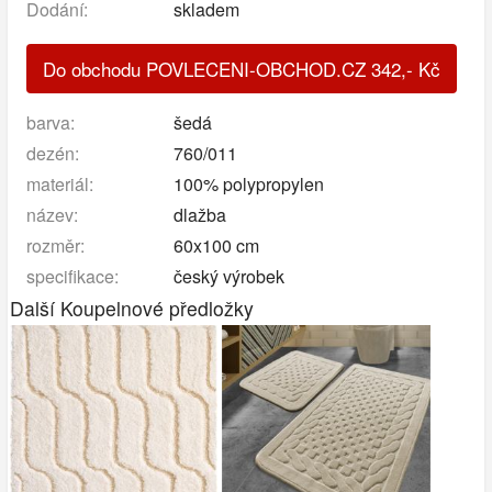
Dodání:
skladem
Do obchodu POVLECENI-OBCHOD.CZ
342
,-
Kč
barva:
šedá
dezén:
760/011
materiál:
100% polypropylen
název:
dlažba
rozměr:
60x100 cm
specifikace:
český výrobek
Další Koupelnové předložky