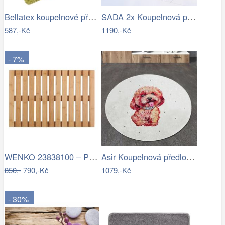
Bellatex koupelnové předložky…
SADA 2x Koupelnová předložka LINO 60…
587,-Kč
1190,-Kč
- 7%
WENKO 23838100 – Předložka 40x60 cm…
Asir Koupelnová předložka Terrier, Ø…
850,-
790,-Kč
1079,-Kč
- 30%