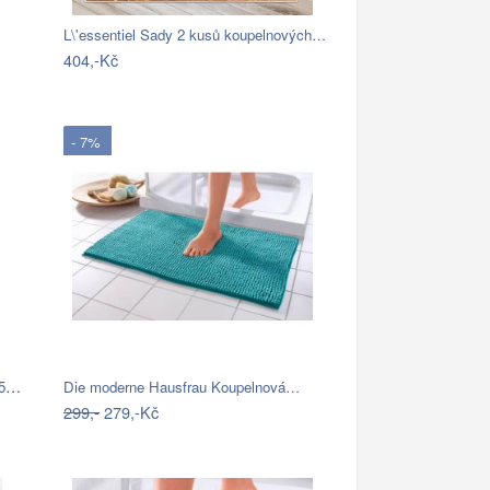
L\'essentiel Sady 2 kusů koupelnových…
404,-Kč
- 7%
4Home Koupelnová předložka Infinity, 50…
Die moderne Hausfrau Koupelnová…
299,-
279,-Kč