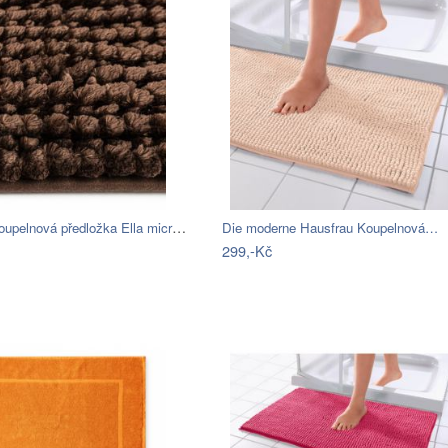
BO-MA, Koupelnová předložka Ella micro…
Die moderne Hausfrau Koupelnová…
299,-Kč