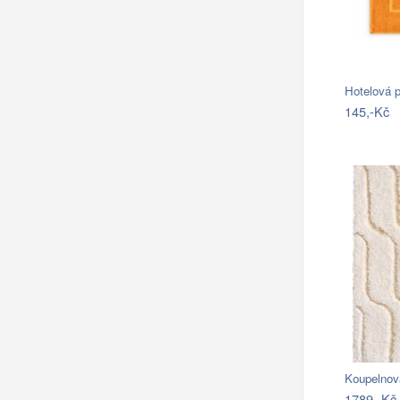
Hotelová 
145,-Kč
Koupelnov
1789,-Kč