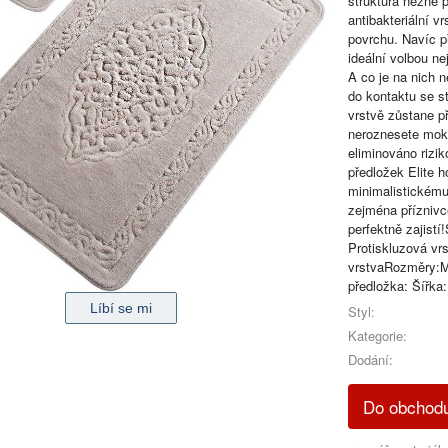
struktura něžně 
antibakteriální v
povrchu. Navíc p
ideální volbou ne
A co je na nich n
do kontaktu se s
vrstvě zůstane p
neroznesete mokr
eliminováno riz
předložek Elite h
minimalistickému
zejména příznivc
perfektně zajistí
Protiskluzová vrs
vrstvaRozměry:M
předložka: Šířka
Styl:
Kategorie:
Dodání:
Do obchod