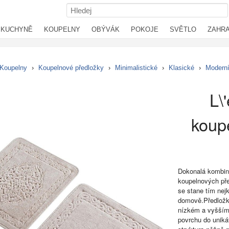
KUCHYNĚ
KOUPELNY
OBÝVÁK
POKOJE
SVĚTLO
ZAHR
Koupelny
›
Koupelnové předložky
›
Minimalistické
›
Klasické
›
Modern
L\
koup
Dokonalá kombina
koupelnových pře
se stane tím nej
domově.Předložky
nízkém a vyšším 
povrchu do uniká