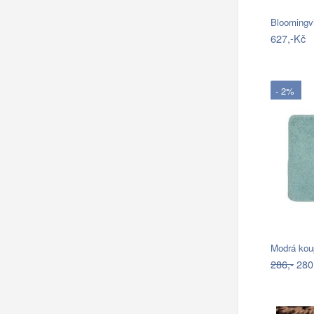
Bloomingv
627,-Kč
- 2%
286,-
280