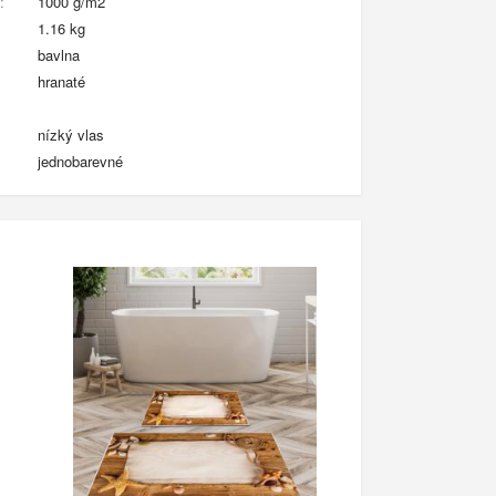
:
1000 g/m2
1.16 kg
bavlna
hranaté
nízký vlas
jednobarevné