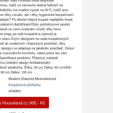
pohladí vaše chodidla.Sada disponuje
rstvou, tudíž se nemusíte obávat bakterií na
ředložky lze snadno vyprat na 30°C, tudíž jsou
jen díky vizuálu, ale i díky hygienické bezpečnosti.
ejlepší? Po dlouhé hřejivé koupeli nepřijdete ihned
tudenými dlaždičkami!Díky protiskluzové spodní
řesně na vámi zvoleném místě, díky tomu
é stopy po celé koupelně a zároveň je
iko úrazu.Svým designem se sada koupelnových
odí do moderních i klasických prostředí, díky
 designu se adaptuje na jakékoliv prostředí. Osloví
e maximálního komfortu, nebot právě ten vám
!Specifikace produktu: Příjemný materiál
tva Unikátní design Antibakteriální
enší předložka: Šířka: 50 cm Délka: 60 cmVětší
: 60 cm Délka: 100 cm
Moderní,Klasické,Minimalistické
Koupelnové předložky
skladem
u Houseland.cz
905
,-
Kč