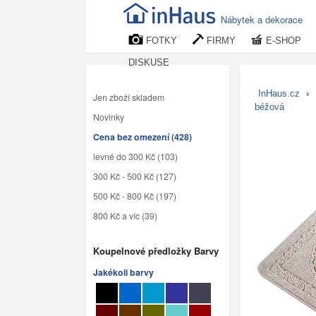
Nábytek a dekorace
FOTKY
FIRMY
E-SHOP
DISKUSE
InHaus.cz
›
Jen zboží skladem
béžová
Novinky
Cena bez omezení (428)
levné do 300 Kč (103)
300 Kč - 500 Kč (127)
500 Kč - 800 Kč (197)
800 Kč a víc (39)
Koupelnové předložky Barvy
Jakékoli barvy