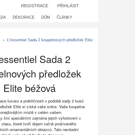
REGISTRACE
PŘIHLÁSIT
ADA
DEKORACE
DŮM
ČLÁNKY
í
›
L\'essentiel Sada 2 koupelnových předložek Elite
'essentiel Sada 2
elnových předložek
Elite béžová
ce luxusu a praktičnosti v podobě sady 2 kusů
dložek Elite si získá vaše srdce. Vaše koupelna
konejšivějším místě v celém vašem
 činí speciálními zejména jejich vyhotovení v
vlasu, které tvoří dojem ručně prošívaného
tních ornamentálních obrazců. Tato nevšední