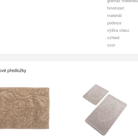
gramáž materiálu
hmotnost:
materiál:
půdorys:
výška vlasu:
vzhled:
vzor:
ové předložky