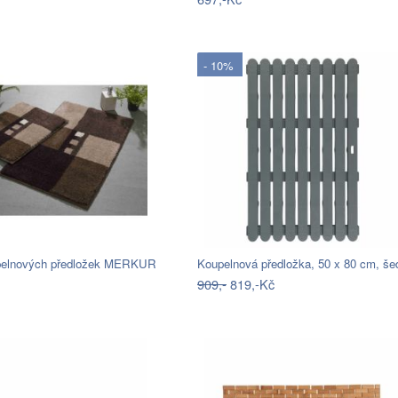
- 10%
pelnových předložek MERKUR
909,-
819,-Kč