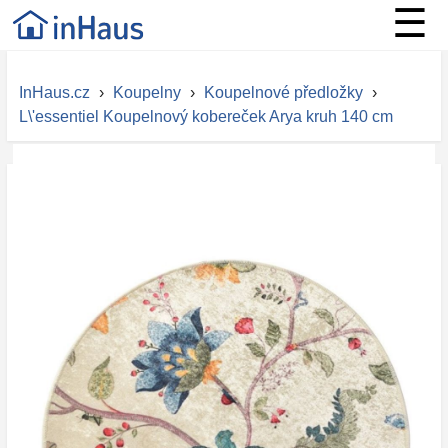
☰
InHaus.cz
›
Koupelny
›
Koupelnové předložky
›
L\'essentiel Koupelnový kobereček Arya kruh 140 cm