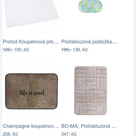
Profod Koupelnová předložka 2S bílá…
Protiskluzová podložka do koupelny…
129,-
100,-Kč
199,-
139,-Kč
Champagne koupelnová předložka se…
BO-MA, Protiskluzová koupelnová…
256,-Kč
347,-Kč