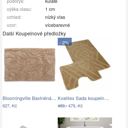
půdorys:
kulaté
výška vlasu:
1 cm
vzhled:
nízký vlas
vzor:
vícebarevné
Další Koupelnové předložky
- 2%
Bloomingville Bavlněná koupelnová…
Kvalitex Sada koupelnových předložek…
627,-Kč
489,-
479,-Kč