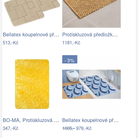
Bellatex koupelnové předložky SADA BANY…
Protiskluzová předložka do koupelny,…
513,-Kč
1181,-Kč
- 3%
BO-MA, Protiskluzová koupelnová…
Bellatex koupelnové předložky ULTRA…
347,-Kč
1005,-
979,-Kč