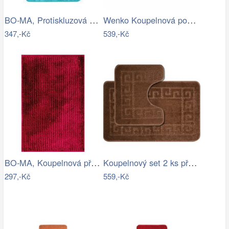
BO-MA, Protiskluzová koupelnová…
Wenko Koupelnová podložka do sprchy…
347,-Kč
539,-Kč
BO-MA, Koupelnová předložka Ella micro…
Koupelnový set 2 ks předložek WAYMORE
297,-Kč
559,-Kč