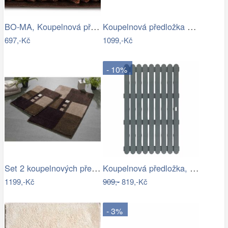
BO-MA, Koupelnová předložka Ella micro…
Koupelnová předložka BONA
697,-Kč
1099,-Kč
- 10%
Set 2 koupelnových předložek MERKUR
Koupelnová předložka, 50 x 80 cm, šedá,…
1199,-Kč
909,-
819,-Kč
- 3%