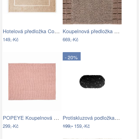
Hotelová předložka Comfort krémová 750g…
Koupelnová předložka CHESS
149,-Kč
669,-Kč
- 20%
POPEYE Koupelnová předložka 80 x 60 cm …
Protiskluzová podložka do koupelny…
299,-Kč
199,-
159,-Kč