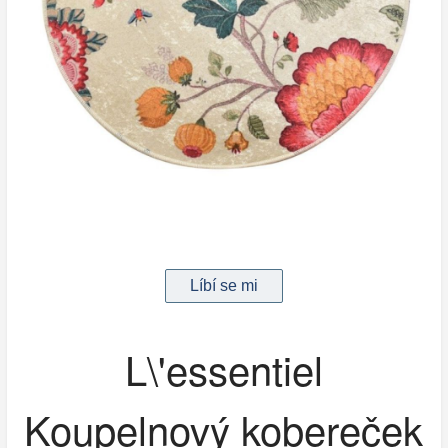
L\'essentiel
Koupelnový kobereček