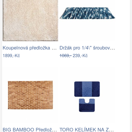
Koupelnová předložka MARLA
Držák pro 1/4\" šroubováky a nástrčné…
1899,-Kč
1069,-
239,-Kč
BIG BAMBOO Předložka do koupelny…
TORO KELÍMEK NA ZUBNÍ KARTÁČEK, PLAST