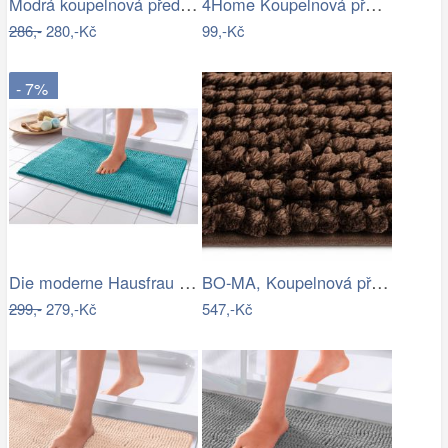
Modrá koupelnová předložka se srdíčkem …
4Home Koupelnová předložka Infinity, 50…
286,-
280,-Kč
99,-Kč
- 7%
Die moderne Hausfrau Koupelnová…
BO-MA, Koupelnová předložka Ella micro…
299,-
279,-Kč
547,-Kč