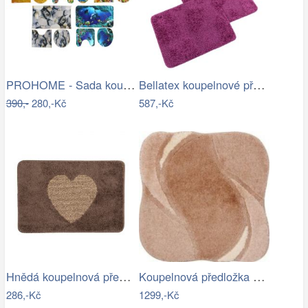
PROHOME - Sada koupelnová 3ks různé…
Bellatex koupelnové předložky…
390,-
280,-Kč
587,-Kč
Hnědá koupelnová předložka se srdíčkem …
Koupelnová předložka REGENT
286,-Kč
1299,-Kč