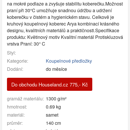
na mokré podlaze a zvyšuje stabilitu koberečku.Možnost
praní při 30°C umožňuje snadnou údržbu a udržení
koberečku v čistém a hygienickém stavu. Celkově je
kruhový koupelnový koberec Arya kombinací krásného
designu, kvalitních materiálů a praktičnosti.Specifikace
produktu: Květinový motiv Kvalitní materiál Protiskluzová
vrstva Praní: 30° C
Styl:
Kategorie:
Koupelnové předložky
Dodání:
do měsíce
Do obchodu Houseland.cz
775
,-
Kč
gramáž materiálu:
1300 g/m²
hmotnost:
0.69 kg
materiál:
samet
průměr:
140 cm