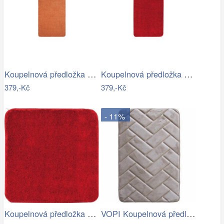
Koupelnová předložka Optima 60x90 cm…
Koupelnová předložka Optima 60x90 cm…
379,-Kč
379,-Kč
- 11%
Koupelnová předložka Optima 55x55 cm…
VOPI Koupelnová předložka s paměťovou…