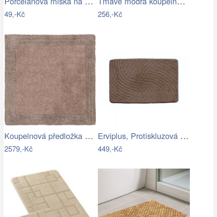
Porcelánová miska na creme brulee TORO…
Tmavě modrá koupelnová předložka King -…
49,-Kč
256,-Kč
Koupelnová předložka LUXOR
Erviplus, Protiskluzová koupelnová…
2579,-Kč
449,-Kč