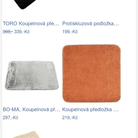
TORO Koupelnová předložka 50x80 černá
Protiskluzová podložka do koupelny…
369,-
339,-Kč
199,-Kč
BO-MA, Koupelnová předložka Rabbit New…
Koupelnová předložka Optima 55x55 cm…
297,-Kč
219,-Kč