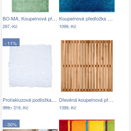
BO-MA, Koupelnová předložka Ella micro…
Koupelnová předložka SUNSHINE
297,-Kč
1099,-Kč
- 11%
Protiskluzová podložka do sprchy…
Dřevěná koupelnová předložka, akatové…
359,-
319,-Kč
1399,-Kč
- 30%