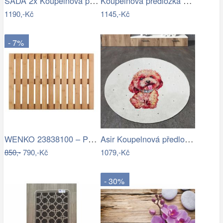
SADA 2x Koupelnová předložka LINO 60…
Koupelnová předložka 100x60 cm Blomus…
1190,-Kč
1145,-Kč
- 7%
WENKO 23838100 – Předložka 40x60 cm…
Asir Koupelnová předložka Terrier, Ø…
850,-
790,-Kč
1079,-Kč
- 30%