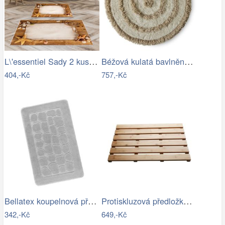
L\'essentiel Sady 2 kusů koupelnových…
Béžová kulatá bavlněná koupelnová…
404,-Kč
757,-Kč
Bellatex koupelnová předložka BANY…
Protiskluzová předložka do koupelny…
342,-Kč
649,-Kč