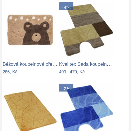
- 4%
Béžová koupelnová předložka s medvídkem…
Kvalitex Sada koupelnových předložek…
286,-Kč
499,-
479,-Kč
- 2%