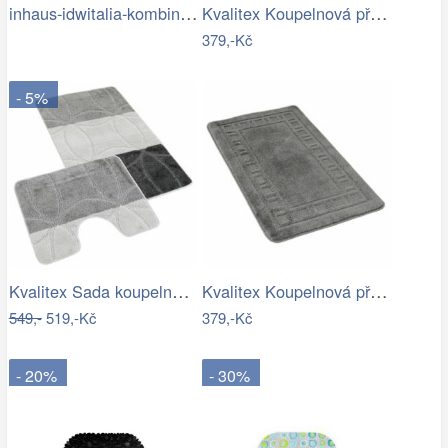
inhaus-idwitalia-kombinace-barev3.jpg
Kvalitex Koupelnová předložka Listy…
379,-Kč
- 5%
Kvalitex Sada koupelnových předložek…
Kvalitex Koupelnová předložka Rám šedá,…
549,-
519,-Kč
379,-Kč
- 20%
- 30%