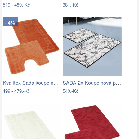
519,-
489,-Kč
381,-Kč
- 4%
Kvalitex Sada koupelnových předložek…
SADA 2x Koupelnová předložka MARBLE 60…
499,-
479,-Kč
540,-Kč