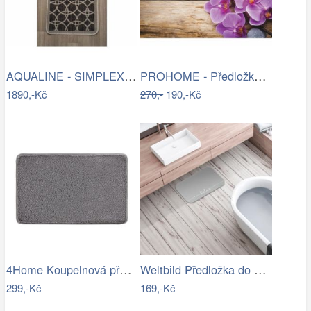
AQUALINE - SIMPLEX ECO skříňka za…
PROHOME - Předložka koupelnová 45x70cm…
1890,-Kč
270,-
190,-Kč
4Home Koupelnová předložka Comfort, 40…
Weltbild Předložka do koupelny Relax,…
299,-Kč
169,-Kč