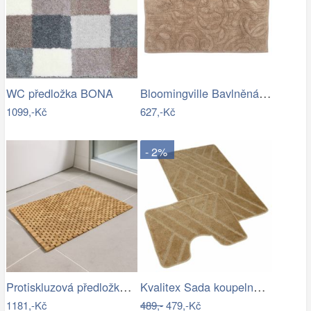
Bloomingville Bavlněná koupelnová…
WC předložka BONA
1099,-Kč
627,-Kč
- 2%
Protiskluzová předložka do koupelny,…
Kvalitex Sada koupelnových předložek…
1181,-Kč
489,-
479,-Kč