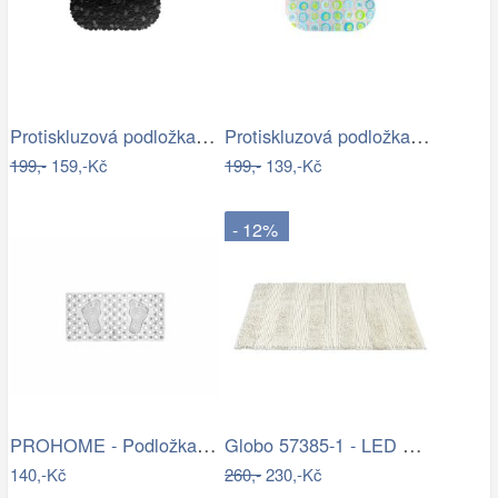
Protiskluzová podložka do koupelny…
Protiskluzová podložka do koupelny…
199,-
159,-Kč
199,-
139,-Kč
- 12%
PROHOME - Podložka do vany 66x35cm
Globo 57385-1 - LED Nástěnné bodové…
140,-Kč
260,-
230,-Kč