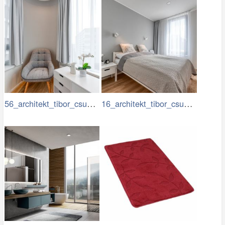
56_architekt_tibor_csukas_byty_Luka.jpg
16_architekt_tibor_csukas_byty_Luka.jpg