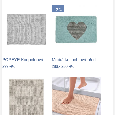
- 2%
POPEYE Koupelnová předložka 80 x 60 cm …
Modrá koupelnová předložka se srdíčkem …
299,-Kč
286,-
280,-Kč