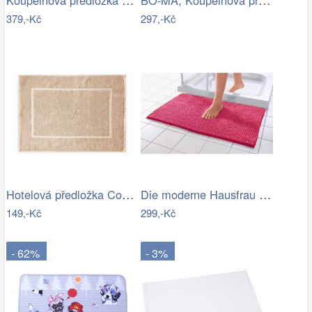
379,-Kč
297,-Kč
Hotelová předložka Comfort krémová 750g…
Die moderne Hausfrau Koupelnová…
149,-Kč
299,-Kč
- 62%
- 3%