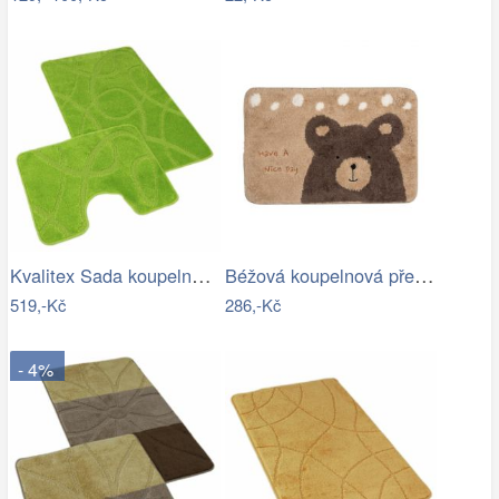
Kvalitex Sada koupelnových předložek…
Béžová koupelnová předložka s medvídkem…
519,-Kč
286,-Kč
- 4%