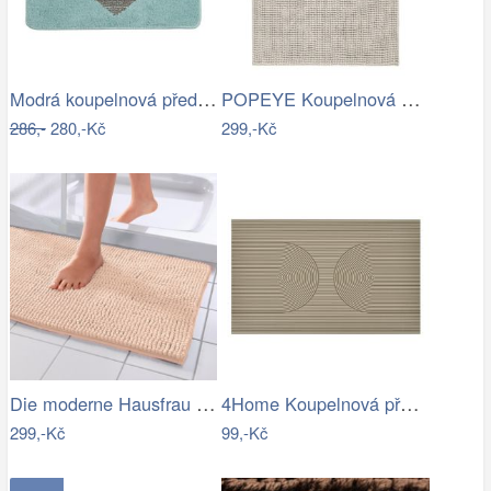
Modrá koupelnová předložka se srdíčkem …
POPEYE Koupelnová předložka 80 x 60 cm …
286,-
280,-Kč
299,-Kč
Die moderne Hausfrau Koupelnová…
4Home Koupelnová předložka Infinity, 50…
299,-Kč
99,-Kč