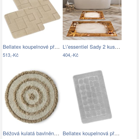
Bellatex koupelnové předložky SADA BANY…
L\'essentiel Sady 2 kusů koupelnových…
513,-Kč
404,-Kč
Béžová kulatá bavlněná koupelnová…
Bellatex koupelnová předložka BANY…