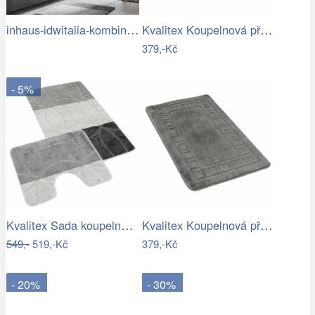
inhaus-idwitalia-kombinace-barev3.jpg
Kvalitex Koupelnová předložka Listy…
379,-Kč
- 5%
Kvalitex Sada koupelnových předložek…
Kvalitex Koupelnová předložka Rám šedá,…
549,-
519,-Kč
379,-Kč
- 20%
- 30%