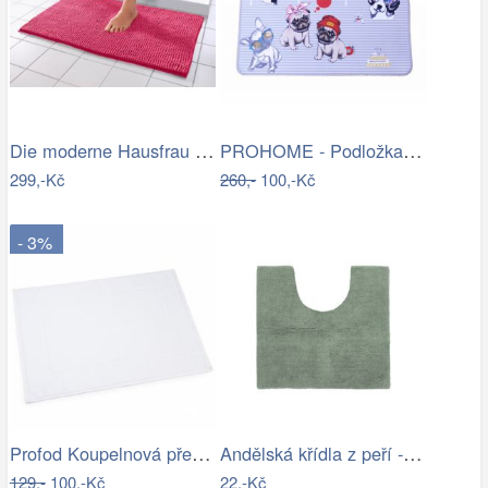
Die moderne Hausfrau Koupelnová…
PROHOME - Podložka 80x50cm Pes
299,-Kč
260,-
100,-Kč
- 3%
Profod Koupelnová předložka 2S bílá…
Andělská křídla z peří - zápich, bílá,…
129,-
100,-Kč
22,-Kč