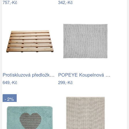
757,-Kč
342,-Kč
Protiskluzová předložka do koupelny…
POPEYE Koupelnová předložka 80 x 60 cm …
649,-Kč
299,-Kč
- 2%