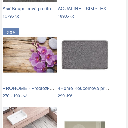
Asir Koupelnová předložka Terrier, Ø…
AQUALINE - SIMPLEX ECO skříňka za…
1079,-Kč
1890,-Kč
- 30%
PROHOME - Předložka koupelnová 45x70cm…
4Home Koupelnová předložka Comfort, 40…
270,-
190,-Kč
299,-Kč