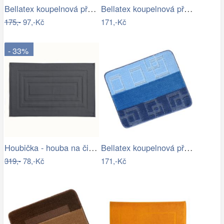
Bellatex koupelnová předložka 3D tisk…
Bellatex koupelnová předložka BANY…
175,-
97,-Kč
171,-Kč
- 33%
Houbička - houba na čištění a mytí…
Bellatex koupelnová předložka BANY…
319,-
78,-Kč
171,-Kč