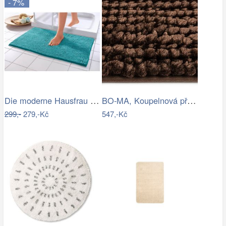
- 7%
Die moderne Hausfrau Koupelnová…
BO-MA, Koupelnová předložka Ella micro…
299,-
279,-Kč
547,-Kč