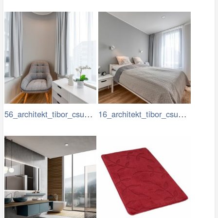
56_architekt_tibor_csukas_byty_Luka.jpg
16_architekt_tibor_csukas_byty_Luka.jpg