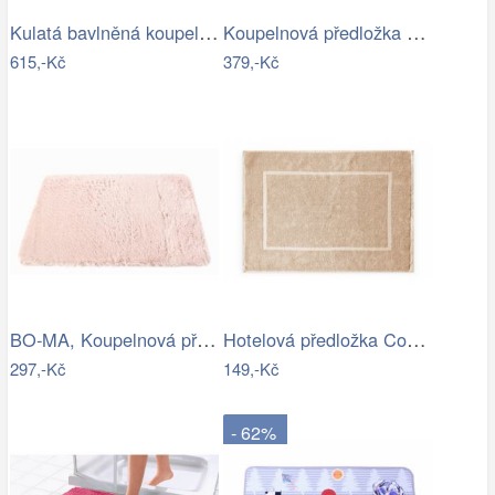
Kulatá bavlněná koupelnová předložka…
Koupelnová předložka Optima 60x90 cm…
615,-Kč
379,-Kč
BO-MA, Koupelnová předložka Rabbit New…
Hotelová předložka Comfort krémová 750g…
297,-Kč
149,-Kč
- 62%