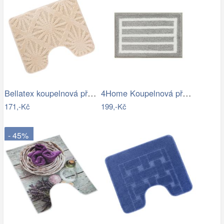
Bellatex koupelnová předložka BANY…
4Home Koupelnová předložka Grate, 40 x…
171,-Kč
199,-Kč
- 45%