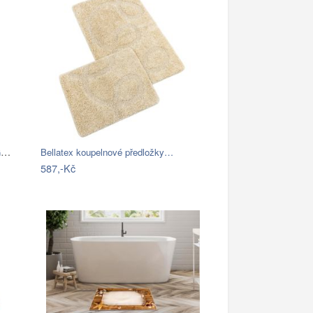
Bellatex koupelnové předložky BANYGOLD…
Bellatex koupelnové předložky…
587,-Kč