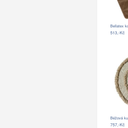
513,-Kč
Béžová ku
757,-Kč