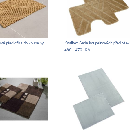
ová předložka do koupelny,…
Kvalitex Sada koupelnových předlože
489,-
479,-Kč