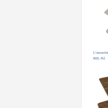
L\'essent
905,-Kč