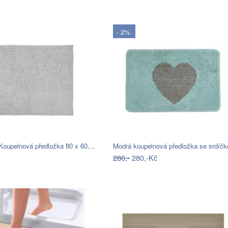
- 2%
POPEYE Koupelnová předložka 80 x 60 cm …
286,-
280,-Kč