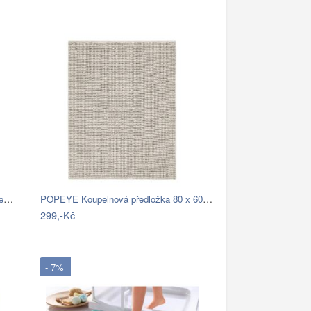
Modrá koupelnová předložka se srdíčkem …
POPEYE Koupelnová předložka 80 x 60 cm …
299,-Kč
- 7%