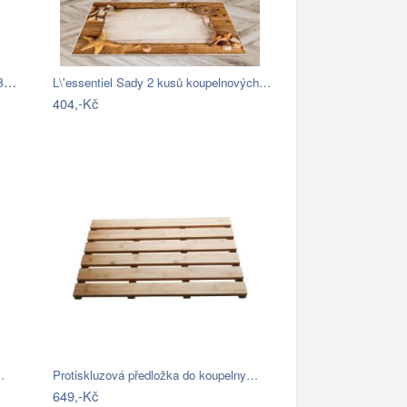
Bellatex koupelnové předložky SADA BANY…
L\'essentiel Sady 2 kusů koupelnových…
404,-Kč
…
Protiskluzová předložka do koupelny…
649,-Kč