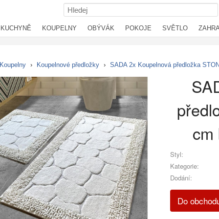
KUCHYNĚ
KOUPELNY
OBÝVÁK
POKOJE
SVĚTLO
ZAHR
Koupelny
›
Koupelnové předložky
›
SADA 2x Koupelnová předložka STON
SAD
předl
cm 
Styl:
Kategorie:
Dodání:
Do obchodu