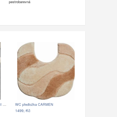
pestrobarevná
SADA 2x Koupelnová předložka BAMBI 60…
WC předložka CARMEN
1499,-Kč