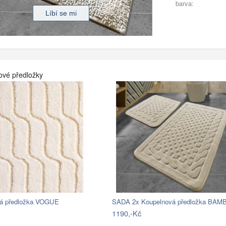
barva:
ové předložky
á předložka VOGUE
1190,-Kč