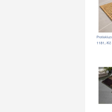
Protiskluz
1181,-Kč