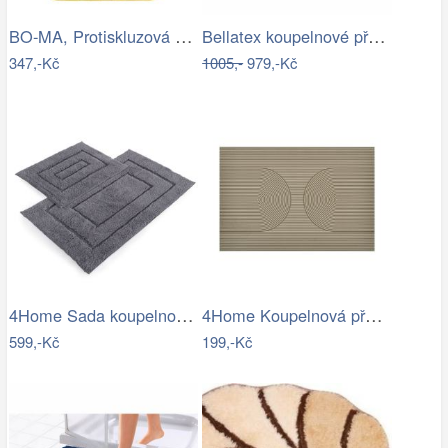
BO-MA, Protiskluzová koupelnová…
Bellatex koupelnové předložky ULTRA…
347,-Kč
1005,-
979,-Kč
4Home Sada koupelnových předložek Retta…
4Home Koupelnová předložka Infinity, 40…
599,-Kč
199,-Kč