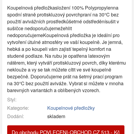
Koupelnová předložkasložení 100% Polypropylenna
spodní straně protiskluzový povrchpraní na 30°C bez
použití avivážních prostředkůšetrné odstředěnísušit v
sušičce nedoporučujemežehlit
nedoporučujemeKoupelnová předložka je ideální pro
vytvoření útulné atmosféry ve vaší koupelně. Je jemná,
hebká a po koupeli vám zajistí tepelný komfort na
studené podlaze. Na rubu je opatřena latexovým
nátěrem, který vytváří protiskluzový povrch, díky kterému
neklouže a vy se tak můžete cítit ve své koupelně
bezpečně. Doporučujeme prát na šetrný prací program
na 30°C bez použití aviváže. Vybrat si můžete v mnoha
barevných variantách a oblíbených vzorech.
Styl:
Kategorie:
Koupelnové předložky
Dodání:
skladem
Do obchodu POVLECENI-OBCHOD.CZ
513
,-
Kč