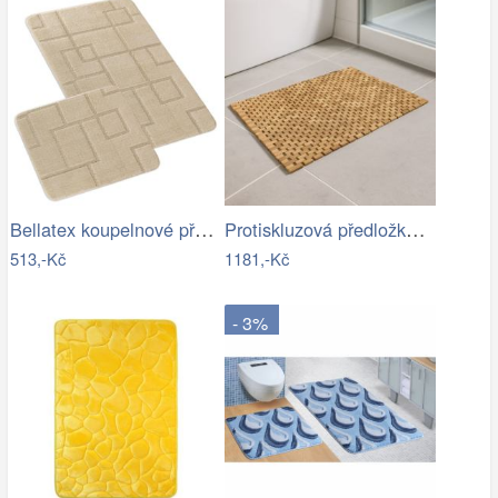
Bellatex koupelnové předložky SADA BANY…
Protiskluzová předložka do koupelny,…
513,-Kč
1181,-Kč
- 3%