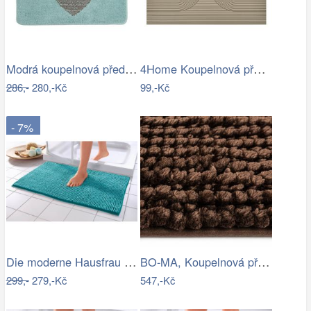
Modrá koupelnová předložka se srdíčkem …
4Home Koupelnová předložka Infinity, 50…
286,-
280,-Kč
99,-Kč
- 7%
Die moderne Hausfrau Koupelnová…
BO-MA, Koupelnová předložka Ella micro…
299,-
279,-Kč
547,-Kč