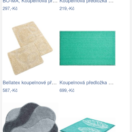
BO-MA, Koupelnová předložka Rabbit New…
Koupelnová předložka Optima 55x55 cm…
297,-Kč
219,-Kč
Bellatex koupelnové předložky…
Koupelnová předložka ROMAN
587,-Kč
699,-Kč