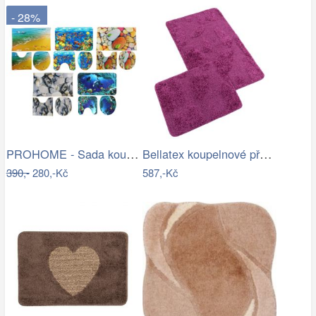
- 28%
PROHOME - Sada koupelnová 3ks různé…
Bellatex koupelnové předložky…
390,-
280,-Kč
587,-Kč