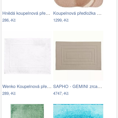
Hnědá koupelnová předložka se srdíčkem …
Koupelnová předložka REGENT
286,-Kč
1299,-Kč
Wenko Koupelnová předložka TERRY…
SAPHO - GEMINI zrcadlo s LED osvětlením…
289,-Kč
4747,-Kč