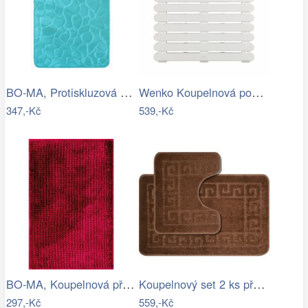
BO-MA, Protiskluzová koupelnová…
Wenko Koupelnová podložka do sprchy…
347,-Kč
539,-Kč
BO-MA, Koupelnová předložka Ella micro…
Koupelnový set 2 ks předložek WAYMORE
297,-Kč
559,-Kč