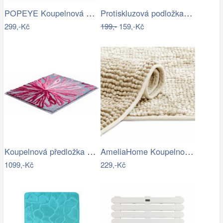
POPEYE Koupelnová předložka 80 x 60 cm …
Protiskluzová podložka do koupelny…
299,-Kč
199,-
159,-Kč
Koupelnová předložka ART
AmeliaHome Koupelnová předložka Bati…
1099,-Kč
229,-Kč