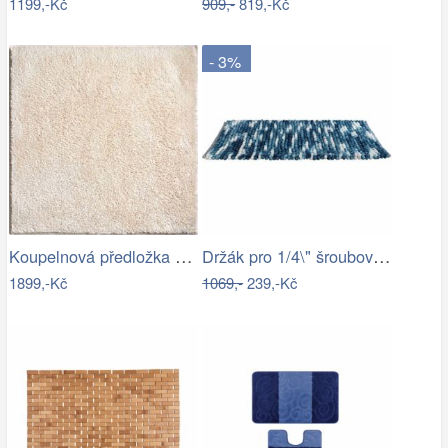
1199,-Kč
909,-
819,-Kč
- 3%
Koupelnová předložka MARLA
Držák pro 1/4\" šroubováky a nástrčné…
1899,-Kč
1069,-
239,-Kč