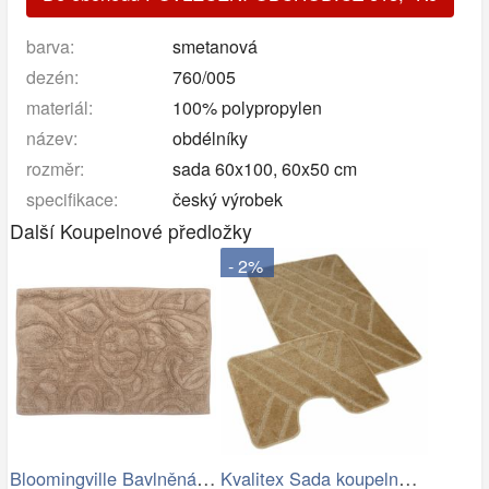
barva:
smetanová
dezén:
760/005
materiál:
100% polypropylen
název:
obdélníky
rozměr:
sada 60x100, 60x50 cm
specifikace:
český výrobek
Další Koupelnové předložky
- 2%
Bloomingville Bavlněná koupelnová…
Kvalitex Sada koupelnových předložek…