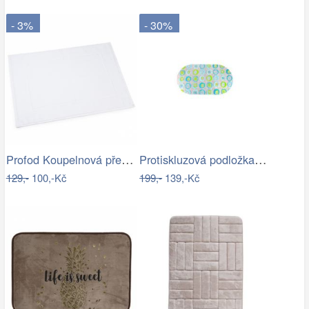
- 3%
- 30%
Profod Koupelnová předložka 2S bílá…
Protiskluzová podložka do koupelny…
129,-
100,-Kč
199,-
139,-Kč