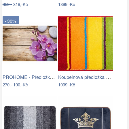
359,-
319,-Kč
1399,-Kč
- 30%
PROHOME - Předložka koupelnová 45x70cm…
Koupelnová předložka SUMMERTIME
270,-
190,-Kč
1099,-Kč