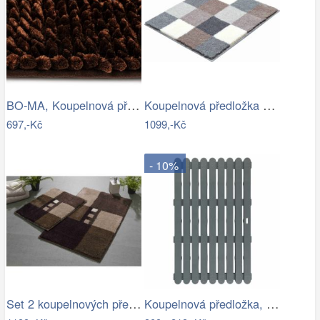
BO-MA, Koupelnová předložka Ella micro…
Koupelnová předložka BONA
697,-Kč
1099,-Kč
- 10%
Set 2 koupelnových předložek MERKUR
Koupelnová předložka, 50 x 80 cm, šedá,…