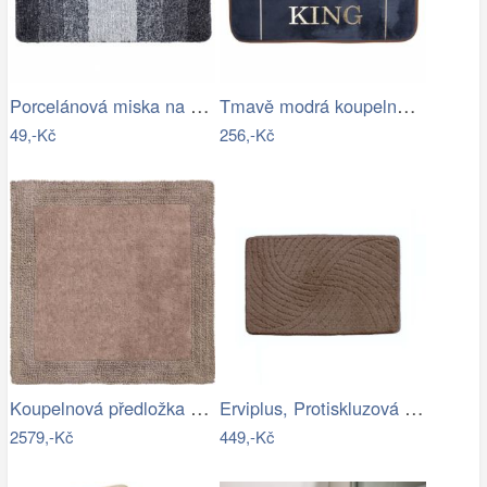
Porcelánová miska na creme brulee TORO…
Tmavě modrá koupelnová předložka King -…
49,-Kč
256,-Kč
Koupelnová předložka LUXOR
Erviplus, Protiskluzová koupelnová…
2579,-Kč
449,-Kč