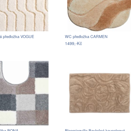
á předložka VOGUE
WC předložka CARMEN
1499,-Kč
ožka BONA
Bloomingville Bavlněná koupelnová…