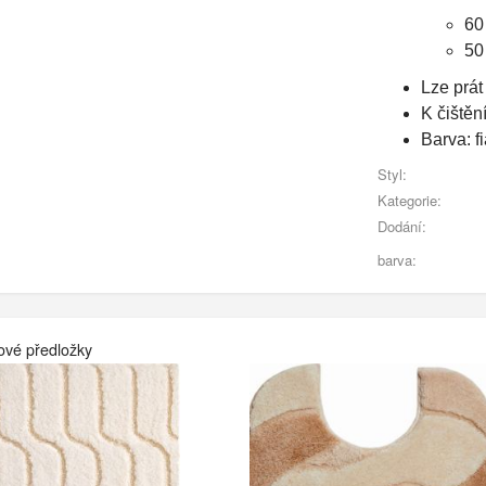
60
50
Lze prát
K čištěn
Barva: fi
Styl:
Kategorie:
Dodání:
barva:
ové předložky