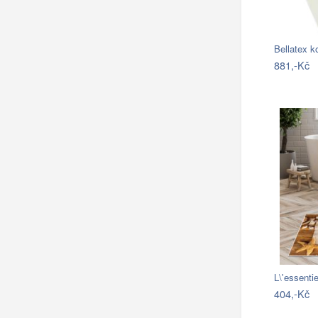
881,-Kč
L\'essent
404,-Kč