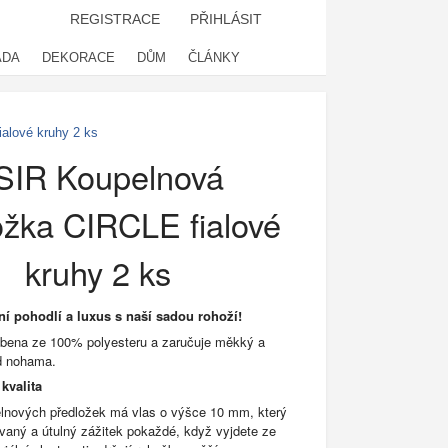
REGISTRACE
PŘIHLÁSIT
ADA
DEKORACE
DŮM
ČLÁNKY
alové kruhy 2 ks
SIR Koupelnová
ožka CIRCLE fialové
kruhy 2 ks
ní pohodlí a luxus s naší sadou rohoží!
obena ze 100% polyesteru a zaručuje měkký a
d nohama.
kvalita
lnových předložek má vlas o výšce 10 mm, který
ovaný a útulný zážitek pokaždé, když vyjdete ze