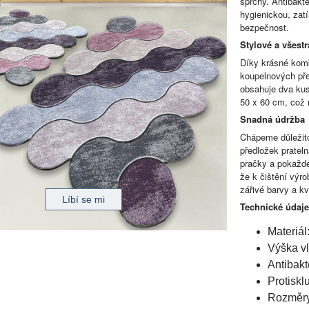
sprchy. Antibakte
hygienickou, zatí
bezpečnost.
Stylové a všest
Díky krásné komb
koupelnových pře
obsahuje dva kus
50 x 60 cm, což n
Snadná údržba
Chápeme důležito
předložek prateln
pračky a pokaždé
že k čištění výro
zářivé barvy a kv
Technické údaje
Materiál
Výška v
Antibakte
Protiskl
Rozměry