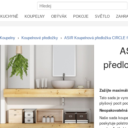
KUCHYNĚ
KOUPELNY
OBÝVÁK
POKOJE
SVĚTLO
ZAHR
Koupelny
›
Koupelnové předložky
›
ASIR Koupelnová předložka CIRCLE fi
A
předl
Zažijte maximál
Tato sada je vyr
plyšový pocit po
Neopakovatelná 
Naše sada koupe
poskytuje polstr