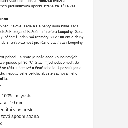
riální vlastnosti udržují rohožku svěží a
mco protiskluzová spodní strana zajišťuje vaši
ranné
inaci fialové, šedé a lila barvy dodá naše sada
dložek eleganci každému interiéru koupelny. Sada
y, přičemž jeden má rozměry 60 x 100 cm a druhý
abízí univerzálnost pro různé části vaší koupelny.
st pohodlí, a proto je naše sada koupelnových
á v pračce při 30 °C. Stačí ji jednoduše hodit do
 se těšit z čerstvé a čisté rohože. Upozorňujeme,
bku nepoužívejte bělidla, abyste zachovali jeho
alitu.
:
: 100% polyester
lasu: 10 mm
riální vlastnosti
uzová spodní strana
: