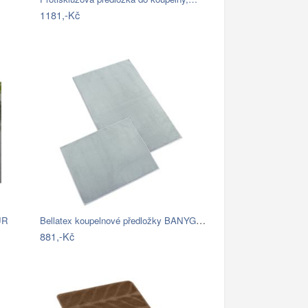
1181,-Kč
Bellatex koupelnové předložky BANYGOLD…
UR
881,-Kč