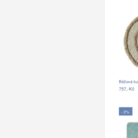
Béžová ku
757,-Kč
- 2%