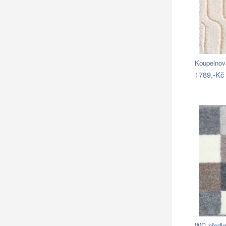
Koupelnov
1789,-Kč
WC předl