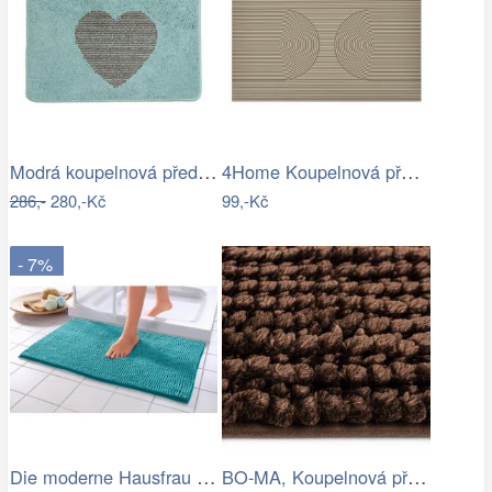
Modrá koupelnová předložka se srdíčkem …
4Home Koupelnová předložka Infinity, 50…
286,-
280,-Kč
99,-Kč
- 7%
Die moderne Hausfrau Koupelnová…
BO-MA, Koupelnová předložka Ella micro…