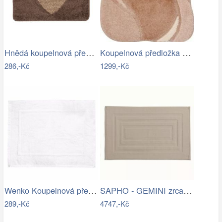
Hnědá koupelnová předložka se srdíčkem …
Koupelnová předložka REGENT
286,-Kč
1299,-Kč
Wenko Koupelnová předložka TERRY…
SAPHO - GEMINI zrcadlo s LED osvětlením…
289,-Kč
4747,-Kč