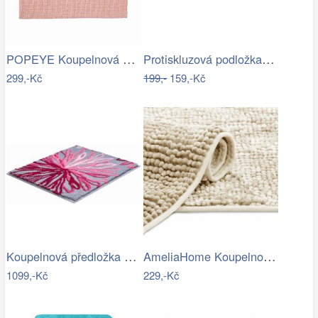
POPEYE Koupelnová předložka 80 x 60 cm …
Protiskluzová podložka do koupelny…
299,-Kč
199,-
159,-Kč
Koupelnová předložka ART
AmeliaHome Koupelnová předložka Bati…
1099,-Kč
229,-Kč