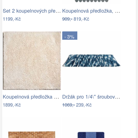
Set 2 koupelnových předložek MERKUR
Koupelnová předložka, 50 x 80 cm, šedá,…
1199,-Kč
909,-
819,-Kč
- 3%
Koupelnová předložka MARLA
Držák pro 1/4\" šroubováky a nástrčné…
1899,-Kč
1069,-
239,-Kč