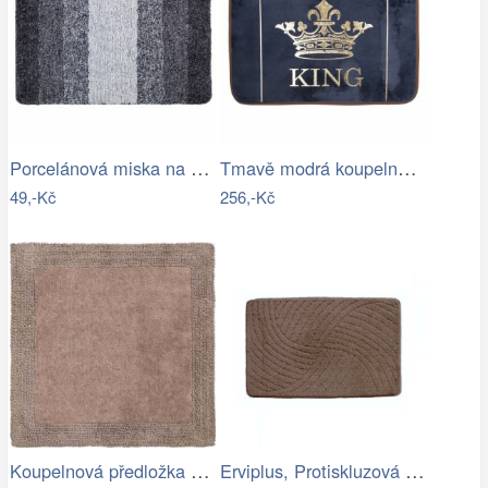
Porcelánová miska na creme brulee TORO…
Tmavě modrá koupelnová předložka King -…
49,-Kč
256,-Kč
Koupelnová předložka LUXOR
Erviplus, Protiskluzová koupelnová…