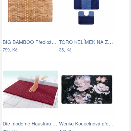
BIG BAMBOO Předložka do koupelny…
TORO KELÍMEK NA ZUBNÍ KARTÁČEK, PLAST
799,-Kč
35,-Kč
Die moderne Hausfrau Koupelnová…
Wenko Koupelnová předložka PEONY s…