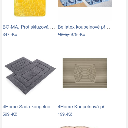
BO-MA, Protiskluzová koupelnová…
Bellatex koupelnové předložky ULTRA…
347,-Kč
1005,-
979,-Kč
4Home Sada koupelnových předložek Retta…
4Home Koupelnová předložka Infinity, 40…
599,-Kč
199,-Kč