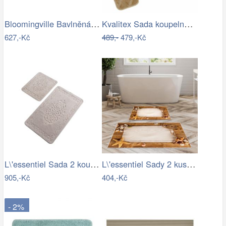
Bloomingville Bavlněná koupelnová…
Kvalitex Sada koupelnových předložek…
627,-Kč
489,-
479,-Kč
L\'essentiel Sada 2 koupelnových…
L\'essentiel Sady 2 kusů koupelnových…
905,-Kč
404,-Kč
- 2%