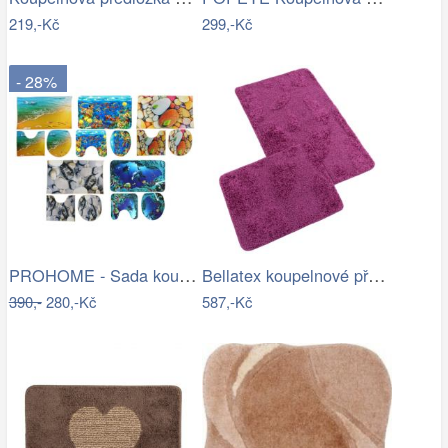
219,-Kč
299,-Kč
- 28%
PROHOME - Sada koupelnová 3ks různé…
Bellatex koupelnové předložky…
390,-
280,-Kč
587,-Kč