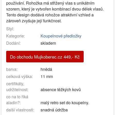
používání. Rohožka má střižený vlas s unikátním
vzorem, který je vytvořen kombinací dvou délek vlasů.
Tento design dodává rohožce atraktivní vzhled a
zároveň zvyšuje její funkčnost.
Styl:
Kategorie:
Koupelnové předložky
Dodání:
skladem
Do obchodu Mujkoberec.cz
449
,-
Kč
barva:
hnědá
celková výška:
11 mm
certifikáty,
udržitelnost:
absence těžkých kovů
co na to říká
aladin?:
malý retro set do koupelny.
další vlastnosti:
snadná údržba