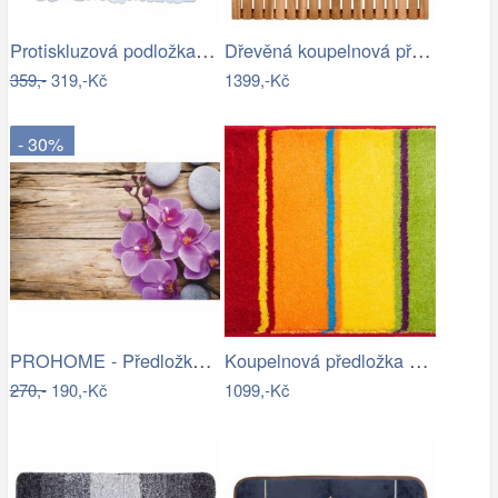
Protiskluzová podložka do sprchy…
Dřevěná koupelnová předložka, akatové…
359,-
319,-Kč
1399,-Kč
- 30%
PROHOME - Předložka koupelnová 45x70cm…
Koupelnová předložka SUMMERTIME
270,-
190,-Kč
1099,-Kč