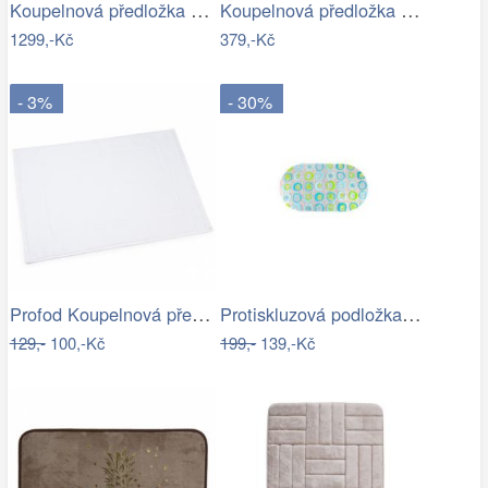
Koupelnová předložka AOSTA
Koupelnová předložka Optima 60x90 cm…
1299,-Kč
379,-Kč
- 3%
- 30%
Profod Koupelnová předložka 2S bílá…
Protiskluzová podložka do koupelny…
129,-
100,-Kč
199,-
139,-Kč