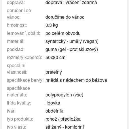
doprava:
doprava i vrácení zdarma
doručení do
vánoc:
doručíme do vánoc
hmotnost:
0.3 kg
lemování, obšití:
po celém obvodu
materiál:
syntetický - umělý (vegan)
podklad:
guma (gel - protiskluzový)
rozměry koberců:
50x80 cm
speciální
vlastnosti:
pratelný
specifikace barvy:
hnědá s nádechem do béžova
specifikace
materiálu:
polypropylen (vše)
třída kvality:
lidovka
tvar:
obdélník
typ produktu:
rohož / předložka
typ vlasu:
střižený - komfortní