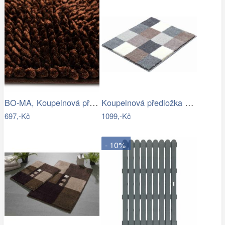
BO-MA, Koupelnová předložka Ella micro…
Koupelnová předložka BONA
697,-Kč
1099,-Kč
- 10%