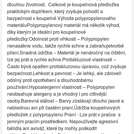
dlouhou životnost. Celkově je koupelnová předložka
praktickým doplňkem, který zvyšuje pohodlí a
bezpečnost v koupelně.Výhoda polypropylenového
materiáluPolypropylenový materiál má několik výhod,
díky kterým je ideální pro koupelnové
předložky:Odolnost proti vlhkosti – Polypropylen
nenasákne vodu, takže rychle schne a zabraňujetvorbě
plísní.Snadná údržba – Materiál je nenáročný na čištění,
lze jej prát a rychle schne.Protiskluzové vlastnosti –
Často bývá opatřen protiskluzovou úpravou, což zvyšuje
bezpečnost.Lehkost a pevnost – Je lehký, ale zároveň
odolný proti opotřebení a dlouhodobému
používání.Hypoalergenní vlastnosti – Polypropylen
neobsahuje alergeny a je vhodný i pro citlivější
osoby.Barevná stálost – Barvy zůstávají dlouho jasné a
neblednou ani při častém praní.Údržba koupelnových
předložek z polypropylenu Praní - Lze prát v pračce s
jemným pracím prostředkem. Nepoužívejte agresivní
bělidla ani aviváž, které by mohly poškodit