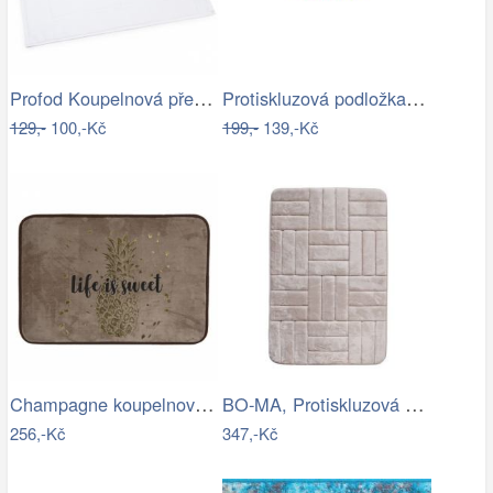
Profod Koupelnová předložka 2S bílá…
Protiskluzová podložka do koupelny…
129,-
100,-Kč
199,-
139,-Kč
Champagne koupelnová předložka se…
BO-MA, Protiskluzová koupelnová…
256,-Kč
347,-Kč