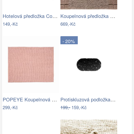
Hotelová předložka Comfort krémová 750g…
Koupelnová předložka CHESS
149,-Kč
669,-Kč
- 20%
POPEYE Koupelnová předložka 80 x 60 cm …
Protiskluzová podložka do koupelny…
299,-Kč
199,-
159,-Kč