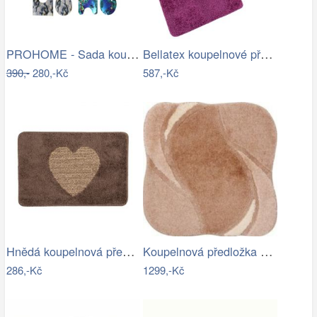
PROHOME - Sada koupelnová 3ks různé…
Bellatex koupelnové předložky…
390,-
280,-Kč
587,-Kč
Hnědá koupelnová předložka se srdíčkem …
Koupelnová předložka REGENT
286,-Kč
1299,-Kč