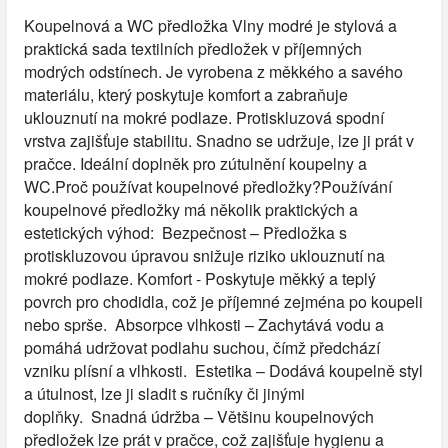
Koupelnová a WC předložka Vlny modré je stylová a
praktická sada textilních předložek v příjemných
modrých odstínech. Je vyrobena z měkkého a savého
materiálu, který poskytuje komfort a zabraňuje
uklouznutí na mokré podlaze. Protiskluzová spodní
vrstva zajišťuje stabilitu. Snadno se udržuje, lze ji prát v
pračce. Ideální doplněk pro zútulnění koupelny a
WC.Proč používat koupelnové předložky?Používání
koupelnové předložky má několik praktických a
estetických výhod: Bezpečnost – Předložka s
protiskluzovou úpravou snižuje riziko uklouznutí na
mokré podlaze. Komfort - Poskytuje měkký a teplý
povrch pro chodidla, což je příjemné zejména po koupeli
nebo sprše. Absorpce vlhkosti – Zachytává vodu a
pomáhá udržovat podlahu suchou, čímž předchází
vzniku plísní a vlhkosti. Estetika – Dodává koupelně styl
a útulnost, lze ji sladit s ručníky či jinými
doplňky. Snadná údržba – Většinu koupelnových
předložek lze prát v pračce, což zajišťuje hygienu a