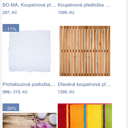
BO-MA, Koupelnová předložka Ella micro…
Koupelnová předložka SUNSHINE
297,-Kč
1099,-Kč
- 11%
Protiskluzová podložka do sprchy…
Dřevěná koupelnová předložka, akatové…
359,-
319,-Kč
1399,-Kč
- 30%