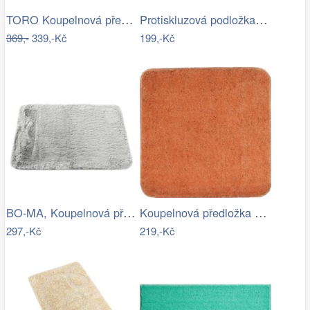
TORO Koupelnová předložka 50x80 černá
Protiskluzová podložka do koupelny…
369,-
339,-Kč
199,-Kč
BO-MA, Koupelnová předložka Rabbit New…
Koupelnová předložka Optima 55x55 cm…
297,-Kč
219,-Kč