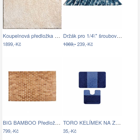
Koupelnová předložka MARLA
Držák pro 1/4\" šroubováky a nástrčné…
1899,-Kč
1069,-
239,-Kč
BIG BAMBOO Předložka do koupelny…
TORO KELÍMEK NA ZUBNÍ KARTÁČEK, PLAST
799,-Kč
35,-Kč