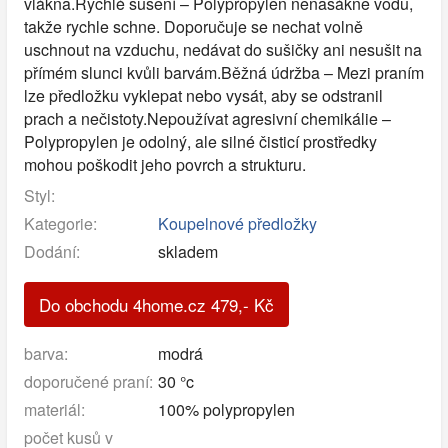
vlákna.Rychlé sušení – Polypropylen nenasákne vodu,
takže rychle schne. Doporučuje se nechat volně
uschnout na vzduchu, nedávat do sušičky ani nesušit na
přímém slunci kvůli barvám.Běžná údržba – Mezi praním
lze předložku vyklepat nebo vysát, aby se odstranil
prach a nečistoty.Nepoužívat agresivní chemikálie –
Polypropylen je odolný, ale silné čisticí prostředky
mohou poškodit jeho povrch a strukturu.
Styl:
Kategorie:
Koupelnové předložky
Dodání:
skladem
Do obchodu 4home.cz
479
,-
Kč
barva:
modrá
doporučené praní:
30 °c
materiál:
100% polypropylen
počet kusů v