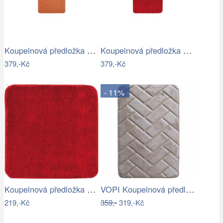
Koupelnová předložka Optima 60x90 cm…
Koupelnová předložka Optima 60x90 cm…
379,-Kč
379,-Kč
- 11%
Koupelnová předložka Optima 55x55 cm…
VOPI Koupelnová předložka s paměťovou…
219,-Kč
359,-
319,-Kč