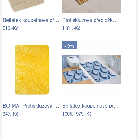
Bellatex koupelnové předložky SADA BANY…
Protiskluzová předložka do koupelny,…
513,-Kč
1181,-Kč
- 3%
BO-MA, Protiskluzová koupelnová…
Bellatex koupelnové předložky ULTRA…
347,-Kč
1005,-
979,-Kč