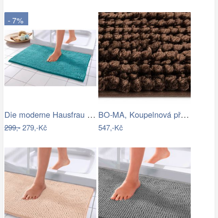
- 7%
Die moderne Hausfrau Koupelnová…
BO-MA, Koupelnová předložka Ella micro…
299,-
279,-Kč
547,-Kč