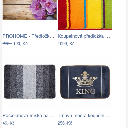
PROHOME - Předložka koupelnová 45x70cm…
Koupelnová předložka SUMMERTIME
270,-
190,-Kč
1099,-Kč
Porcelánová miska na creme brulee TORO…
Tmavě modrá koupelnová předložka King -…
49,-Kč
256,-Kč