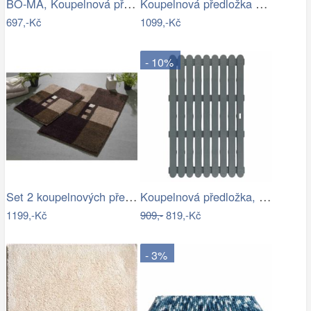
BO-MA, Koupelnová předložka Ella micro…
Koupelnová předložka BONA
697,-Kč
1099,-Kč
- 10%
Set 2 koupelnových předložek MERKUR
Koupelnová předložka, 50 x 80 cm, šedá,…
1199,-Kč
909,-
819,-Kč
- 3%