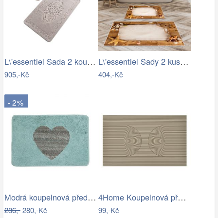
L\'essentiel Sada 2 koupelnových…
L\'essentiel Sady 2 kusů koupelnových…
905,-Kč
404,-Kč
- 2%
Modrá koupelnová předložka se srdíčkem …
4Home Koupelnová předložka Infinity, 50…
286,-
280,-Kč
99,-Kč