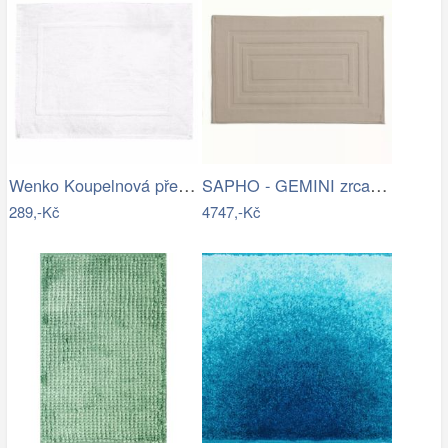
Wenko Koupelnová předložka TERRY…
SAPHO - GEMINI zrcadlo s LED osvětlením…
289,-Kč
4747,-Kč