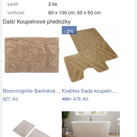
sadě:
2 ks
velikost:
60 x 100 cm, 60 x 50 cm
Další Koupelnové předložky
- 2%
Bloomingville Bavlněná koupelnová…
Kvalitex Sada koupelnových předložek…
627,-Kč
489,-
479,-Kč