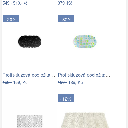
549,-
519,-Kč
379,-Kč
- 20%
- 30%
Protiskluzová podložka do koupelny…
Protiskluzová podložka do koupelny…
199,-
159,-Kč
199,-
139,-Kč
- 12%