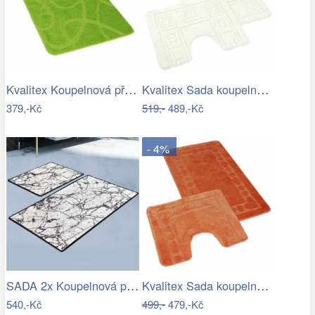
Kvalitex Koupelnová předložka Elipsy…
Kvalitex Sada koupelnových předložek…
379,-Kč
519,-
489,-Kč
- 4%
SADA 2x Koupelnová předložka MARBLE 60…
Kvalitex Sada koupelnových předložek…
540,-Kč
499,-
479,-Kč