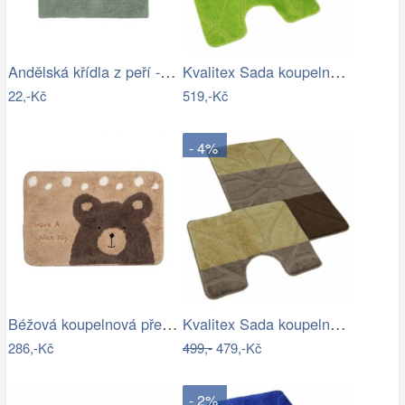
Andělská křídla z peří - zápich, bílá,…
Kvalitex Sada koupelnových předložek…
22,-Kč
519,-Kč
- 4%
Béžová koupelnová předložka s medvídkem…
Kvalitex Sada koupelnových předložek…
286,-Kč
499,-
479,-Kč
- 2%