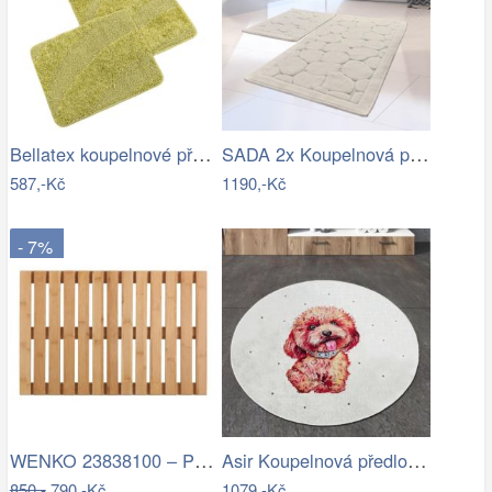
Bellatex koupelnové předložky…
SADA 2x Koupelnová předložka LINO 60…
587,-Kč
1190,-Kč
- 7%
WENKO 23838100 – Předložka 40x60 cm…
Asir Koupelnová předložka Terrier, Ø…
850,-
790,-Kč
1079,-Kč