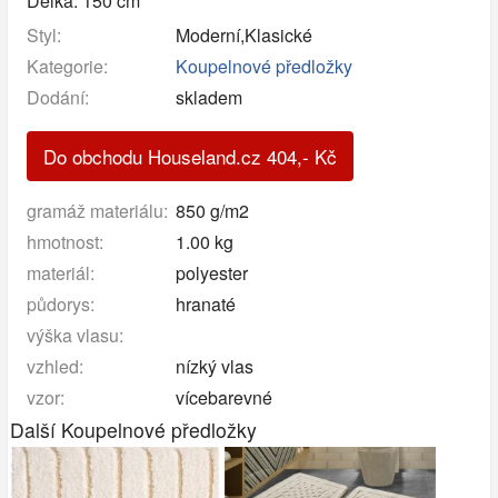
Délka: 150 cm
Styl:
Moderní,Klasické
Kategorie:
Koupelnové předložky
Dodání:
skladem
Do obchodu Houseland.cz
404
,-
Kč
gramáž materiálu:
850 g/m2
hmotnost:
1.00 kg
materiál:
polyester
půdorys:
hranaté
výška vlasu:
vzhled:
nízký vlas
vzor:
vícebarevné
Další Koupelnové předložky