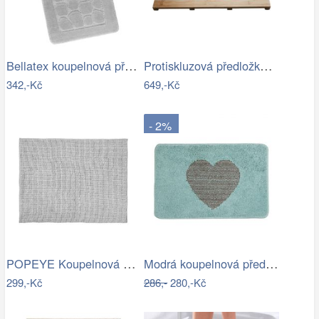
Bellatex koupelnová předložka BANY…
Protiskluzová předložka do koupelny…
342,-Kč
649,-Kč
- 2%
POPEYE Koupelnová předložka 80 x 60 cm …
Modrá koupelnová předložka se srdíčkem …
299,-Kč
286,-
280,-Kč