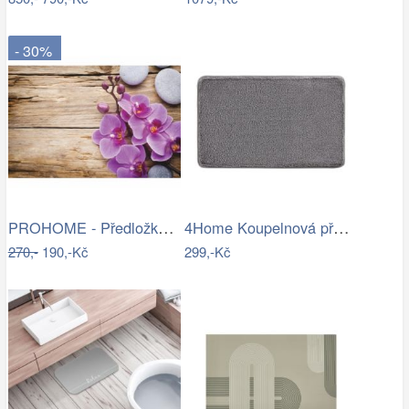
- 30%
PROHOME - Předložka koupelnová 45x70cm…
4Home Koupelnová předložka Comfort, 40…
270,-
190,-Kč
299,-Kč