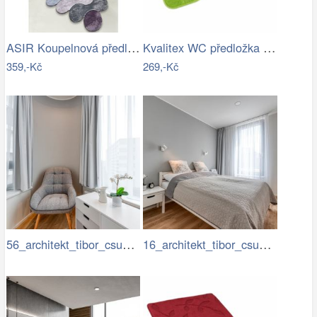
ASIR Koupelnová předložka CIRCLE…
Kvalitex WC předložka Elipsy zelená, 60…
359,-Kč
269,-Kč
56_architekt_tibor_csukas_byty_Luka.jpg
16_architekt_tibor_csukas_byty_Luka.jpg