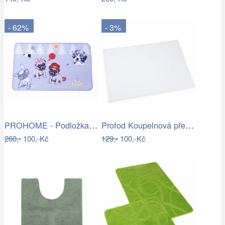
- 62%
- 3%
PROHOME - Podložka 80x50cm Pes
Profod Koupelnová předložka 2S bílá…
260,-
100,-Kč
129,-
100,-Kč