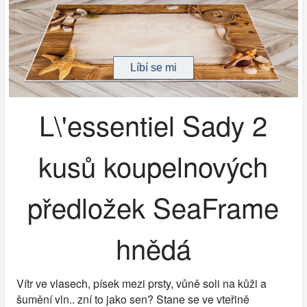
L\'essentiel Sady 2
kusů koupelnových
předložek SeaFrame
hnědá
Vítr ve vlasech, písek mezi prsty, vůně soli na kůži a
šumění vln.. zní to jako sen? Stane se ve vteřině