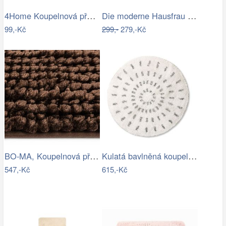
4Home Koupelnová předložka Infinity, 50…
Die moderne Hausfrau Koupelnová…
99,-Kč
299,-
279,-Kč
BO-MA, Koupelnová předložka Ella micro…
Kulatá bavlněná koupelnová předložka…
547,-Kč
615,-Kč