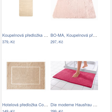
Koupelnová předložka Optima 60x90 cm…
BO-MA, Koupelnová předložka Rabbit New…
379,-Kč
297,-Kč
Hotelová předložka Comfort krémová 750g…
Die moderne Hausfrau Koupelnová…
149,-Kč
299,-Kč