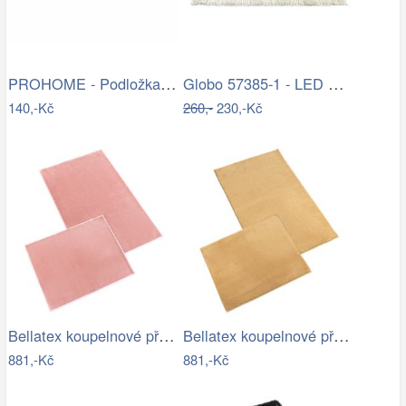
PROHOME - Podložka do vany 66x35cm
Globo 57385-1 - LED Nástěnné bodové…
140,-Kč
260,-
230,-Kč
Bellatex koupelnové předložky BANYGOLD…
Bellatex koupelnové předložky BANYGOLD…
881,-Kč
881,-Kč