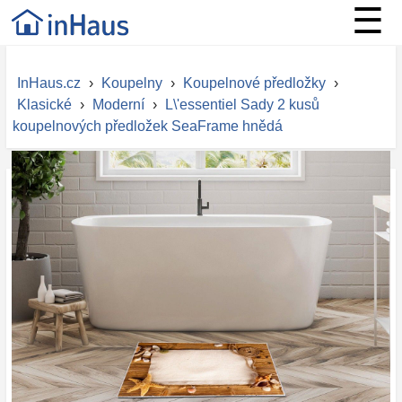
☰
InHaus.cz
›
Koupelny
›
Koupelnové předložky
›
Klasické
›
Moderní
›
L\'essentiel Sady 2 kusů
koupelnových předložek SeaFrame hnědá