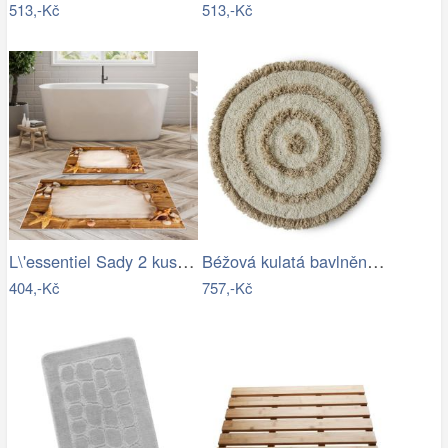
513,-Kč
513,-Kč
L\'essentiel Sady 2 kusů koupelnových…
Béžová kulatá bavlněná koupelnová…
404,-Kč
757,-Kč