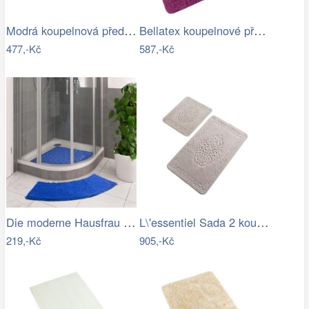
Modrá koupelnová předložka s hvězdou -…
Bellatex koupelnové předložky…
477,-Kč
587,-Kč
Die moderne Hausfrau Protiskluzová…
L\'essentiel Sada 2 koupelnových…
219,-Kč
905,-Kč