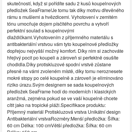
skutečností, když si pořídíte sadu 2 kusů koupelnových
předložek SeaFrame!Je tomu tak díky motivu dřevěného
rámu s mušlemi a hvězdicemi. Vyhotovení v zemitém
tónu umocňuje dojem písčitého povrchu a vytvoří
perfektní soulad s koupelnovými
dlaždičkami.Vyhotovením z příjemného materiálu s
antibakteriální vrstvou vám tyto koupelnové předložky
dopřejou nejvyšší možný komfort. Díky nim si zachováte
hřejivý pocit po koupeli a zároveň si perfektně osušíte
chodidla.Díky protiskluzové spodní vrstvě zůstane
přesně na vámi zvoleném místě, díky tomu neroznesete
mokré stopy po celé koupelně a zároveň je eliminováno
riziko úrazu.Svým designem se sada koupelnových
předložek SeaFrame hodí do moderních i klasických
aranžmá, zejména pokud se ve vaší koupelně chcete
cítit jako na tropické pláži.Specifikace produktu:
Příjemný materiál Protiskluzová vrstva Unikátní design
Antibakteriální vrstvaRozměry:Menší předložka: Šířka:
60 cm Délka: 100 cmVětší předložka: Šířka: 60 cm