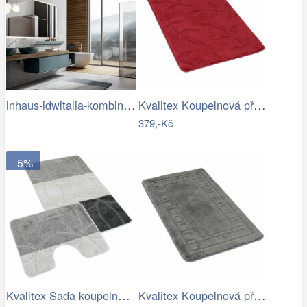
inhaus-idwitalia-kombinace-barev3.jpg
Kvalitex Koupelnová předložka Listy…
379,-Kč
- 5%
Kvalitex Sada koupelnových předložek…
Kvalitex Koupelnová předložka Rám šedá,…