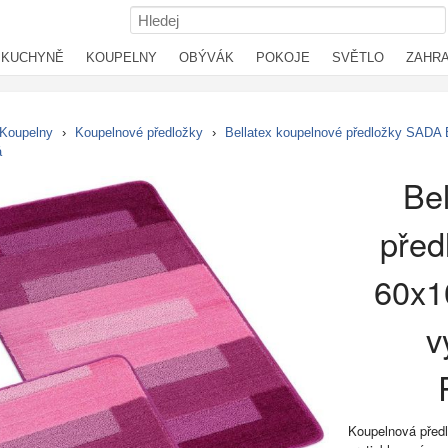
KUCHYNĚ
KOUPELNY
OBÝVÁK
POKOJE
SVĚTLO
ZAHR
Koupelny
›
Koupelnové předložky
›
Bellatex koupelnové předložky SADA
á
Bel
pře
60x1
v
Koupelnová před