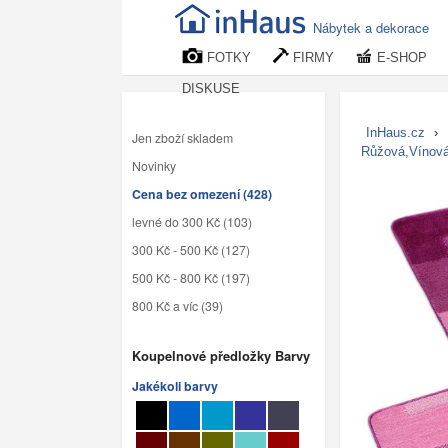
Nábytek a dekorace
FOTKY
FIRMY
E-SHOP
DISKUSE
InHaus.cz
›
Jen zboží skladem
Růžová,Vínov
Novinky
Cena bez omezení (428)
levné do 300 Kč (103)
300 Kč - 500 Kč (127)
500 Kč - 800 Kč (197)
800 Kč a víc (39)
Koupelnové předložky Barvy
Jakékoli barvy