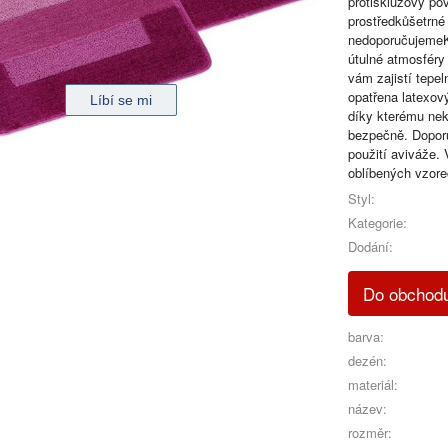
protiskluzový po
prostředkůšetrné
nedoporučujemeKo
útulné atmosféry
vám zajistí tepe
opatřena latexov
díky kterému nek
bezpečně. Doporu
použití aviváže.
oblíbených vzore
Styl:
Kategorie:
Dodání:
Do obcho
barva:
dezén:
materiál:
název:
rozměr: