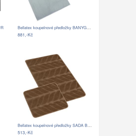
Bellatex koupelnové předložky BANYGOLD…
UR
881,-Kč
Bellatex koupelnové předložky SADA BANY…
513,-Kč