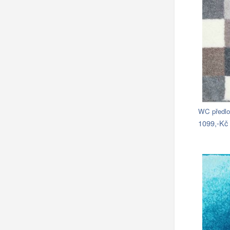
WC předl
1099,-Kč