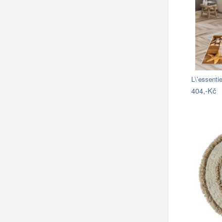
L\'essent
404,-Kč