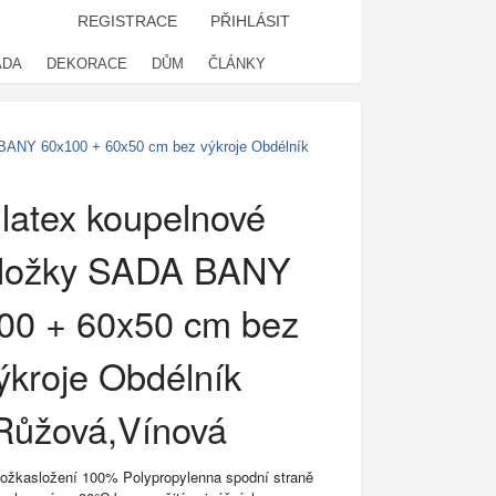
REGISTRACE
PŘIHLÁSIT
ADA
DEKORACE
DŮM
ČLÁNKY
 BANY 60x100 + 60x50 cm bez výkroje Obdélník
latex koupelnové
dložky SADA BANY
00 + 60x50 cm bez
ýkroje Obdélník
Růžová,Vínová
ložkasložení 100% Polypropylenna spodní straně