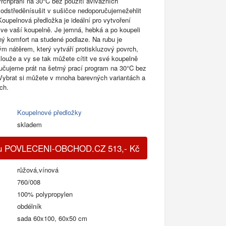
vrchpraní na 30°C bez použití avivážních
 odstředěnísušit v sušičce nedoporučujemežehlit
upelnová předložka je ideální pro vytvoření
 ve vaší koupelně. Je jemná, hebká a po koupeli
lný komfort na studené podlaze. Na rubu je
ým nátěrem, který vytváří protiskluzový povrch,
louže a vy se tak můžete cítit ve své koupelně
čujeme prát na šetrný prací program na 30°C bez
 Vybrat si můžete v mnoha barevných variantách a
ch.
Koupelnové předložky
skladem
du POVLECENI-OBCHOD.CZ
513
,-
Kč
růžová,vínová
760/008
100% polypropylen
obdélník
sada 60x100, 60x50 cm