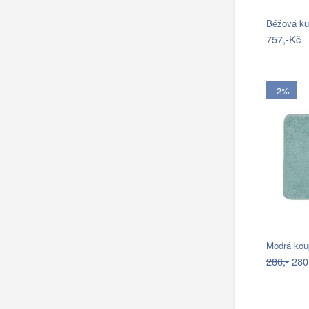
Béžová ku
757,-Kč
- 2%
286,-
280