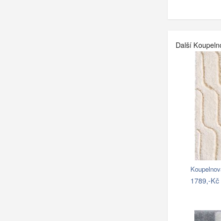
Další Koupeln
Koupelnov
1789,-Kč