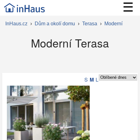
☰
InHaus.cz
›
Dům a okolí domu
›
Terasa
›
Moderní
Moderní Terasa
S
M
L