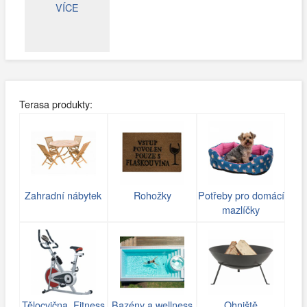
VÍCE
Terasa produkty:
Zahradní nábytek
Rohožky
Potřeby pro domácí
mazlíčky
Tělocvična, Fitness
Bazény a wellness
Ohniště