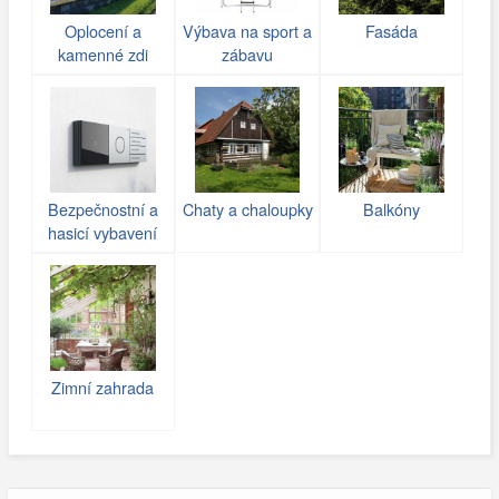
Oplocení a
Výbava na sport a
Fasáda
kamenné zdi
zábavu
(gabiony)
Bezpečnostní a
Chaty a chaloupky
Balkóny
hasicí vybavení
Zimní zahrada