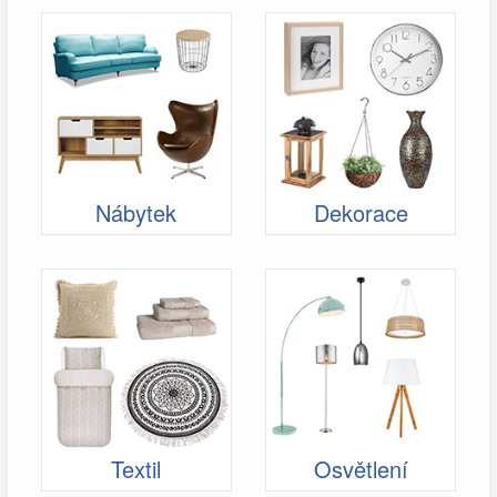
Nábytek
Dekorace
Textil
Osvětlení