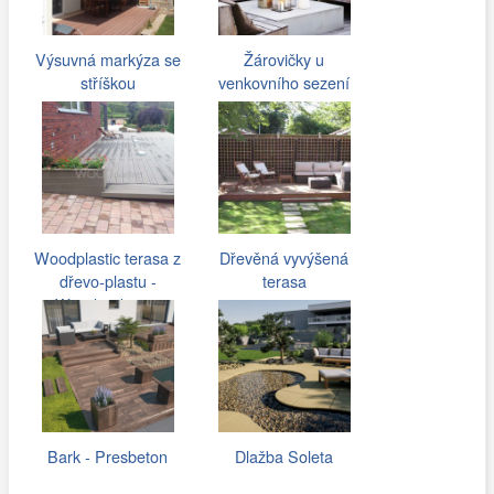
Výsuvná markýza se
Žárovičky u
stříškou
venkovního sezení
Woodplastic terasa z
Dřevěná vyvýšená
dřevo-plastu -
terasa
Woodparket.cz
Bark - Presbeton
Dlažba Soleta