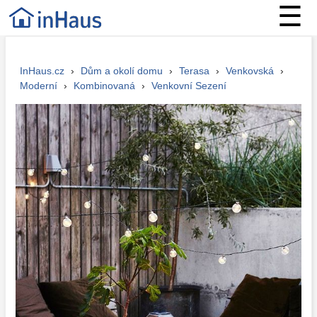
☰
InHaus.cz
›
Dům a okolí domu
›
Terasa
›
Venkovská
›
Moderní
›
Kombinovaná
›
Venkovní Sezení