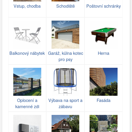
Vstup, chodba
Schodiště
Poštovní schránky
Balkonový nábytek
Garáž, kůlna kotec
Herna
pro psy
Oplocení a
Výbava na sport a
Fasáda
kamenné zdi
zábavu
(gabiony)