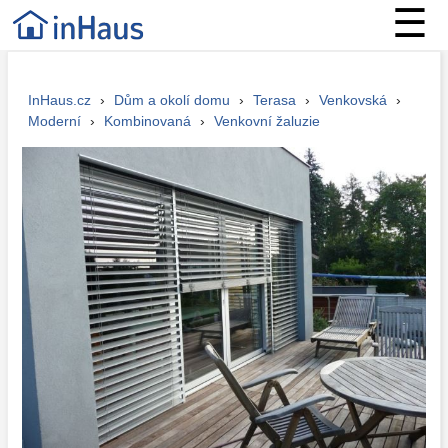
☰
InHaus.cz
›
Dům a okolí domu
›
Terasa
›
Venkovská
›
Moderní
›
Kombinovaná
›
Venkovní žaluzie