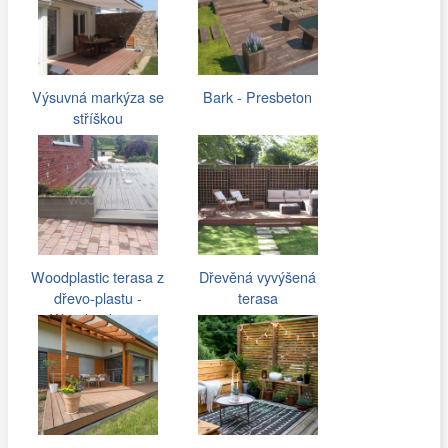
Výsuvná markýza se
Bark - Presbeton
stříškou
Woodplastic terasa z
Dřevěná vyvýšená
dřevo-plastu -
terasa
Woodparket.cz