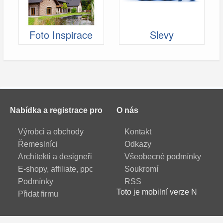
Foto Inspirace
Slevy
Nabídka a registrace pro
O nás
Výrobci a obchody
Kontakt
Řemeslníci
Odkazy
Architekti a designeři
Všeobecné podmínky
E-shopy, affiliate, ppc
Soukromí
Podmínky
RSS
Toto je mobilní verze N
Přidat firmu