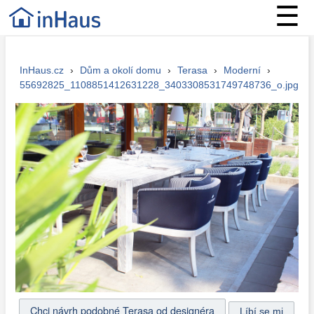
☰
InHaus.cz
›
Dům a okolí domu
›
Terasa
›
Moderní
›
55692825_1108851412631228_3403308531749748736_o.jpg
Chci návrh podobné Terasa od designéra