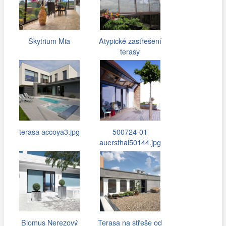
Skytrium Mia
Atypické zastřešení
terasy
terasa accoya3.jpg
500724-01
auersthal50144.jpg
Blomus Nerezový
Terasa na střeše od