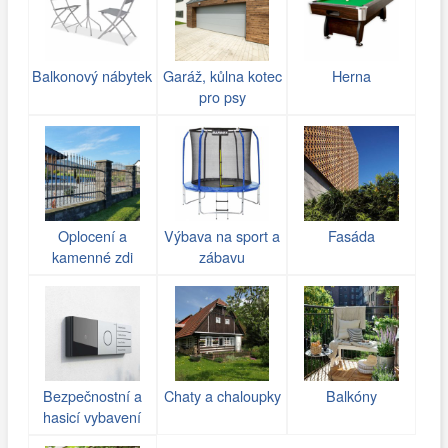
Balkonový nábytek
Garáž, kůlna kotec
Herna
pro psy
Oplocení a
Výbava na sport a
Fasáda
kamenné zdi
zábavu
(gabiony)
Bezpečnostní a
Chaty a chaloupky
Balkóny
hasicí vybavení