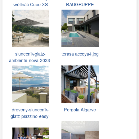
květináč Cube XS
BAUGRUPPE
slunecnik-glatz-
terasa accoya4.jpg
ambiente-nova-2023-
1300x.jpg
dreveny-slunecnik-
Pergola Algarve
glatz-piazzino-easy-
kulaty-300…