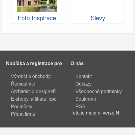
Foto Inspirace
Slevy
Nabídka a registrace pro
O nás
Výrobci a obchody
Kontakt
Řemeslníci
Odkazy
Architekti a designeři
Všeobecné podmínky
E-shopy, affiliate, ppc
Soukromí
Podmínky
RSS
Toto je mobilní verze N
Přidat firmu