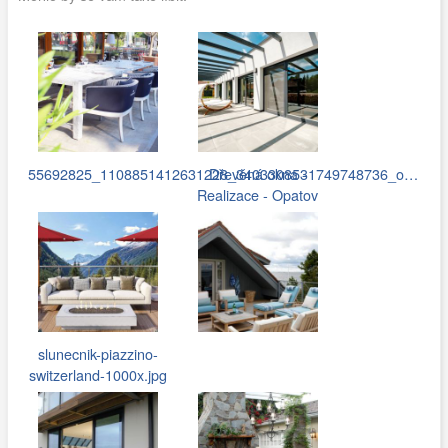
55692825_1108851412631228_3403308531749748736_o…
Dřevěná okna -
Realizace - Opatov
slunecnik-piazzino-
switzerland-1000x.jpg