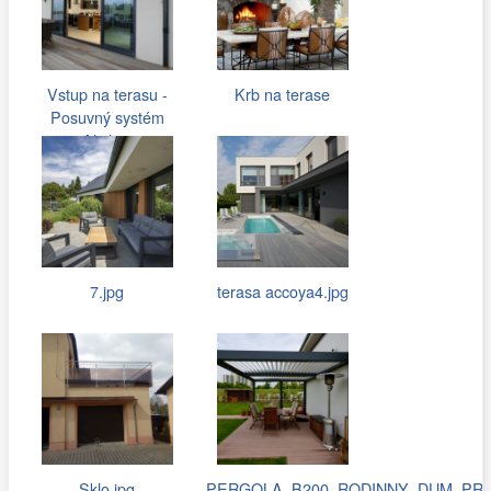
Vstup na terasu -
Krb na terase
Posuvný systém
Aliplast
7.jpg
terasa accoya4.jpg
Sklo.jpg
PERGOLA_B200_RODINNY_DUM_PRAH