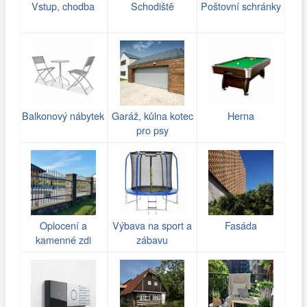
Vstup, chodba
Schodiště
Poštovní schránky
Balkonový nábytek
Garáž, kůlna kotec
Herna
pro psy
Oplocení a
Výbava na sport a
Fasáda
kamenné zdi
zábavu
(gabiony)