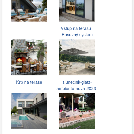
Vstup na terasu -
Posuvný systém
Aliplast
Krb na terase
slunecnik-glatz-
ambiente-nova-2023-
1300x.jpg