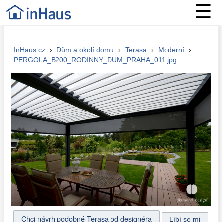
☰
InHaus.cz
›
Dům a okolí domu
›
Terasa
›
Moderní
›
PERGOLA_B200_RODINNY_DUM_PRAHA_011.jpg
Chci návrh podobné Terasa od designéra