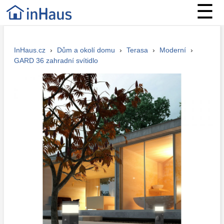
☰
InHaus.cz
›
Dům a okolí domu
›
Terasa
›
Moderní
›
GARD 36 zahradní svítidlo