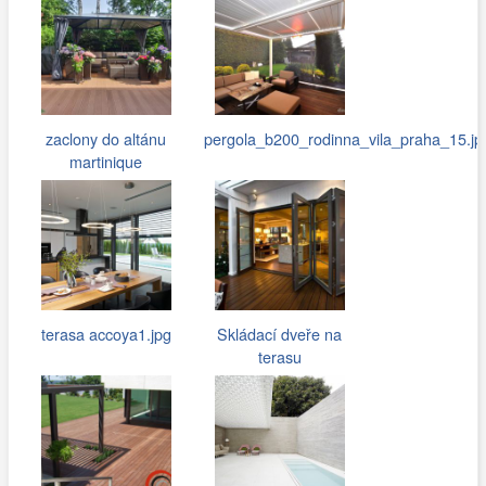
zaclony do altánu
pergola_b200_rodinna_vila_praha_15.jp
martinique
terasa accoya1.jpg
Skládací dveře na
terasu