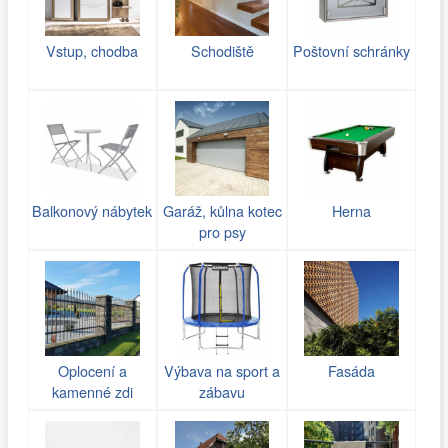
Vstup, chodba
Schodiště
Poštovní schránky
Balkonový nábytek
Garáž, kůlna kotec
Herna
pro psy
Oplocení a
Výbava na sport a
Fasáda
kamenné zdi
zábavu
(gabiony)