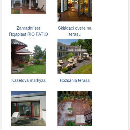
Zahradní set
Skládací dveře na
Rojaplast RIO PATIO
terasu
- hnědý
Kazetová markýza
Rozsáhlá terasa