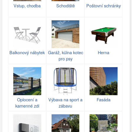
Vstup, chodba
Schodiště
Poštovní schránky
Balkonový nábytek
Garáž, kůlna kotec
Herna
pro psy
Oplocení a
Výbava na sport a
Fasáda
kamenné zdi
zábavu
(gabiony)