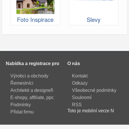
Foto Inspirace
Slevy
Nabídka a registrace pro
O nás
Výrobci a obchody
Kontakt
Řemeslníci
Odkazy
Architekti a designeři
Všeobecné podmínky
E-shopy, affiliate, ppc
Soukromí
Podmínky
RSS
Toto je mobilní verze N
Přidat firmu