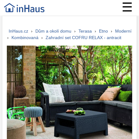
☰
InHaus.cz
›
Dům a okolí domu
›
Terasa
›
Etno
›
Moderní
›
Kombinovaná
›
Zahradní set COFRU RELAX - antracit