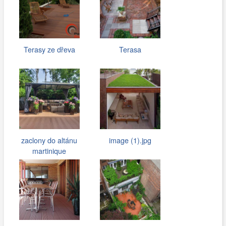
Terasy ze dřeva
Terasa
zaclony do altánu
image (1).jpg
martinique