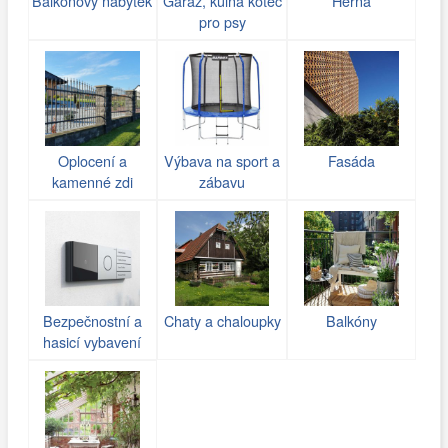
Balkonový nábytek
Garáž, kůlna kotec
Herna
pro psy
Oplocení a
Výbava na sport a
Fasáda
kamenné zdi
zábavu
(gabiony)
Bezpečnostní a
Chaty a chaloupky
Balkóny
hasicí vybavení