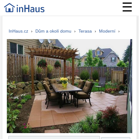
☰
InHaus.cz
›
Dům a okolí domu
›
Terasa
›
Moderní
›