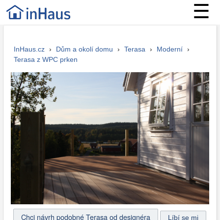
☰
InHaus.cz
›
Dům a okolí domu
›
Terasa
›
Moderní
›
Terasa z WPC prken
Chci návrh podobné Terasa od designéra