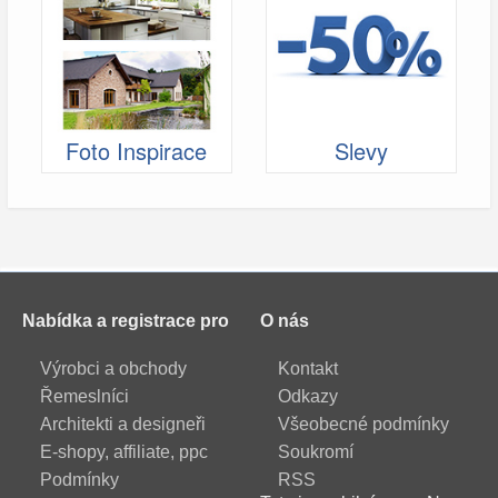
Foto Inspirace
Slevy
Nabídka a registrace pro
O nás
Výrobci a obchody
Kontakt
Řemeslníci
Odkazy
Architekti a designeři
Všeobecné podmínky
E-shopy, affiliate, ppc
Soukromí
Podmínky
RSS