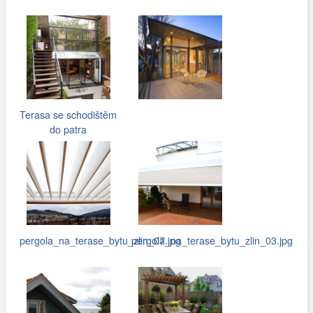
Terasa se schodištěm
do patra
pergola_na_terase_bytu_zlin_07.jpg
pergola_na_terase_bytu_zlin_03.jpg