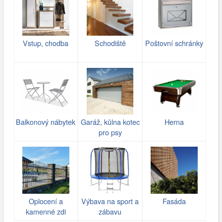
Vstup, chodba
Schodiště
Poštovní schránky
Balkonový nábytek
Garáž, kůlna kotec
Herna
pro psy
Oplocení a
Výbava na sport a
Fasáda
kamenné zdi
zábavu
(gabiony)