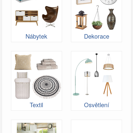
Nábytek
Dekorace
Textil
Osvětlení