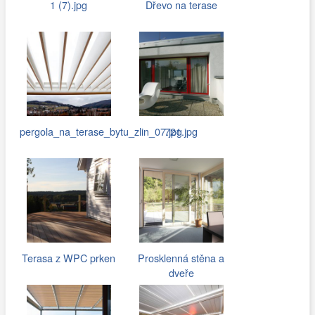
1 (7).jpg
Dřevo na terase
pergola_na_terase_bytu_zlin_07.jpg
721.jpg
Terasa z WPC prken
Prosklenná stěna a
dveře