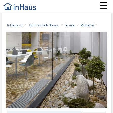
☰
InHaus.cz
›
Dům a okolí domu
›
Terasa
›
Moderní
›