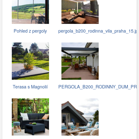
Pohled z pergoly
pergola_b200_rodinna_vila_praha_15.jp
Terasa s Magnolií
PERGOLA_B200_RODINNY_DUM_PRAH