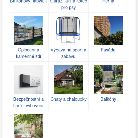
Balkonový nábytek
Garáž, kůlna kotec
Herna
pro psy
Oplocení a
Výbava na sport a
Fasáda
kamenné zdi
zábavu
(gabiony)
Bezpečnostní a
Chaty a chaloupky
Balkóny
hasicí vybavení