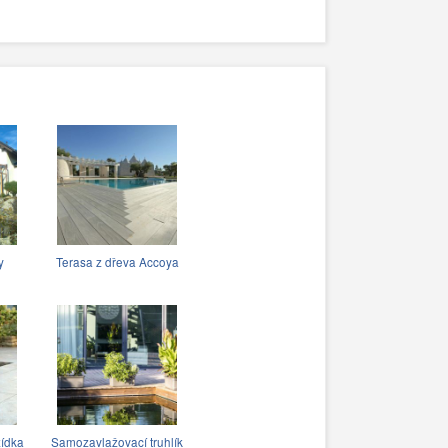
y
Terasa z dřeva Accoya
ídka
Samozavlažovací truhlík