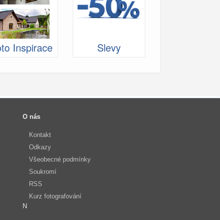
to Inspirace
Slevy
O nás
Kontakt
Odkazy
Všeobecné podmínky
Soukromí
RSS
Kurz fotografování
N