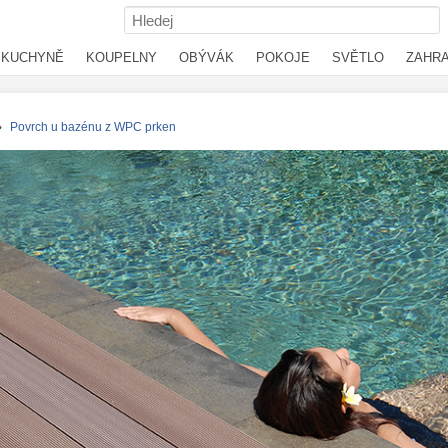
KUCHYNĚ
KOUPELNY
OBÝVÁK
POKOJE
SVĚTLO
ZAHR
›
Povrch u bazénu z WPC prken