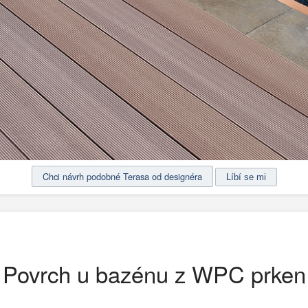
Chci návrh podobné Terasa od designéra
Povrch u bazénu z WPC prken