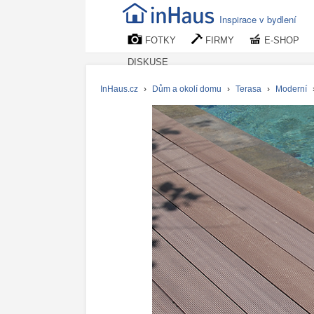
Inspirace v bydlení
FOTKY
FIRMY
E-SHOP
DISKUSE
InHaus.cz
›
Dům a okolí domu
›
Terasa
›
Moderní