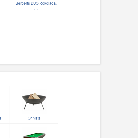
Berberis DUO, čokoláda,
…
s
Ohniště