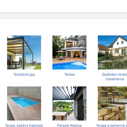
Terrado30.jpg
Terasa
Zastřešení teras
Casablanca
Terasy, bazény inspirace
Pergola Algarve
Terasa a kamenná z