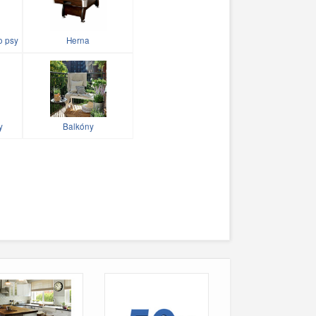
o psy
Herna
y
Balkóny