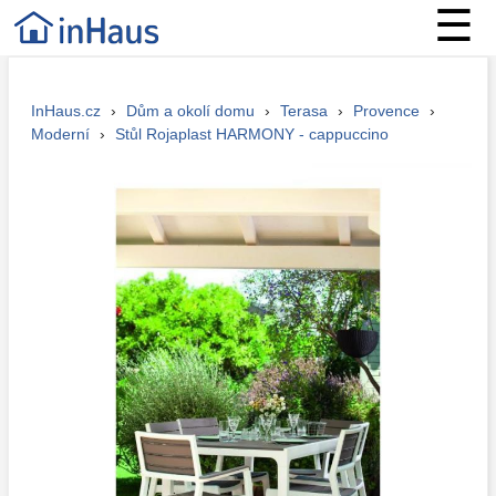
☰
InHaus.cz
›
Dům a okolí domu
›
Terasa
›
Provence
›
Moderní
›
Stůl Rojaplast HARMONY - cappuccino