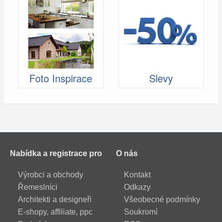
Foto Inspirace
Slevy
Nabídka a registrace pro
O nás
Výrobci a obchody
Kontakt
Řemeslníci
Odkazy
Architekti a designeři
Všeobecné podmínky
E-shopy, affiliate, ppc
Soukromí