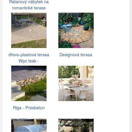
Ratanový nábytek na
romantické terase
dřevo-plastová terasa
Designová terasa
Wpc teak -
Woodparket.cz
Riga - Presbeton