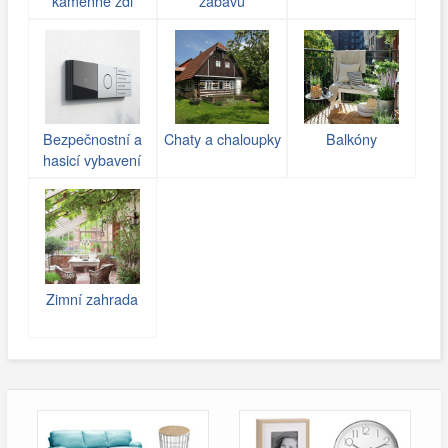
kamenné zdi
zábavu
(gabiony)
Bezpečnostní a
Chaty a chaloupky
Balkóny
hasicí vybavení
Zimní zahrada