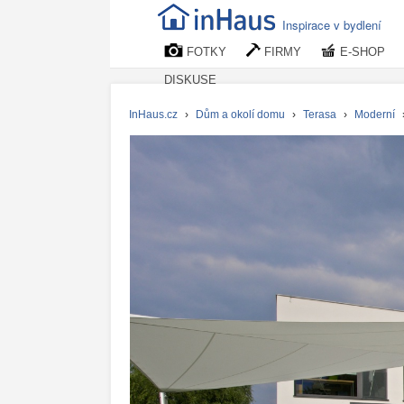
Inspirace v bydlení
FOTKY
FIRMY
E-SHOP
DISKUSE
InHaus.cz
›
Dům a okolí domu
›
Terasa
›
Moderní