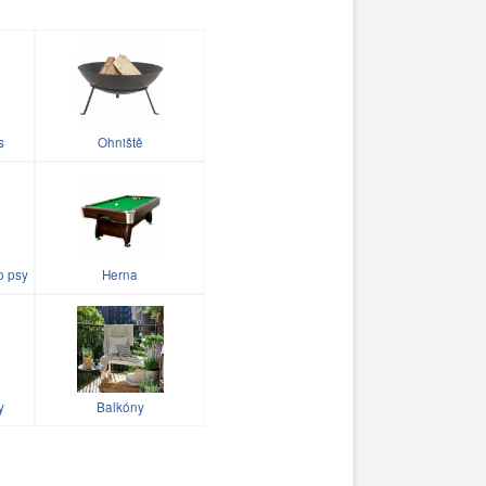
s
Ohniště
o psy
Herna
y
Balkóny