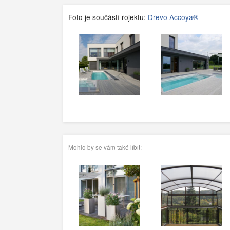
Foto je součástí rojektu:
Dřevo Accoya®
Mohlo by se vám také líbit: