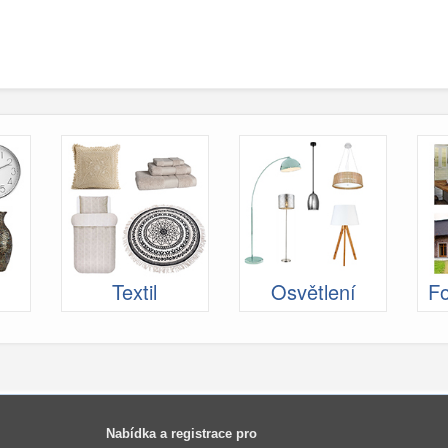
Textil
Osvětlení
Fo
Nabídka a registrace pro