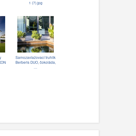
1 (7).jpg
y
Samozavlažovací truhlík
IXON
Berberis DUO, čokoláda,
…