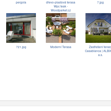
pergola
dřevo-plastová terasa
7.jpg
Wpc teak -
Woodparket.cz
721.jpg
Moderní Terasa
Zastřešení teras
Casablanca | ALB
a.s.