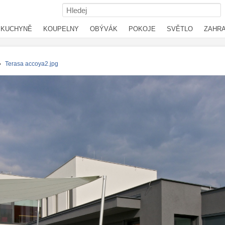
KUCHYNĚ
KOUPELNY
OBÝVÁK
POKOJE
SVĚTLO
ZAHR
›
Terasa accoya2.jpg