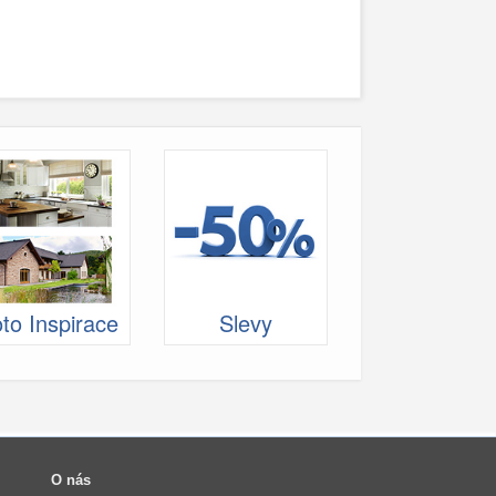
to Inspirace
Slevy
O nás