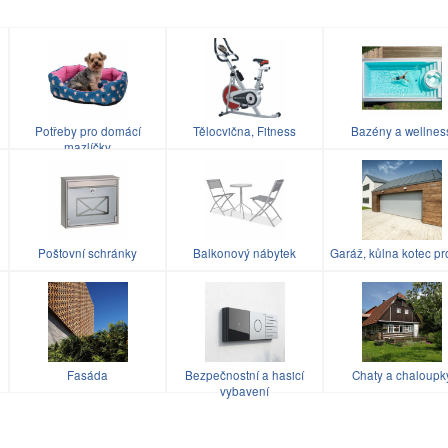
Potřeby pro domácí
Tělocvična, Fitness
Bazény a wellnes
mazlíčky
Poštovní schránky
Balkonový nábytek
Garáž, kůlna kotec pr
u
Fasáda
Bezpečnostní a hasicí
Chaty a chaloupk
vybavení